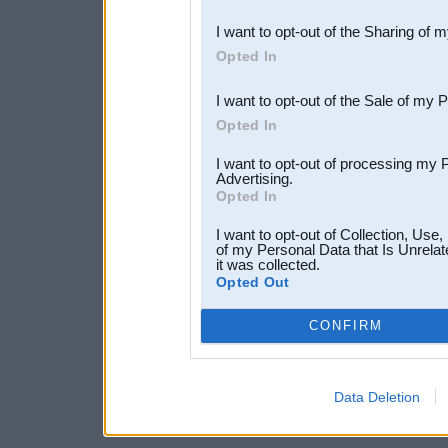
also be disclosed by us to 
I want to opt-out of the Sharing of 
Downstream Participants
th
Opted In
third parties.
I want to opt-out of the Sale of my 
Opted In
I want to opt-out of processing my 
Advertising.
Opted In
I want to opt-out of Collection, Use
of my Personal Data that Is Unrelat
it was collected.
Opted Out
CONFIRM
Data Deletion