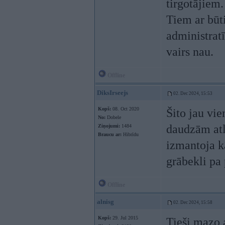
tirgotājiem.
Tiem ar būti
administra
vairs nau.
Offline
DiksIrseejs
02. Dec 2024, 15:53
Kopš:
08. Oct 2020
Šito jau vi
No:
Dobele
daudzām atl
Ziņojumi:
1484
Braucu ar:
Hibrīdu
izmantoja kā
grābekli pa 
Offline
alnisg
02. Dec 2024, 15:58
Kopš:
29. Jul 2015
Tieši mazo 