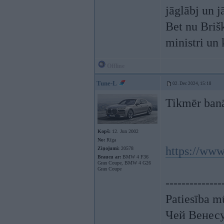
jāglābj un 
Bet nu Brišk
ministri un
Offline
Tune-L
02. Dec 2024, 15:18
Tikmēr ban
Kopš:
12. Jun 2002
No:
Rīga
https://www
Ziņojumi:
20578
Braucu ar:
BMW 4 F36
Gran Coupe, BMW 4 G26
Gran Coupe
--------------
Patiesība mū
Чей Венес