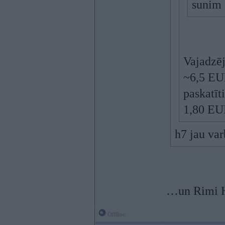
sunim 
Vajadzēj
~6,5 EU
paskatīt
1,80 EU
h7 jau va
…un Rimi
Offline