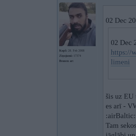
02 Dec 20
02 Dec 
https://
Kopš:
28. Feb 2008
Ziņojumi:
17374
limeni
Braucu ar:
šis uz EU 
es arī - V
:airBaltic:
Tam sekos 
jāglābj u