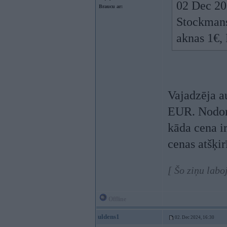
02 Dec 20
Braucu ar:
Stockmans 
aknas 1€,
Vajadzēja a
EUR. Nodom
kāda cena i
cenas atšķi
[ Šo ziņu labo
Offline
uldens1
02. Dec 2024, 16:30