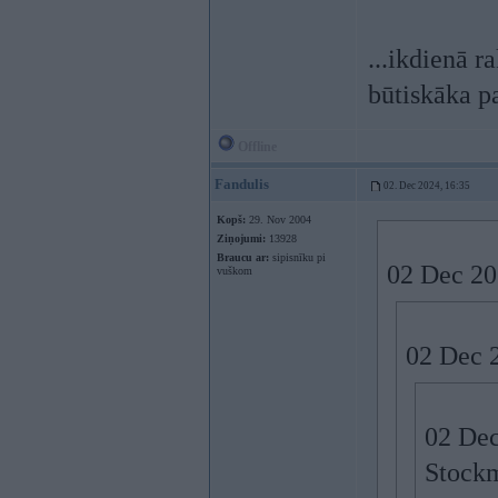
...ikdienā r
būtiskāka pa
Offline
Fandulis
02. Dec 2024, 16:35
Kopš:
29. Nov 2004
Ziņojumi:
13928
Braucu ar:
sipisnīku pi
02 Dec 20
vuškom
02 Dec 
02 Dec
Stockm