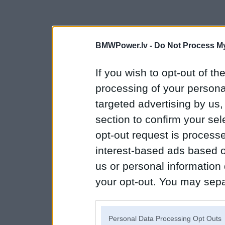
BMWPower.lv -
Do Not Process My
If you wish to opt-out of the
processing of your personal
targeted advertising by us
section to confirm your sel
opt-out request is proces
interest-based ads based o
us or personal information d
your opt-out. You may separ
disclosure of your personal
IAB’s list of downstream pa
Personal Data Processing Opt Outs