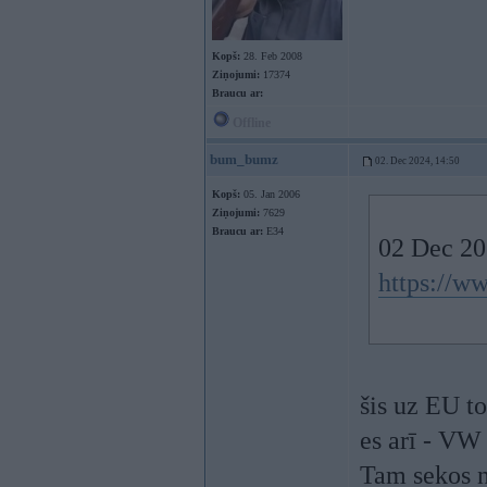
Kopš:
28. Feb 2008
Ziņojumi:
17374
Braucu ar:
Offline
bum_bumz
02. Dec 2024, 14:50
Kopš:
05. Jan 2006
Ziņojumi:
7629
Braucu ar:
E34
02 Dec 20
https://ww
šis uz EU t
es arī - VW 
Tam sekos n