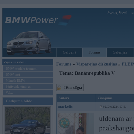
Sveiks,
Viesi!
Ie
Galvenā
Forums
Galerijas
Ziņas un raksti
Forums
»
Vispārējās diskusijas
»
FLEI
BMW modeļu jaunumi
Tēma: Banānrepublika V
BMW testi
Mēneša BMW
Sērijveida tūnings
Tēma slēgta
Vel...
Autors
Ziņojums
Gadījuma bilde
markelis
02. Dec 2024, 07:51
uldenam ar r
paakshaugos 