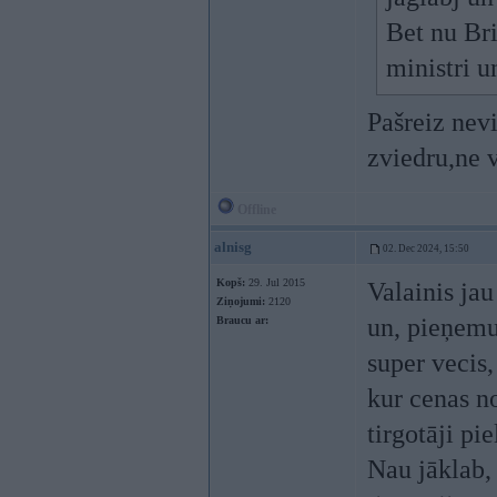
Bet nu Bri
ministri u
Pašreiz nevi
zviedru,ne v
Offline
alnisg
02. Dec 2024, 15:50
Kopš:
29. Jul 2015
Valainis jau
Ziņojumi:
2120
un, pieņemu,
Braucu ar:
super vecis
kur cenas n
tirgotāji pi
Nau jāklab,