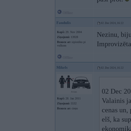
Offline
Fandulis
02. Dec 2024, 16:22
Kopš:
29. Nov 2004
Nezinu, biju
Ziņojumi:
13928
Improvizēta
Braucu ar:
sipisnīku pi
vuškom
Offline
Mikels
02. Dec 2024, 16:22
02 Dec 20
Kopš:
28. Jan 2011
Valainis j
Ziņojumi:
5532
cenas un, 
Braucu ar:
cieņu
elš, ka su
ekonomikā