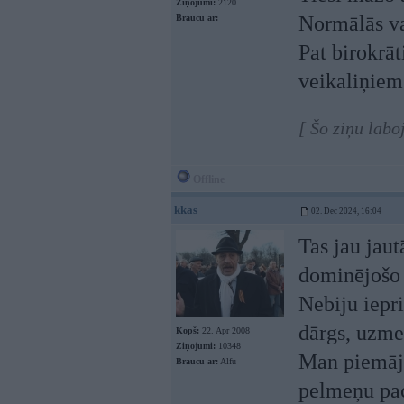
Ziņojumi:
2120
Normālās va
Braucu ar:
Pat birokrāt
veikaliņiem
[ Šo ziņu labo
Offline
kkas
02. Dec 2024, 16:04
Tas jau jau
dominējošo 
Nebiju iepri
dārgs, uzme
Kopš:
22. Apr 2008
Ziņojumi:
10348
Man piemājas
Braucu ar:
Alfu
pelmeņu pac