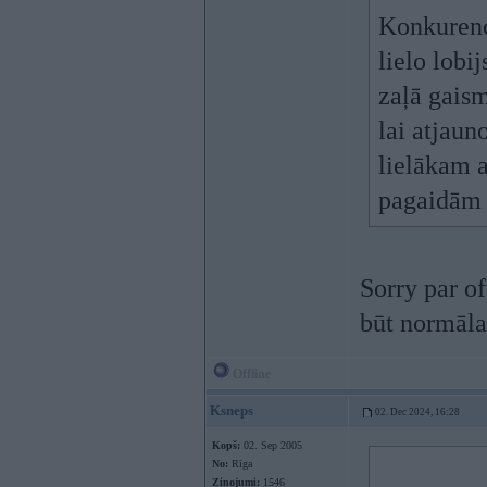
Konkurence
lielo lobi
zaļā gais
lai atjaun
lielākam 
pagaidām 
Sorry par of
būt normāla 
Offline
Ksneps
02. Dec 2024, 16:28
Kopš:
02. Sep 2005
No:
Rīga
Ziņojumi:
1546