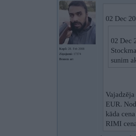
02 Dec 20
02 Dec 
Stockman
Kopš:
28. Feb 2008
Ziņojumi:
17374
sunim a
Braucu ar:
Vajadzēja
EUR. Nodo
kāda cena
RIMI cena