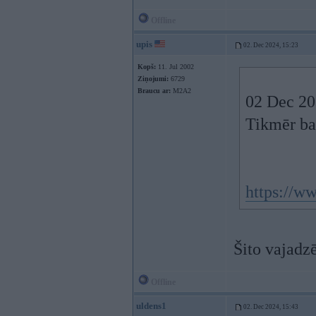
Offline
upis
02. Dec 2024, 15:23
Kopš:
11. Jul 2002
Ziņojumi:
6729
Braucu ar:
M2A2
02 Dec 20
Tikmēr ba
https://w
Šito vajadzē
Offline
uldens1
02. Dec 2024, 15:43