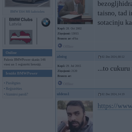
bezogljhidra
taisno, tad 
BMW E64 M6 kabriolets
sotacinju ka
Kopš:
28. Oct 2002
Ziņojumi:
13015
Braucu ar:
eFku
Offline
Online
alnisg
02. Dec 2024, 08:52
Pašreiz BMWPower skatās 146
viesi un 1 reģistrēti lietotāji.
Kopš:
29. Jul 2015
...to cukuru 
Ziņojumi:
2120
Ienākt BMWPower
Braucu ar:
• Pieslēgties
Offline
• Reģistrēties
uldens1
• Aizmirsi paroli?
02. Dec 2024, 14:19
https://www