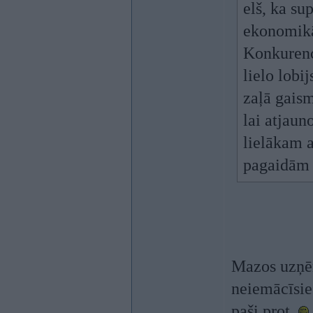
elš, ka su
ekonomikā
Konkurence
lielo lobi
zaļā gais
lai atjaun
lielākam 
pagaidām 
Mazos uzņēm
neiemācīsie
paši prot.