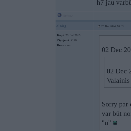
h7 jau var
Offline
alnisg
02. Dec 2024, 16:33
Kopš:
29. Jul 2015
Ziņojumi:
2120
Braucu ar:
02 Dec 20
02 Dec 
Valainis
Sorry par 
var būt no
"u"