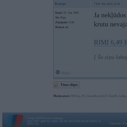
Ksneps
02. Dec 2024, 16:36
Kopš:
02. Sep 2005
Ja nekļūdo
No:
Rīga
krutu nevaj
Ziņojumi:
1546
Braucu ar:
RIMI 6,49
[ Šo ziņu labo
Offline
Tēma slēgta
Moderatori:
968-jk
,
AV
,
AiwaShuraLLP
,
GirtzB
,
Lafter
Vortāls BMWPower.lv darbojas
kopš 2002. gada 14. maija. Tas nav auto klubs un nav saistīts ar
Galvena
|
Fo
BMW AG.