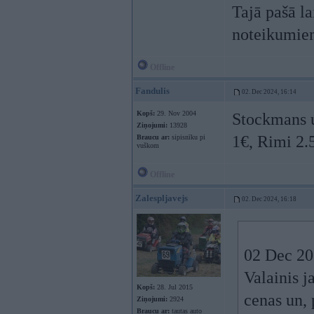
Tajā pašā la
noteikumie
Offline
Fandulis
02. Dec 2024, 16:14
Kopš:
29. Nov 2004
Stockmans un
Ziņojumi:
13928
1€, Rimi 2
Braucu ar:
sipisnīku pi
vuškom
Offline
Zalespljavejs
02. Dec 2024, 16:18
02 Dec 20
Valainis j
Kopš:
28. Jul 2015
cenas un, 
Ziņojumi:
2924
Braucu ar:
tautas auto