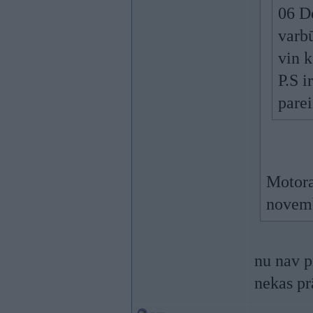
06 D
varbū
vin 
P.S i
pare
Motora
novemb
nu nav p
nekas prā