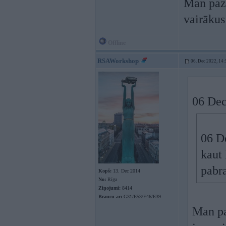
Man pazi
vairākus
Offline
RSAWorkshop
06. Dec 2022, 14:
06 Dec
06 D
kaut
pabra
Kopš:
13. Dec 2014
No:
Rīga
Ziņojumi:
8414
Braucu ar:
G31/E53/E46/E39
Man pa