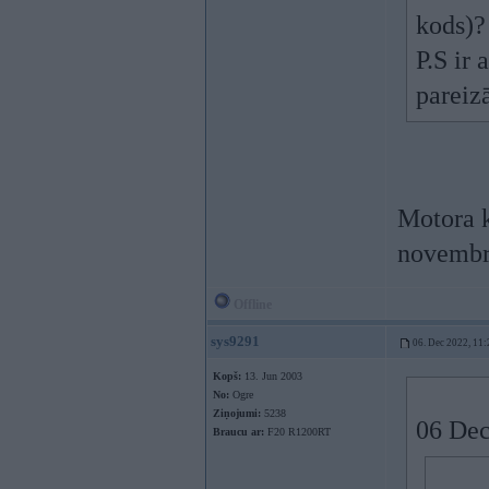
kods)?
P.S ir
pareiz
Motora k
novembr
Offline
sys9291
06. Dec 2022, 11:
Kopš:
13. Jun 2003
No:
Ogre
Ziņojumi:
5238
06 Dec
Braucu ar:
F20 R1200RT