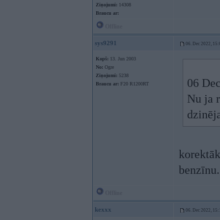
Ziņojumi:
14308
Braucu ar:
Offline
sys9291
06. Dec 2022, 15:
Kopš:
13. Jun 2003
No:
Ogre
Ziņojumi:
5238
06 Dec
Braucu ar:
F20 R1200RT
Nu ja r
dzinēj
korektāk
benzīnu.
Offline
kexxx
06. Dec 2022, 15: