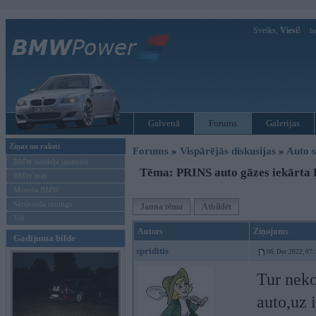
Sveiks,
Viesi!
Ie
Galvenā
Forums
Galerijas
Ziņas un raksti
Forums
»
Vispārējās diskusijas
»
Auto s
BMW modeļu jaunumi
Tēma: PRINS auto gāzes iekārt
BMW testi
Mēneša BMW
Sērijveida tūnings
Jauna tēma
Atbildēt
Vel...
Autors
Ziņojums
Gadījuma bilde
spriditis
06. Dec 2022, 07:
Tur neko
auto,uz i