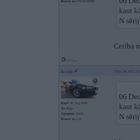
06 Dec
Braucu ar:
F20 R1200RT
kaut k
N sērij
Cerība m
Offline
Araajz
06. Dec 2022, 14:
06 Dec
Kopš:
30. Aug 2008
kaut k
No:
Rīga
Ziņojumi:
28676
N sērij
Braucu ar:
E39