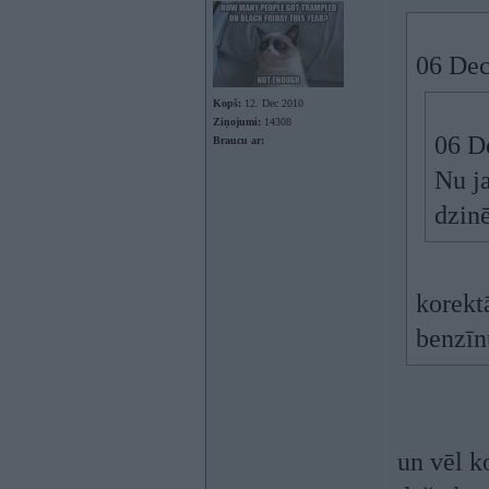
06 Dec
Kopš:
12. Dec 2010
Ziņojumi:
14308
06 D
Braucu ar:
Nu ja
dzin
korekt
benzīnu
un vēl k