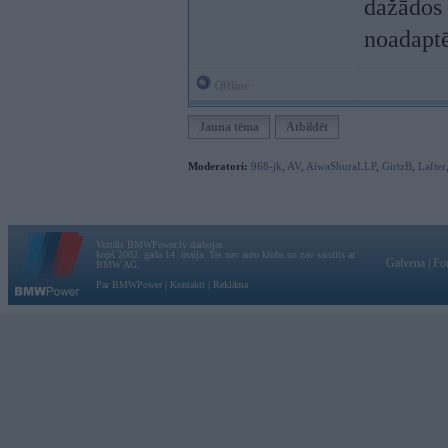
dažādos 
noadapt
Offline
Jauna tēma
Atbildēt
Moderatori:
968-jk
,
AV
,
AiwaShuraLLP
,
GirtzB
,
Lafter
Vortāls BMWPower.lv darbojas
kopš 2002. gada 14. maija. Tas nav auto klubs un nav saistīts ar
Galvena
|
Fo
BMW AG.
Par BMWPower
|
Kontakti
|
Reklāma