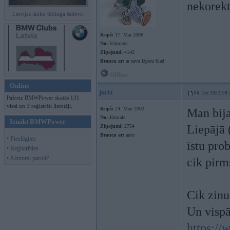
nekorekt
Latvijas lauku tūninga šedevri
Kopš:
17. Mar 2006
No:
Valmiera
Ziņojumi:
4143
Braucu ar:
ar savu lāpstu blad
Offline
Online
juriz
06. Dec 2022, 09:
Pašreiz BMWPower skatās 131
viesi un 3 reģistrēti lietotāji.
Kopš:
24. May 2002
Man bija 
No:
Jūrmala
Ienākt BMWPower
Liepājā 
Ziņojumi:
2754
Braucu ar:
auto
• Pieslēgties
īstu pro
• Reģistrēties
• Aizmirsi paroli?
cik pirm
Cik zinu
Un vispā
https:/