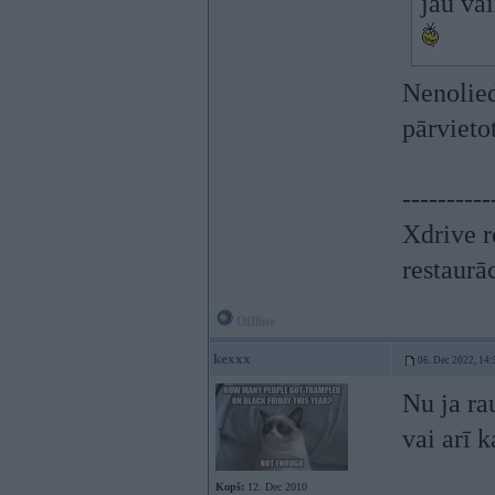
jau va
Nenolied
pārvieto
----------
Xdrive r
restaurā
Offline
kexxx
06. Dec 2022, 14:
Nu ja ra
vai arī 
Kopš:
12. Dec 2010