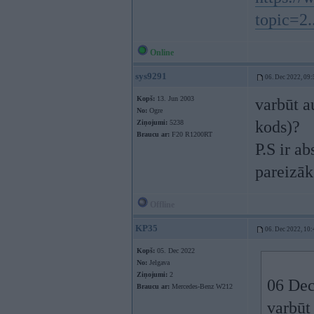
topic=2.
Online
sys9291
06. Dec 2022, 09:
Kopš:
13. Jun 2003
varbūt a
No:
Ogre
kods)?
Ziņojumi:
5238
Braucu ar:
F20 R1200RT
P.S ir a
pareizāk
Offline
KP35
06. Dec 2022, 10:
Kopš:
05. Dec 2022
No:
Jelgava
Ziņojumi:
2
06 Dec
Braucu ar:
Mercedes-Benz W212
varbūt 