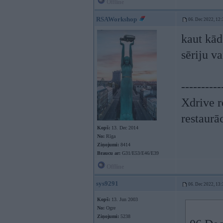
Offline
RSAWorkshop
06. Dec 2022, 12:
kaut kād
sēriju va
----------
Xdrive r
restaurā
Kopš:
13. Dec 2014
No:
Rīga
Ziņojumi:
8414
Braucu ar:
G31/E53/E46/E39
Offline
sys9291
06. Dec 2022, 13:
Kopš:
13. Jun 2003
No:
Ogre
Ziņojumi:
5238