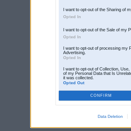
also be disclosed by us to 
I want to opt-out of the Sharing of 
Downstream Participants
th
Opted In
third parties.
I want to opt-out of the Sale of my 
Opted In
I want to opt-out of processing my 
Advertising.
Opted In
I want to opt-out of Collection, Use
of my Personal Data that Is Unrelat
it was collected.
Opted Out
CONFIRM
Data Deletion