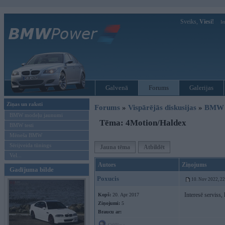
Sveiks,
Viesi!
Ie
Galvenā
Forums
Galerijas
Ziņas un raksti
Forums
»
Vispārējās diskusijas
»
BMW G
BMW modeļu jaunumi
Tēma: 4Motion/Haldex
BMW testi
Mēneša BMW
Sērijveida tūnings
Jauna tēma
Atbildēt
Vel...
Autors
Ziņojums
Gadījuma bilde
Poxucis
10. Nov 2022, 2
Interesē serviss,
Kopš:
20. Apr 2017
Ziņojumi:
5
Braucu ar: