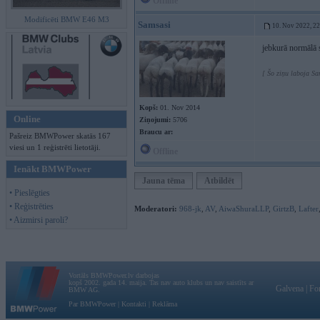
Offline
Modificēti BMW E46 M3
Samsasi
10. Nov 2022, 2
jebkurā normālā s
[ Šo ziņu laboja S
Kopš:
01. Nov 2014
Online
Ziņojumi:
5706
Braucu ar:
Pašreiz BMWPower skatās 167
viesi un 1 reģistrēti lietotāji.
Offline
Ienākt BMWPower
Jauna tēma
Atbildēt
• Pieslēgties
• Reģistrēties
Moderatori:
968-jk
,
AV
,
AiwaShuraLLP
,
GirtzB
,
Lafter
• Aizmirsi paroli?
Vortāls BMWPower.lv darbojas
kopš 2002. gada 14. maija. Tas nav auto klubs un nav saistīts ar
Galvena
|
Fo
BMW AG.
Par BMWPower
|
Kontakti
|
Reklāma