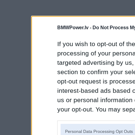
BMWPower.lv -
Do Not Process My
If you wish to opt-out of the
processing of your personal
targeted advertising by us
section to confirm your sel
opt-out request is proces
interest-based ads based o
us or personal information d
your opt-out. You may separ
disclosure of your personal
IAB’s list of downstream pa
Personal Data Processing Opt Outs