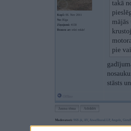
takā n
pieslē
Kopš:
06. Nov 2011
mājās 
No:
Rīga
Ziņojumi:
4158
krusto
Braucu ar:
stūri rokās!
motora
pie va
gadījumā
nosaukum
stāsts u
Offline
Jauna tēma
Atbildēt
Moderatori:
968-jk
,
AV
,
AiwaShuraLLP
,
Angelz
,
Girtz