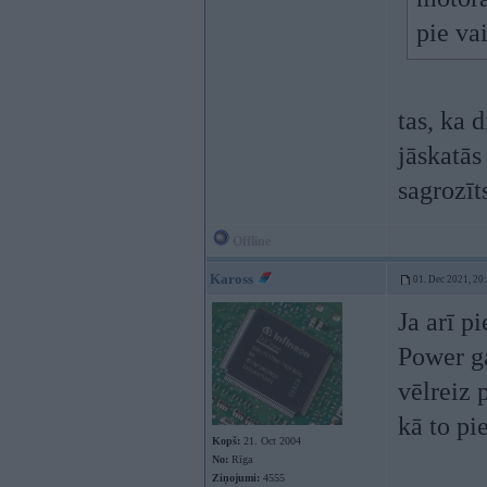
pie va
tas, ka 
jāskatās
sagrozīt
Offline
Kaross
01. Dec 2021, 20
Ja arī p
Power g
vēlreiz 
kā to pi
Kopš:
21. Oct 2004
No:
Rīga
Ziņojumi:
4555