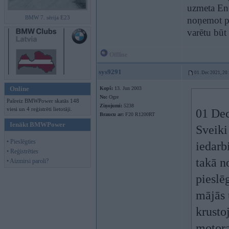
uzmeta Eng
BMW 7. sērija E23
noņemot pe
varētu būt
Offline
sys9291
01. Dec 2021, 20
Online
Kopš:
13. Jun 2003
No:
Ogre
Pašreiz BMWPower skatās 148
Ziņojumi:
5238
viesi un 4 reģistrēti lietotāji.
01 Dec
Braucu ar:
F20 R1200RT
Ienākt BMWPower
Sveiki
• Pieslēgties
iedarb
• Reģistrēties
takā n
• Aizmirsi paroli?
pieslē
mājās 
krusto
motora