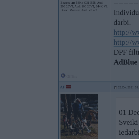
----------
Braucu ar:
540ix G31 B58, Audi
200 20VT, Audi 100 20VT, 344K V8,
Ducati Monster, Audi V8 4.2
Individ
darbi.
http://w
http://w
DPF filt
AdBlue
Offline
AF
02. Dec 2021, 08
01 Dec
Sveiki
iedarb