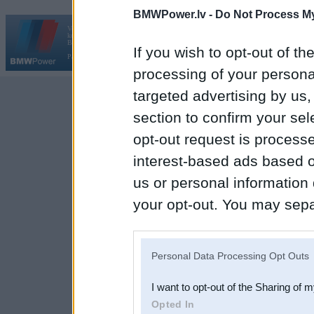
BMWPower.lv -
Do Not Process My
Vortāls BMWPower.lv darbojas
kopš 2002. gada 14. maija. Tas nav auto klubs un nav saistīts ar
Galvena
|
Fo
BMW AG.
If you wish to opt-out of the
Par BMWPower
|
Kontakti
|
Reklāma
processing of your personal
targeted advertising by us
section to confirm your sel
opt-out request is proces
interest-based ads based o
us or personal information d
your opt-out. You may separ
disclosure of your personal
IAB’s list of downstream pa
Personal Data Processing Opt Outs
also be disclosed by us to 
I want to opt-out of the Sharing of 
Downstream Participants
th
Opted In
third parties.