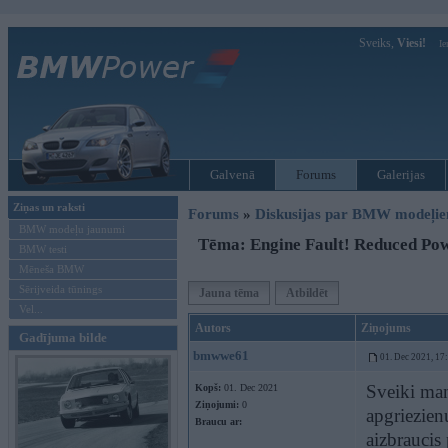
Sveiks,
Viesi!
Ie
Galvenā
Forums
Galerijas
Ziņas un raksti
Forums
»
Diskusijas par BMW modeļi
BMW modeļu jaunumi
Tēma: Engine Fault! Reduced Po
BMW testi
Mēneša BMW
Sērijveida tūnings
Jauna tēma
Atbildēt
Vel...
Autors
Ziņojums
Gadījuma bilde
bmwwe61
01. Dec 2021, 17
Sveiki man
Kopš:
01. Dec 2021
Ziņojumi:
0
apgriezien
Braucu ar:
aizbraucis