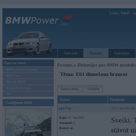
Sveiks,
Viesi!
Ie
Galvenā
Forums
Galerijas
Ziņas un raksti
Forums
»
Diskusijas par BMW modeļi
BMW modeļu jaunumi
Tēma: E61 dūmošana braucot
BMW testi
Mēneša BMW
Sērijveida tūnings
Jauna tēma
Atbildēt
Vel...
Autors
Ziņojums
Gadījuma bilde
agrrisp
17. Jun 2021, 09
Kopš:
17. Jun 2021
Sveiki. 
Ziņojumi:
2
stāvot u
Braucu ar: