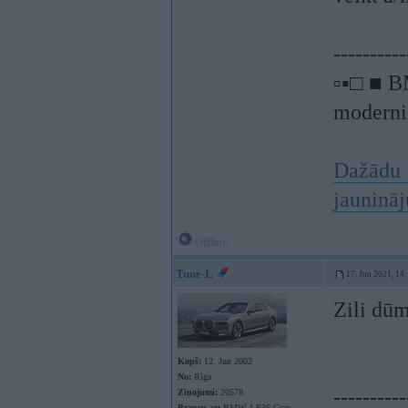
----------
▫▪□ ■ B
moderniz
Dažādu 
jauninā
Offline
Tune-L
17. Jun 2021, 14
Zili dūm
Kopš:
12. Jun 2002
No:
Rīga
----------
Ziņojumi:
20578
Braucu ar:
BMW 4 F36 Gran