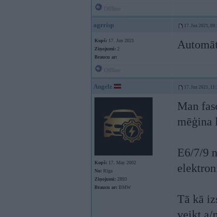
Offline
agrrisp
17. Jun 2021, 09
Kopš:
17. Jun 2021
Automā
Ziņojumi:
2
Braucu ar:
Offline
Angelz
17. Jun 2021, 11
Man fasc
mēģina l
E6/7/9 n
Kopš:
17. May 2002
elektron
No:
Rīga
Ziņojumi:
2893
Braucu ar:
BMW
Tā kā iz
veikt a/