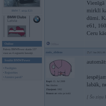
Vienīgā 
mirklī k
BMW 7. sērija E23
dūmi. Ka
e61, 16
Ceru kād
Online
Offline
Pašreiz BMWPower skatās 137
zutis_slidens
17. Jun 2021, 09
viesi un 4 reģistrēti lietotāji.
Ienākt BMWPower
automāt
• Pieslēgties
• Reģistrēties
iespējam
• Aizmirsi paroli?
Kopš:
15. Jul 2008
labāk, n
No:
Aknīste
Ziņojumi:
1062
Braucu ar:
roku pa kokli
[ Šo ziņu 