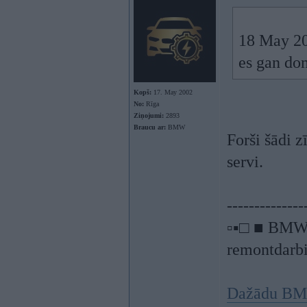
18 May 20
es gan dom
Kopš:
17. May 2002
No:
Rīga
Ziņojumi:
2893
Braucu ar:
BMW
Forši šādi z
servi.
--------------
▫▪□ ■ BMW a
remontdarbi
Dažādu BMW