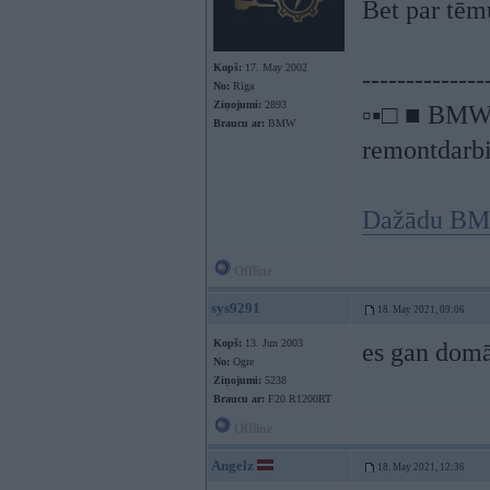
Bet par tēmu
Kopš:
17. May 2002
--------------
No:
Rīga
Ziņojumi:
2893
▫▪□ ■ BMW a
Braucu ar:
BMW
remontdarbi
Dažādu BMW
Offline
sys9291
18. May 2021, 09:06
Kopš:
13. Jun 2003
es gan domā
No:
Ogre
Ziņojumi:
5238
Braucu ar:
F20 R1200RT
Offline
Angelz
18. May 2021, 12:36