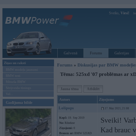
Sveiks,
Viesi!
Ie
Galvenā
Forums
Galerijas
Ziņas un raksti
Forums
»
Diskusijas par BMW modeļi
BMW modeļu jaunumi
Tēma: 525xd '07 problēmas ar xD
BMW testi
Mēneša BMW
Sērijveida tūnings
Jauna tēma
Atbildēt
Vel...
Autors
Ziņojums
Gadījuma bilde
Lolipops
17. May 2021, 21:08
Kopš:
19. Sep 2019
Sveiki! Varb
No:
Rēzekne
Kad brauc v
Ziņojumi:
0
Braucu ar:
BMW 525XD