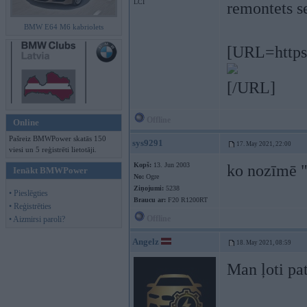
LCI
remontets s
BMW E64 M6 kabriolets
[URL=https
[/URL]
Offline
Online
Pašreiz BMWPower skatās 150
sys9291
17. May 2021, 22:00
viesi un 5 reģistrēti lietotāji.
Kopš:
13. Jun 2003
ko nozīmē "
Ienākt BMWPower
No:
Ogre
Ziņojumi:
5238
• Pieslēgties
Braucu ar:
F20 R1200RT
• Reģistrēties
Offline
• Aizmirsi paroli?
Angelz
18. May 2021, 08:59
Man ļoti pat