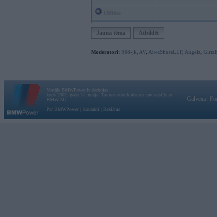
Offline
Jauna tēma
Atbildēt
Moderatori:
968-jk
,
AV
,
AiwaShuraLLP
,
Angelz
,
Girtz
Vortāls BMWPower.lv darbojas
kopš 2002. gada 14. maija. Tas nav auto klubs un nav saistīts ar
Galvena
|
Fo
BMW AG.
Par BMWPower
|
Kontakti
|
Reklāma