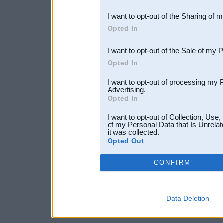
also be disclosed by us to 
I want to opt-out of the Sharing of 
Downstream Participants
th
Opted In
third parties.
I want to opt-out of the Sale of my 
Opted In
I want to opt-out of processing my 
Advertising.
Opted In
I want to opt-out of Collection, Use
of my Personal Data that Is Unrelat
it was collected.
Opted Out
CONFIRM
Data Deletion