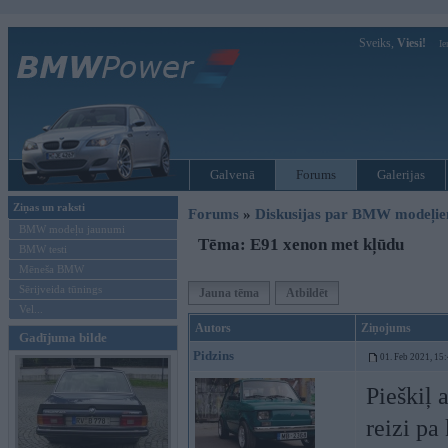
Sveiks,
Viesi!
Ie
Galvenā
Forums
Galerijas
Ziņas un raksti
Forums
»
Diskusijas par BMW modeļi
BMW modeļu jaunumi
Tēma: E91 xenon met kļūdu
BMW testi
Mēneša BMW
Sērijveida tūnings
Jauna tēma
Atbildēt
Vel...
Autors
Ziņojums
Gadījuma bilde
Pidzins
01. Feb 2021, 15
Pieškiļ 
reizi pa