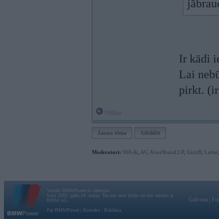
jābrau
Ir kādi 
Lai nebū
pirkt. (
Offline
Jauna tēma
Atbildēt
Moderatori:
968-jk
,
AV
,
AiwaShuraLLP
,
GirtzB
,
Lafter
Vortāls BMWPower.lv darbojas
kopš 2002. gada 14. maija. Tas nav auto klubs un nav saistīts ar
Galvena
|
Fo
BMW AG.
Par BMWPower
|
Kontakti
|
Reklāma