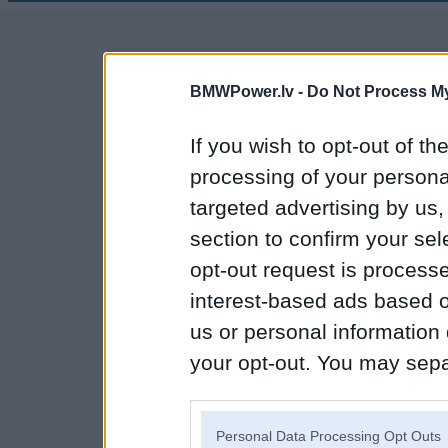
BMWPower.lv -
Do Not Process My
If you wish to opt-out of the
processing of your personal
targeted advertising by us
section to confirm your sel
opt-out request is proces
interest-based ads based o
us or personal information d
your opt-out. You may separ
disclosure of your personal
IAB’s list of downstream pa
Personal Data Processing Opt Outs