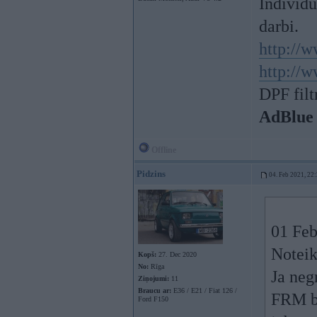
Individ
darbi.
http://w
http://w
DPF filt
AdBlue
Offline
Pidzins
04. Feb 2021, 22
01 Feb
Noteik
Kopš:
27. Dec 2020
No:
Rīga
Ja neg
Ziņojumi:
11
Braucu ar:
E36 / E21 / Fiat 126 /
FRM bl
Ford F150