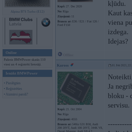
kļūdu.
Kopš:
27. Dec 2020
Kaut kas
Alpina B7S Turbo (E12)
No:
Rīga
Ziņojumi:
11
viena pu
Braucu ar:
E36 / E21 / Fiat 126 /
Ford F150
izdega.
Idejas?
Online
Offline
Pašreiz BMWPower skatās 110
viesi un 4 reģistrēti lietotāji.
Kaross
01. Feb 2021, 22
Ienākt BMWPower
Noteikti
• Pieslēgties
Ja negri
• Reģistrēties
bloku - 
• Aizmirsi paroli?
servisu.
Kopš:
21. Oct 2004
No:
Rīga
Ziņojumi:
4555
----------
Braucu ar:
540ix G31 B58, Audi
200 20VT, Audi 100 20VT, 344K V8,
Ducati Monster, Audi V8 4.2