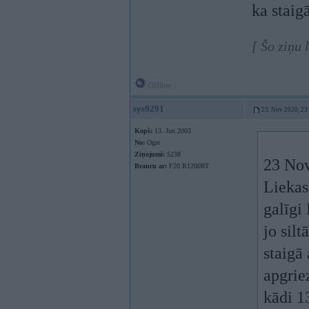
ka staigā
[ Šo ziņu
Offline
sys9291
23. Nov 2020, 23
Kopš:
13. Jun 2003
No:
Ogre
Ziņojumi:
5238
23 Nov
Braucu ar:
F20 R1200RT
Liekas 
galīgi
jo sil
staigā
apgrie
kādi 13