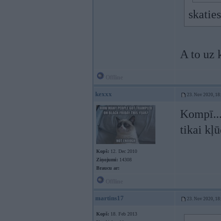
skaties
A to uz 
Offline
kexxx
23. Nov 2020, 18
Kompī...
tikai kļū
Kopš:
12. Dec 2010
Ziņojumi:
14308
Braucu ar:
Offline
martins17
23. Nov 2020, 18
Kopš:
18. Feb 2013