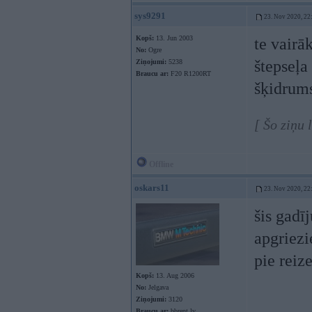
sys9291
23. Nov 2020, 22
Kopš:
13. Jun 2003
te vairā
No:
Ogre
štepseļa
Ziņojumi:
5238
Braucu ar:
F20 R1200RT
šķidrums
[ Šo ziņu
Offline
oskars11
23. Nov 2020, 22
šis gadī
apgriezi
pie reiz
Kopš:
13. Aug 2006
No:
Jelgava
Ziņojumi:
3120
Braucu ar:
bbrent.lv