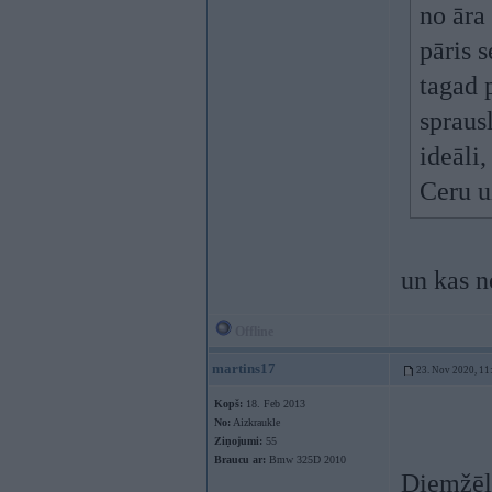
no āra
pāris 
tagad 
sprausl
ideāli
Ceru u
un kas n
Offline
martins17
23. Nov 2020, 11
Kopš:
18. Feb 2013
No:
Aizkraukle
Ziņojumi:
55
Braucu ar:
Bmw 325D 2010
Diemžēl