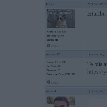
kexxx
23. Nov 2020, 13
Izturību
Kopš:
12. Dec 2010
Ziņojumi:
14308
Braucu ar:
Offline
martins17
23. Nov 2020, 17
Kopš:
18. Feb 2013
Te būs a
No:
Aizkraukle
https:/
Ziņojumi:
55
Braucu ar:
Bmw 325D 2010
Offline
uldens1
23. Nov 2020, 17