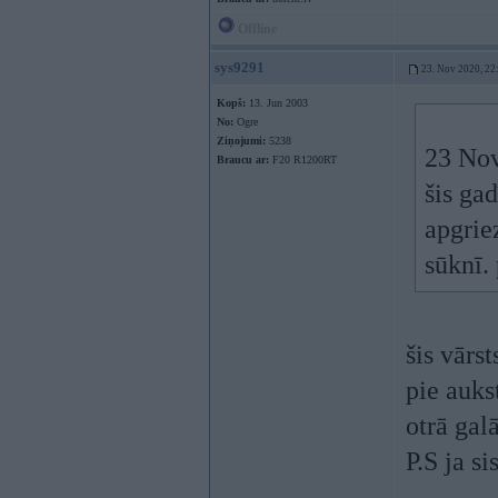
Offline
sys9291
23. Nov 2020, 22
Kopš:
13. Jun 2003
No:
Ogre
Ziņojumi:
5238
23 Nov
Braucu ar:
F20 R1200RT
šis ga
apgrie
sūknī. 
šis vārs
pie auks
otrā galā
P.S ja s