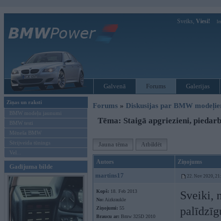
Sveiks,
Viesi!
Ie
Galvenā
Forums
Galerijas
Ziņas un raksti
Forums
»
Diskusijas par BMW modeļi
BMW modeļu jaunumi
Tēma: Staigā apgriezieni, piedarb
BMW testi
Mēneša BMW
Sērijveida tūnings
Jauna tēma
Atbildēt
Vel...
Autors
Ziņojums
Gadījuma bilde
martins17
22. Nov 2020, 21
Kopš:
18. Feb 2013
Sveiki, 
No:
Aizkraukle
palīdzīg
Ziņojumi:
55
Braucu ar:
Bmw 325D 2010