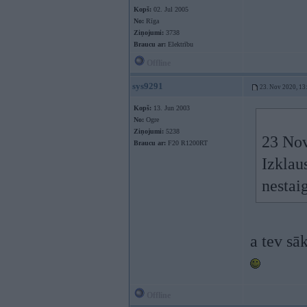
Kopš:
02. Jul 2005
No:
Rīga
Ziņojumi:
3738
Braucu ar:
Elektrību
Offline
sys9291
23. Nov 2020, 13
Kopš:
13. Jun 2003
No:
Ogre
Ziņojumi:
5238
23 Nov
Braucu ar:
F20 R1200RT
Izklau
nestai
a tev sā
Offline