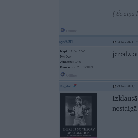
[ Šo ziņu
Offline
sys9291
23. Nov 2020, 13
Kopš:
13. Jun 2003
jāredz a
No:
Ogre
Ziņojumi:
5238
Braucu ar:
F20 R1200RT
Offline
Digital
23. Nov 2020, 13
Izklausā
nestaigā