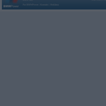
Par BMWPower
|
Kontakti
|
Reklāma