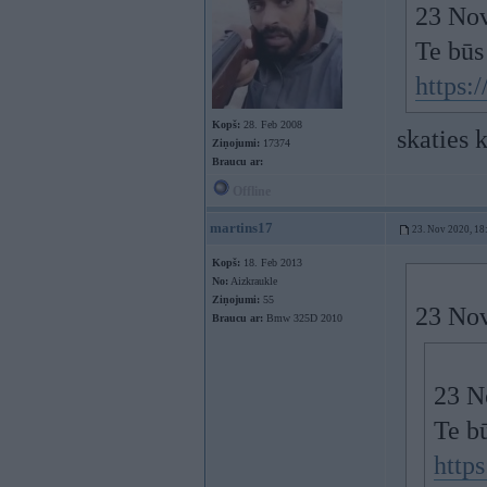
23 Nov
Te būs
https:
Kopš:
28. Feb 2008
skaties 
Ziņojumi:
17374
Braucu ar:
Offline
martins17
23. Nov 2020, 18
Kopš:
18. Feb 2013
No:
Aizkraukle
Ziņojumi:
55
23 Nov
Braucu ar:
Bmw 325D 2010
23 N
Te b
http