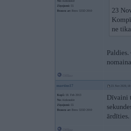
No:
Aizkraukle
Ziņojumi:
55
23 Nov
Braucu ar:
Bmw 325D 2010
Kompī.
ne tika
Paldies.
nomaina
Offline
martins17
23. Nov 2020, 18
Kopš:
18. Feb 2013
Dīvaini 
No:
Aizkraukle
sekundes
Ziņojumi:
55
Braucu ar:
Bmw 325D 2010
ārdīties
Offline