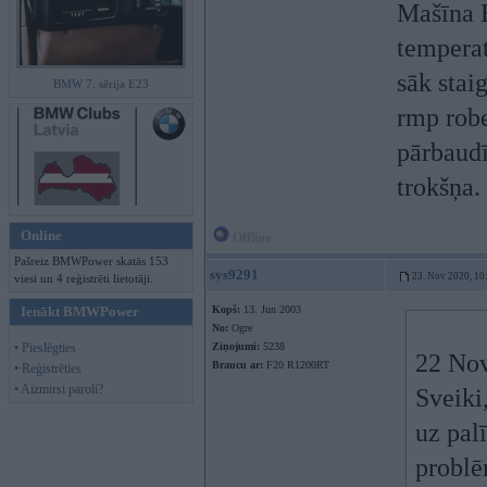
Mašīna 
temperat
sāk stai
BMW 7. sērija E23
rmp robe
pārbaudī
trokšņa.
Online
Offline
Pašreiz BMWPower skatās 153
sys9291
23. Nov 2020, 10
viesi un 4 reģistrēti lietotāji.
Ienākt BMWPower
Kopš:
13. Jun 2003
No:
Ogre
• Pieslēgties
Ziņojumi:
5238
22 Nov
Braucu ar:
F20 R1200RT
• Reģistrēties
• Aizmirsi paroli?
Sveiki,
uz pal
probl