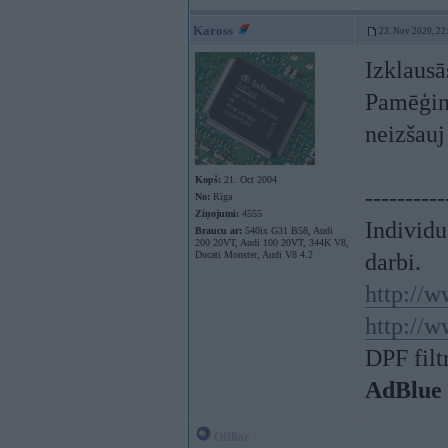
Kaross
23. Nov 2020, 22
Izklausā
Pamēģini
neizšauj
Kopš:
21. Oct 2004
----------
No:
Rīga
Ziņojumi:
4555
Individ
Braucu ar:
540ix G31 B58, Audi
200 20VT, Audi 100 20VT, 344K V8,
Ducati Monster, Audi V8 4.2
darbi.
http://w
http://w
DPF filt
AdBlue
Offline