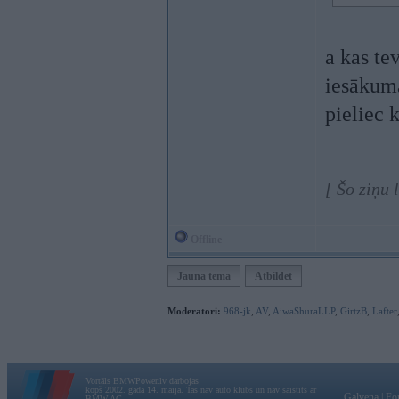
a kas te
iesākuma
pieliec 
[ Šo ziņu
Offline
Jauna tēma
Atbildēt
Moderatori:
968-jk
,
AV
,
AiwaShuraLLP
,
GirtzB
,
Lafter
Vortāls BMWPower.lv darbojas
kopš 2002. gada 14. maija. Tas nav auto klubs un nav saistīts ar
Galvena
|
Fo
BMW AG.