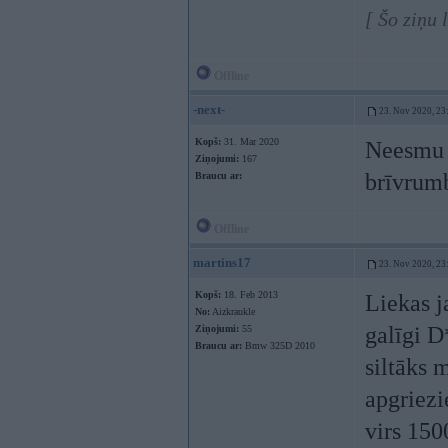
[ Šo ziņu
Offline
-next-
23. Nov 2020, 23
Kopš:
31. Mar 2020
Neesmu m
Ziņojumi:
167
brīvrumb
Braucu ar:
Offline
martins17
23. Nov 2020, 23
Kopš:
18. Feb 2013
Liekas ja
No:
Aizkraukle
galīgi D
Ziņojumi:
55
Braucu ar:
Bmw 325D 2010
siltāks 
apgriezi
virs 150