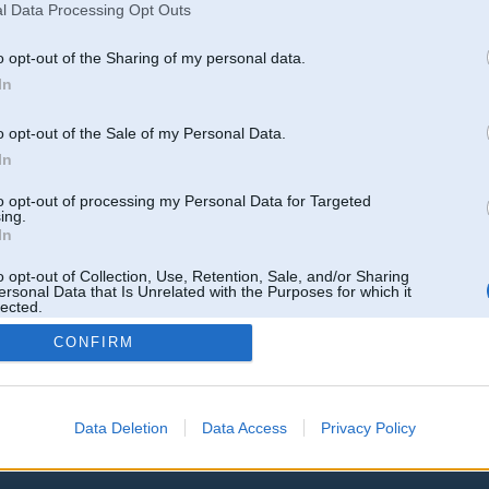
l Data Processing Opt Outs
06. Oct 2020, 11:53
o opt-out of the Sharing of my personal data.
postee kaut shajaa topikaa, poweraa neveido par katru saapi jaunu topiku
In
http://www.bmwpower.lv/forum_topic.php?topic=20...art=1320#6088225
o opt-out of the Sale of my Personal Data.
In
to opt-out of processing my Personal Data for Targeted
ing.
In
o opt-out of Collection, Use, Retention, Sale, and/or Sharing
ersonal Data that Is Unrelated with the Purposes for which it
lected.
Out
CONFIRM
k
,
AV
,
AiwaShuraLLP
,
Angelz
,
GirtzB
,
Lafter
,
PERFS
,
SteelRat
,
linda
,
marihuans
,
noisex
,
smudo
Data Deletion
Data Access
Privacy Policy
 un nav saistīts ar
Galvena
|
Forums
|
Galerijas
|
Reģistrācija
|
Lietotaāji
|
Meklētājs
|
Reklā