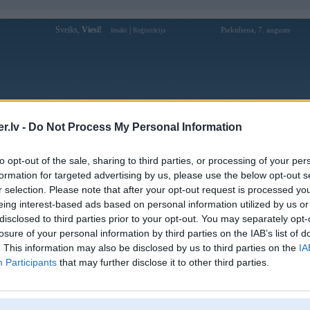
Sveiks,
Viesi!
|
Piektdiena, 7. augusts
Ienākt
Reģistrācija
Forums
Galerijas
Reģistrācija
Lietotāji
Meklētājs
.lv -
Do Not Process My Personal Information
kusijas par BMW modeļiem
»
BMW 5. sērija
»
E60 / E61 (2003-2010
to opt-out of the sale, sharing to third parties, or processing of your per
atpakaļskata spoguļi - krāsošana
formation for targeted advertising by us, please use the below opt-out s
r selection. Please note that after your opt-out request is processed y
eing interest-based ads based on personal information utilized by us or
disclosed to third parties prior to your opt-out. You may separately opt-
Ziņojums
losure of your personal information by third parties on the IAB’s list of
. This information may also be disclosed by us to third parties on the
IA
06. Oct 2020, 11:42
Participants
that may further disclose it to other third parties.
Labdien. Vai varat ieteikt kādu kantori vai krāsotāju, kas varētu nokrāsot 
5
lobās nost un pamatne ir balta