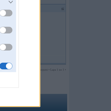
#2
2 ziņojumi • Lapa 1 no 1 •
ma