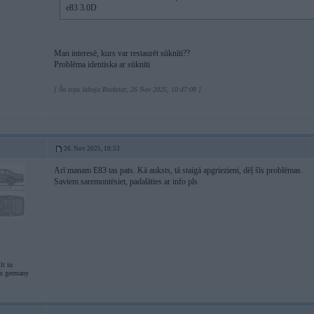
e83 3.0D
Man interesē, kurs var restaurēt sūknīti??
Problēma identiska ar sūknīti
[ Šo ziņu laboja Rockstar, 26 Nov 2025, 10:47:08 ]
26. Nov 2025, 10:53
Arī manam E83 tas pats. Kā auksts, tā staigā apgriezieni, dēļ šīs problēmas.
Saviem saremontēsiet, padalāties ar info pls
lt in
in germany