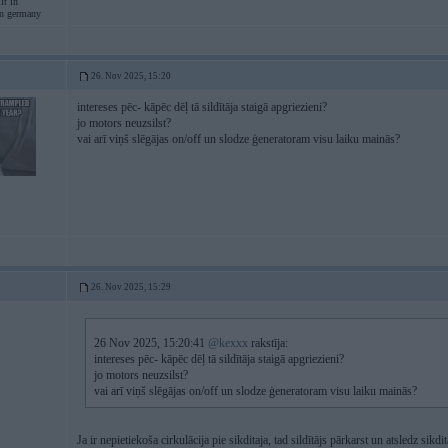
lt in
in germany
26. Nov 2025, 15:20
intereses pēc- kāpēc dēļ tā sildītāja staigā apgriezieni?
jo motors neuzsilst?
vai arī viņš slēgājas on/off un slodze ģeneratoram visu laiku mainās?
26. Nov 2025, 15:29
26 Nov 2025, 15:20:41
@kexxx
rakstīja:
intereses pēc- kāpēc dēļ tā sildītāja staigā apgriezieni?
jo motors neuzsilst?
vai arī viņš slēgājas on/off un slodze ģeneratoram visu laiku mainās?
Ja ir nepietiekoša cirkulācija pie sikditaja, tad sildītājs pārkarst un atsledz sik