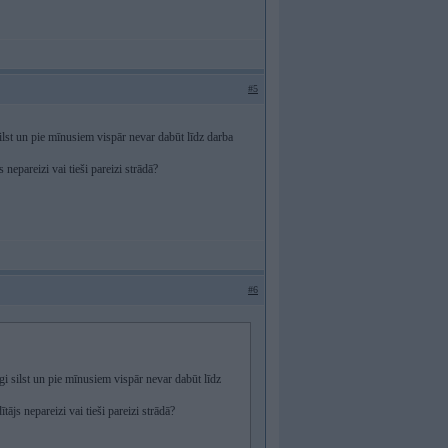
#5
 silst un pie mīnusiem vispār nevar dabūt līdz darba
nepareizi vai tieši pareizi strādā?
#6
lgi silst un pie mīnusiem vispār nevar dabūt līdz
ājs nepareizi vai tieši pareizi strādā?