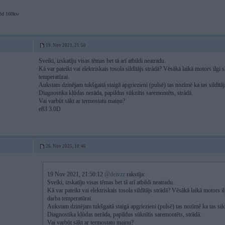
3d 160kw
19. Nov 2021, 21:50
Sveiki, izskatīju visas tēmas bet tā arī atbildi neatradu.
1
Kā var pateikt vai elektriskais tosola sildītājs strādā? Vēsākā laikā motors ilgi
temperatūrai.
Aukstam dzinējam tukšgaitā staigā apgriezieni (pulsē) tas nozīmē ka tas sildītājs 
Diagnostika kļūdas nerāda, papildus sūknītis saremontēts, strādā.
Vai varbūt sākt ar termostatu maiņu?
e83 3.0D
26. Nov 2025, 10:46
19 Nov 2021, 21:50:12
@deivzz
rakstīja:
Sveiki, izskatīju visas tēmas bet tā arī atbildi neatradu.
Kā var pateikt vai elektriskais tosola sildītājs strādā? Vēsākā laikā motors i
darba temperatūrai.
Aukstam dzinējam tukšgaitā staigā apgriezieni (pulsē) tas nozīmē ka tas sildīt
Diagnostika kļūdas nerāda, papildus sūknītis saremontēts, strādā.
Vai varbūt sākt ar termostatu maiņu?