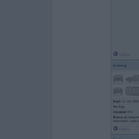
Offline
Achtung
Kopš:
13. Oct 2008
No:
Rīga
Ziņojumi:
870
Braucu ar:
hergestel
deutschland / made 
Offline