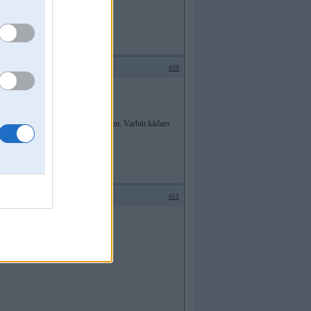
#10
t 12v sūknīti. Bet tad jābūt entuziastam. Varbūt kādam
 reduktora??
#11