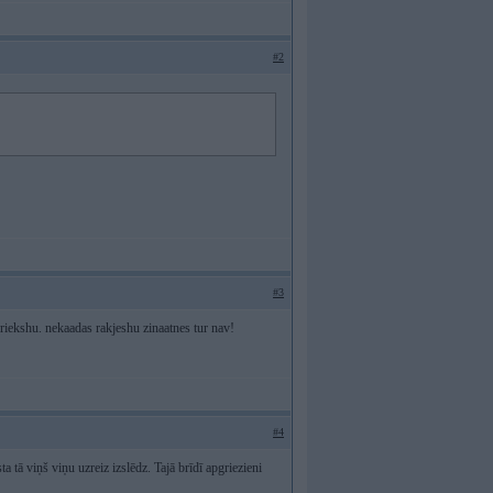
#2
#3
priekshu. nekaadas rakjeshu zinaatnes tur nav!
#4
ta tā viņš viņu uzreiz izslēdz. Tajā brīdī apgriezieni