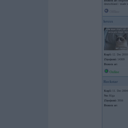
Braucu ar:
hergestel
deutschland / made 
Offline
kexxx
Kopš:
12. Dec 2010
Ziņojumi:
14309
Braucu ar:
Online
Rockstar
Kopš:
11. Dec 2004
No:
Rīga
Ziņojumi:
3956
Braucu ar: