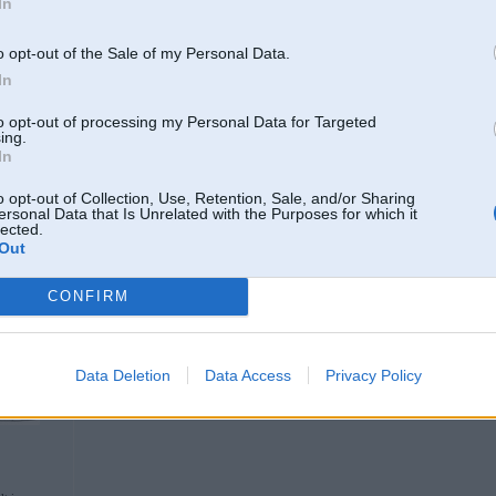
In
/E46/E39
o opt-out of the Sale of my Personal Data.
In
26. Nov 2025, 14:14
to opt-out of processing my Personal Data for Targeted
ing.
64118369807 automatiem manual 6 beigās
In
353euro.
o opt-out of Collection, Use, Retention, Sale, and/or Sharing
Tapat sālīti priekš veca drota. Noteikti ir iespejams restaurēt eso vai saķīmiko
ersonal Data that Is Unrelated with the Purposes for which it
gāziniekam ir pieredze, tiem kam problēmas ar pečkas cirkulaciju pēc dēļ gāzes
lected.
Kaspich vai Jums ir idejas?
Out
CONFIRM
26. Nov 2025, 15:05
Man ir manuāls. Pie sarkanā gaidot, jūtu tāpat
Data Deletion
Data Access
Privacy Policy