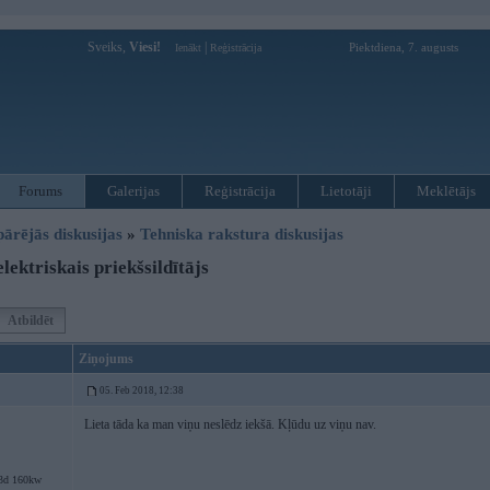
Sveiks,
Viesi!
|
Piektdiena, 7. augusts
Ienākt
Reģistrācija
Forums
Galerijas
Reģistrācija
Lietotāji
Meklētājs
pārējās diskusijas
»
Tehniska rakstura diskusijas
ektriskais priekšsildītājs
Atbildēt
Ziņojums
05. Feb 2018, 12:38
Lieta tāda ka man viņu neslēdz iekšā. Kļūdu uz viņu nav.
3d 160kw