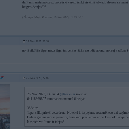
darīt un rausta motoru.. teoretiski varetu ielikt sistēmā jebkadu dzeses sistema
beigtās detaļas???
[ Šo ziņu laboja Rockstar, 26 Nov 2025, 15:29:54 ]
26. Nov 2025, 20:54
no tā sildītāja tāpat maza jēga. tas cenšas ātrāk uzsildīt salonu. norauj vadības št
26. Nov 2025, 22:07
26 Nov 2025, 14:14:34
@Rockstar
rakstīja:
64118369807 automatiem manual 6 beigās
353euro.
Tapat sālīti priekš veca drota. Noteikti ir iespejams restaurēt eso vai saķīm
kādam gāziniekam ir pieredze, tiem kam problēmas ar pečkas cirkulaciju pē
Kaspich vai Jums ir idejas?