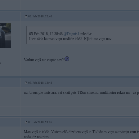
05. Feb 2018, 12:40
05 Feb 2018, 12:38:48
@Dagnis1
rakstīja:
Lieta tāda ka man viņu neslēdz iekšā. Kļūdu uz viņu nav.
Varbūt viņš tur vispār nav?
8
05. Feb 2018, 12:48
nu, brauc pie meistara, vai skati pats TISaa sheemu, multimetru rokaa un - uz 
05. Feb 2018, 13:06
Man viņš ir iekšā. Visiem e83 dīzeļiem viņš ir. Tiklīdz es viņu aktivizeju caur is
nedaudz nokritas.