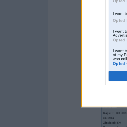
Opted 
No:
Rīga
Ziņojumi:
8414
Braucu ar:
G31/E53
I want t
Offline
Opted 
Rockstar
I want 
Advertis
Kopš:
11. Dec 2004
Opted 
No:
Rīga
Ziņojumi:
3956
I want t
Braucu ar:
of my P
was col
Opted 
Offline
Achtung
Kopš:
13. Oct 2008
No:
Rīga
Ziņojumi:
870