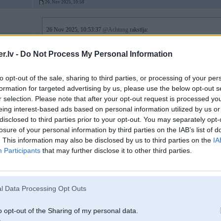
26. Nov 2025, 10:58
26 Nov 2025, 10:53:37
@Achtung
rakstīja:
Arī manam E83 tas pats. Kā auksts, tā staigā apgriezieni, dēļ šīs problēmas
Saviem saremontēsiet, padalāties ar info pls
.lv -
Do Not Process My Personal Information
Ja mums būtu manuālā kārba, tad mēs pat nepamanītu šo joku, bet stāvot D tas
to opt-out of the sale, sharing to third parties, or processing of your per
formation for targeted advertising by us, please use the below opt-out s
r selection. Please note that after your opt-out request is processed y
26. Nov 2025, 11:12
eing interest-based ads based on personal information utilized by us or
disclosed to third parties prior to your opt-out. You may separately opt-
99% no viņiem ir beigti, par to norāda apgriezienu staigāšana auksta, atlikuša
losure of your personal information by third parties on the IAB’s list of
Pēdējo kad pirku, bija kaut kas 500eur jauns, cik tagad nezinu
. This information may also be disclosed by us to third parties on the
IA
-----------------
Participants
that may further disclose it to other third parties.
Xdrive rezerves daļas, GETRAG rezerves daļas, DPF filtru restaurācija, eleme
l Data Processing Opt Outs
o opt-out of the Sharing of my personal data.