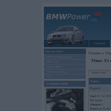
Galvenā
Ziņas un raksti
Forums
»
Vis
BMW modeļu jaunumi
Tēma: X3 el
BMW testi
Mēneša BMW
Sērijveida tūnings
Jauna tēma
Vel...
Autors
Gadījuma bilde
Dagnis1
Kopš:
05. Feb 2018
No:
Sigulda
Ziņojumi:
1
Braucu ar:
X3 e83 