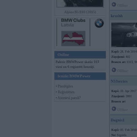
Offline
Alpina B5 E60 (2005)
krushh
Kopš:
28. Feb 2014
Online
Ziņojumi:
482
Pašreiz BMWPower skatās 103
Braucu ar:
1313, 9
viesi un 6 reģistrēti lietotāji.
Offline
Ienākt BMWPower
N53series
• Pieslēgties
Kopš:
10. Apr 2017
• Reģistrēties
Ziņojumi:
2891
• Aizmirsi paroli?
Braucu ar:
Offline
Dagnis1
Kopš:
05. Feb 2018
No:
Sigulda