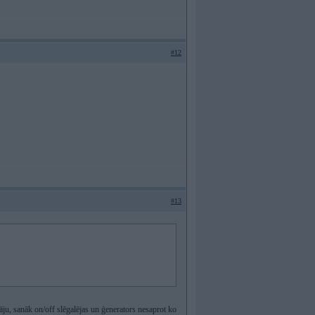
#12
#13
ditāju, sanāk on/off slēgalējas un ģenerators nesaprot ko