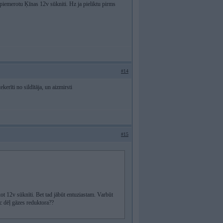
i piemerotu Ķīnas 12v sūkniti. Hz ja pieliktu pirms
#14
ekerīti no sildītāja, un aizmirsti
#15
ikot 12v sūknīti. Bet tad jābūt entuziastam. Varbūt
c dēļ gāzes reduktora??