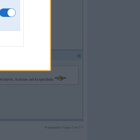
#4
ērt durvis. Ja tā nav, tad ka specifisks
4 ziņojumi • Lapa 1 no 1 •