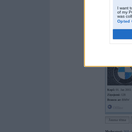
I want t
of my P
was col
Kopš:
23. Jul 2014
Opted 
No:
Rīga
Ziņojumi:
3218
Braucu ar:
imperial
Offline
xwoozy
Kopš:
01. Jan 2015
Ziņojumi:
128
Braucu ar:
BMW
Offline
Jauna tēma
Moderatori:
968-j