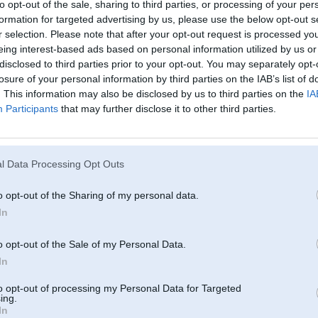
to opt-out of the sale, sharing to third parties, or processing of your per
formation for targeted advertising by us, please use the below opt-out s
r selection. Please note that after your opt-out request is processed y
eing interest-based ads based on personal information utilized by us or
disclosed to third parties prior to your opt-out. You may separately opt-
losure of your personal information by third parties on the IAB’s list of
. This information may also be disclosed by us to third parties on the
IA
02. Feb 2018, 14:17
Participants
that may further disclose it to other third parties.
"pavelc" trosi ja atslēga "atslēgta"
Jā nē tad čakars ar slēdzenes demontāžu
[ Šo ziņu laboja GirtzB, 02 Feb 2018, 14:18:20 ]
l Data Processing Opt Outs
2
-----------------
o opt-out of the Sharing of my personal data.
Braukt ir priex.
In
Tikai R6, S54B32 + 2JZ-GE
LSD)
o opt-out of the Sale of my Personal Data.
In
02. Feb 2018, 14:24
to opt-out of processing my Personal Data for Targeted
Standarta problēma ir tāda, ka ar pulti nevar atslēgt, bet no iekšas var atvērt 
ing.
In