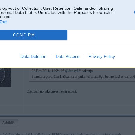
o opt-out of Collection, Use, Retention, Sale, and/or Sharing
ersonal Data that Is Unrelated with the Purposes for which it
lected.
Out
CONFIRM
blau
02. Feb 2018, 14:29
Data Deletion
Data Access
Privacy Policy
02 Feb 2018, 14:24:46
@JankyLV
rakstīja:
Standarta problēma ir tāda, ka ar pulti nevar atslēgt, bet no iekšas var atv
Diemžel, no iekšpuses nevar atvert.
Atbildēt
k
,
AV
,
AiwaShuraLLP
,
GirtzB
,
Lafter
,
PERFS
,
SteelRat
,
linda
,
marihuans
,
noisex
,
smudo