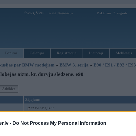
Sveiks,
Viesi!
|
Piektdiena, 7. augusts
Ienākt
Reģistrācija
Forums
Galerijas
Reģistrācija
Lietotāji
Meklētājs
kusijas par BMW modeļiem
»
BMW 3. sērija
»
E90 / E91 / E92 / E9
oķējās aizm. kr. durvju slēdzene. e90
Atbildēt
Ziņojums
02. Feb 2018, 14:10
Sveiciens zinošajiem! Nobloķējās aizm. kr. durvju slēdzene un durvis palika 
.lv -
Do Not Process My Personal Information
pulti/pogu, slēdzenes pusē dzirdama krakšķēšana. Pipsītis ir aizvertajā stāvok
atvert durvis?