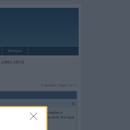
Reklāma
3 (2005-2013)
4 ziņojumi • Lapa 1 no 1 •
#1
aizvērtajā stāvoklī. Atverot-aizverot mašīnu ar
lī un to paceļot durvis tik un tā nevar atvert. Kā vispār