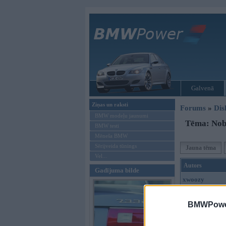
Galvenā
Ziņas un raksti
Forums
»
Dis
BMW modeļu jaunumi
Tēma: Nobl
BMW testi
Mēneša BMW
Sērijveida tūnings
Jauna tēma
Vel...
Autors
Gadījuma bilde
xwoozy
BMWPower