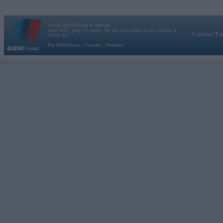
Vortāls BMWPower.lv darbojas
kopš 2002. gada 14. maija. Tas nav auto klubs un nav saistīts ar
Galvena
|
Fo
BMW AG.
Par BMWPower
|
Kontakti
|
Reklāma