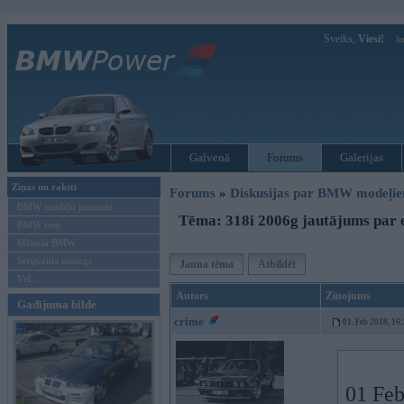
Sveiks,
Viesi!
Ie
Galvenā
Forums
Galerijas
Ziņas un raksti
Forums
»
Diskusijas par BMW modeļi
BMW modeļu jaunumi
Tēma: 318i 2006g jautājums par e
BMW testi
Mēneša BMW
Sērijveida tūnings
Jauna tēma
Atbildēt
Vel...
Autors
Ziņojums
Gadījuma bilde
crime
01. Feb 2018, 16
01 Feb