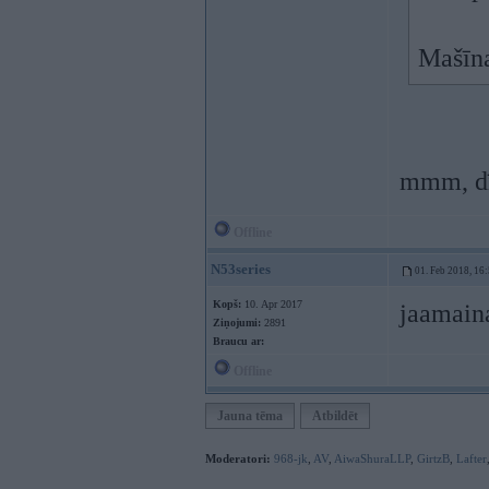
Mašīna
mmm, dī
Offline
N53series
01. Feb 2018, 16
Kopš:
10. Apr 2017
jaamaina
Ziņojumi:
2891
Braucu ar:
Offline
Jauna tēma
Atbildēt
Moderatori:
968-jk
,
AV
,
AiwaShuraLLP
,
GirtzB
,
Lafter