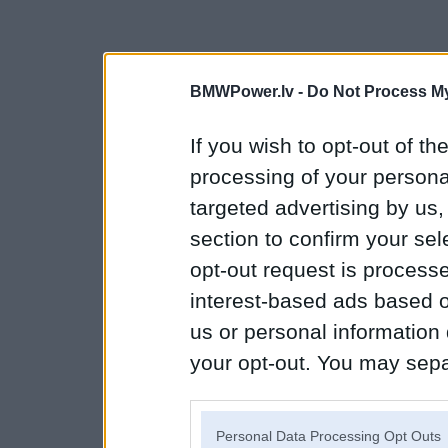
BMWPower.lv -
Do Not Process My
If you wish to opt-out of the
processing of your personal
targeted advertising by us
section to confirm your sel
opt-out request is proces
interest-based ads based o
us or personal information d
your opt-out. You may separ
disclosure of your personal
IAB’s list of downstream pa
Personal Data Processing Opt Outs