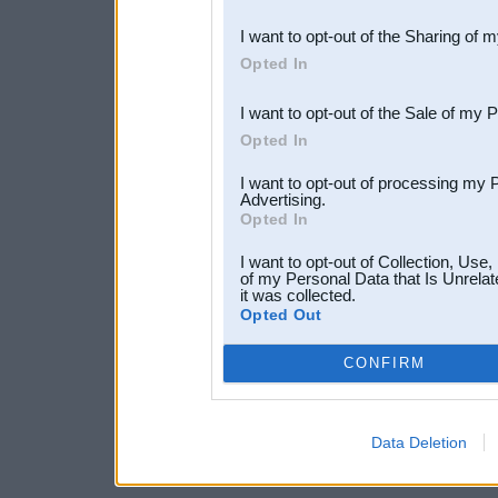
also be disclosed by us to 
I want to opt-out of the Sharing of 
Downstream Participants
th
Opted In
third parties.
I want to opt-out of the Sale of my 
Opted In
I want to opt-out of processing my 
Advertising.
Opted In
I want to opt-out of Collection, Use
of my Personal Data that Is Unrelat
it was collected.
Opted Out
CONFIRM
Data Deletion