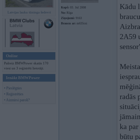
Kādu l
Kopš:
03. Jul 2008
Latvijas lauku tūninga šedevri
No:
Rīga
braucu
Ziņojumi:
9163
Braucu ar:
m635csi
Aizbra
2A59 u
sensor
Online
Pašreiz BMWPower skatās 170
Meista
viesi un 3 reģistrēti lietotāji.
iespra
Ienākt BMWPower
mēģinā
• Pieslēgties
• Reģistrēties
radās p
• Aizmirsi paroli?
situāci
jāmain
ka par
būtu p