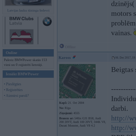
dzinējs(
Latvijas lauku tūninga šedevri
motors s
problēmu
vainas.
Offline
Online
Kaross
06. Dec 2017, 19
Pašreiz BMWPower skatās 153
viesi un 0 reģistrēti lietotāji.
Beigtas 
Ienākt BMWPower
• Pieslēgties
----------
• Reģistrēties
• Aizmirsi paroli?
Individ
Kopš:
21. Oct 2004
darbi.
No:
Rīga
Ziņojumi:
4555
http://w
Braucu ar:
540ix G31 B58, Audi
200 20VT, Audi 100 20VT, 344K V8,
Ducati Monster, Audi V8 4.2
http://w