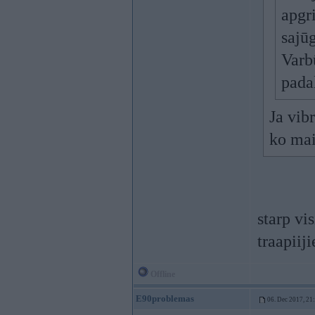
apgr
sajū
Varb
pada
Ja vibr
ko mai
starp v
traapiiji
Offline
E90problemas
06. Dec 2017, 21