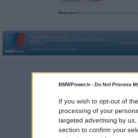
Jauna tēma
Atbildēt
Moderatori:
968-jk
,
AV
,
AiwaShuraLLP
,
GirtzB
,
Lafter
Vortāls BMWPower.lv darbojas
kopš 2002. gada 14. maija. Tas nav auto klubs un nav saistīts ar
Galvena
|
Fo
BMW AG.
Par BMWPower
|
Kontakti
|
Reklāma
BMWPower.lv -
Do Not Process My
If you wish to opt-out of the
processing of your personal
targeted advertising by us
section to confirm your sel