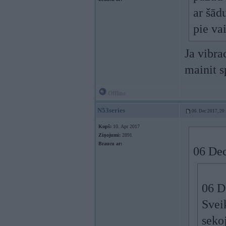
ar šād
pie va
Ja vibra
mainit s
Offline
N53series
06. Dec 2017, 20
Kopš:
10. Apr 2017
Ziņojumi:
2891
Braucu ar:
06 Dec
06 D
Svei
seko