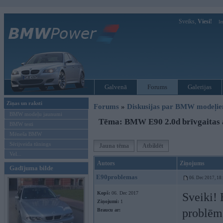
Sveiks,
Viesi!
Ie
Galvenā
Forums
Galerijas
Ziņas un raksti
Forums
»
Diskusijas par BMW modeļi
BMW modeļu jaunumi
Tēma: BMW E90 2.0d brīvgaitas 
BMW testi
Mēneša BMW
Sērijveida tūnings
Jauna tēma
Atbildēt
Vel...
Autors
Ziņojums
Gadījuma bilde
E90problemas
06. Dec 2017, 18
Kopš:
06. Dec 2017
Sveiki!
Ziņojumi:
1
problēma
Braucu ar: