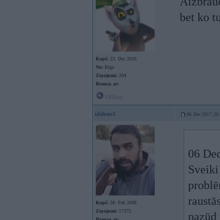
Aizbrauc
bet ko t
Kopš:
23. Dec 2016
No:
Rīga
Ziņojumi:
204
Braucu ar:
Offline
uldens1
06. Dec 2017, 20
06 Dec
Sveiki
problē
raustā
Kopš:
28. Feb 2008
Ziņojumi:
17375
pazūd 
Braucu ar: