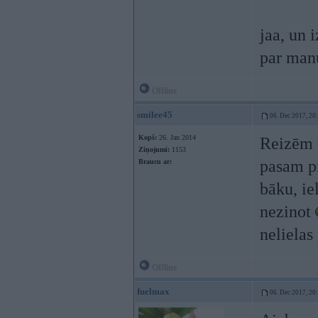
jaa, un 
par manu
Offline
smilee45
06. Dec 2017, 20
Kopš:
26. Jan 2014
Reizēm t
Ziņojumi:
1153
pasam pi
Braucu ar:
bāku, ie
nezinot
nelielas
Offline
fuelmax
06. Dec 2017, 20