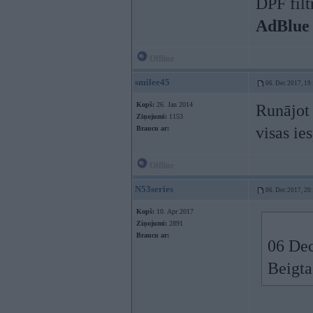
DPF filt
AdBlue
Offline
smilee45
06. Dec 2017, 19
Kopš:
26. Jan 2014
Runājot 
Ziņojumi:
1153
visas ie
Braucu ar:
Offline
N53series
06. Dec 2017, 20
Kopš:
10. Apr 2017
Ziņojumi:
2891
Braucu ar:
06 Dec
Beigta