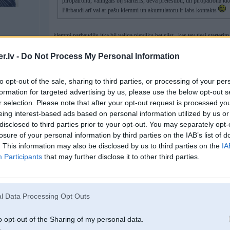
piropatronu, vainīgais bij starteris, deva pretestību, un piropatrona k
Pārbaudi arī vai ar pašu klemmi un akumulatoru ir labs kontakts
klemmi parbaudiju itka bij valiga pievilku bet silst...kas tev tiesi starteri
du
dzirkstelo tatad kaut kas grauz stravu braucot jo stavot itka nesilst...patro
.lv -
Do Not Process My Personal Information
Starteris baigi smagi grieza, līdz nomira vispār, nebija jaudas pagriezt motor
to opt-out of the sale, sharing to third parties, or processing of your per
aķi, jo vecais nobeidzās, netika īsti elektrības nabagam
, līdz ar to izlādējā
formation for targeted advertising by us, please use the below opt-out s
Pēc esošām manipulācijām - vads vairs nekarst, aķis normāli lādējās un autiņ
r selection. Please note that after your opt-out request is processed y
eing interest-based ads based on personal information utilized by us or
disclosed to third parties prior to your opt-out. You may separately opt-
losure of your personal information by third parties on the IAB’s list of
23. Nov 2017, 15:37
. This information may also be disclosed by us to third parties on the
IA
Participants
that may further disclose it to other third parties.
23 Nov 2017, 15:33:09
@7iktors
rakstīja:
23 Nov 2017, 13:39:34
@kaaseens
rakstīja:
l Data Processing Opt Outs
23 Nov 2017, 13:16:25
@7iktors
rakstīja:
Sveiks, līdzīga situācija man bij nesen uz e39, arī sila plusa klemm
o opt-out of the Sharing of my personal data.
piropatronu, vainīgais bij starteris, deva pretestību, un piropatron