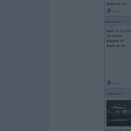
Braucu ar:
cieņu
Offline
kaaseens
Kopš:
26. Feb 2009
No:
Pļaviņas
Ziņojumi:
94
Braucu ar:
e60
Offline
Converse
Kopš:
04. Dec 2008