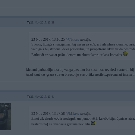
23. Nov 2017, 13:39
23 Nov 2017, 13:16:25
@7iktors
rakstīja:
Sveiks, līdzīga situācija man bij nesen uz e39, arī sila plusa klemme, izrā
vainīgais bij starteris, deva pretestību, un piropatrona kkda veidā nostrādā
Pārbaudi arī vai ar pašu klemmi un akumulatoru ir labs kontakts
klemmi parbaudiju itka bij valiga pievilku bet silst...kas tev tiesi starterim bi
tatad kaut kas grauz stravu braucot jo stavot itka nesilst...patrona ari izsava m
23. Nov 2017, 13:41
23 Nov 2017, 13:27:58
@Mikels
rakstīja:
Zinot cik daudz e60 ir nodeguši un ņemot vērā, ka e60 bija rūpnīcas ats
beztermiņa) es tavā vietā garumā nevilktu