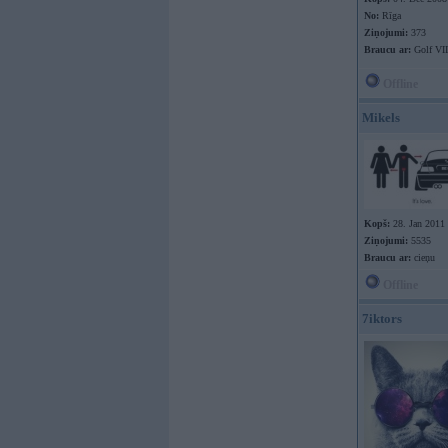
No:
Rīga
Ziņojumi:
373
Braucu ar:
Golf VII
Offline
Mikels
Kopš:
28. Jan 2011
Ziņojumi:
5535
Braucu ar:
cieņu
Offline
7iktors