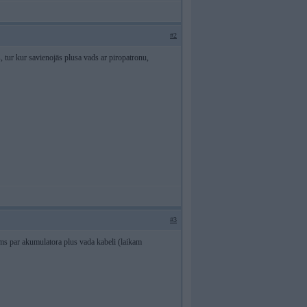
#2
s, tur kur savienojās plusa vads ar piropatronu,
#3
ums par akumulatora plus vada kabeli (laikam