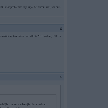
90 esot problēmas šajā ziņā, bet varbūt zini, vai bijis
#6
tomašīnām, kas ražotas no 2003.-2010.gadam, e90 cik
#7
zrādījās, tur kur savienojās plusa vads ar