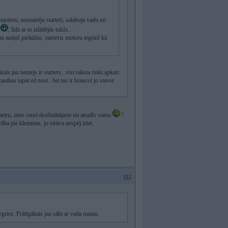
t motoru, nomainīju starteri, salaboja vadu un
m
, līdz ar to izlādējās tukšs...
 autiņš pielaižas, starteris motoru iegriež kā
akais jau nemejs ir starters...visi raksta rinki apkart
autkas tapat ed nost...bet tas ir braucot jo stavot
imetru, izies cauri drošinātājiem un atradīs vainu
!
tība pie klemmas, jo strāva nespēj iziet.
#11
negriez. Prātīgākais jau sākt ar vada maiņu.