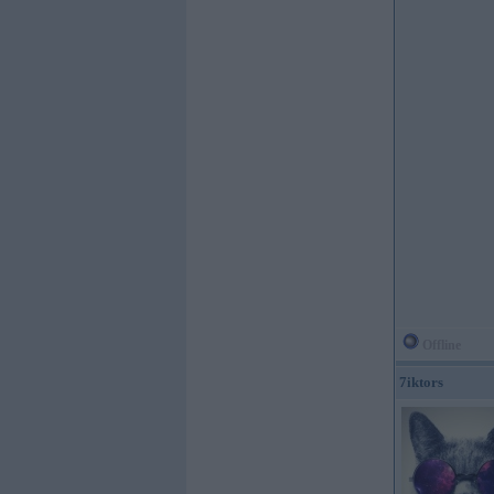
Offline
7iktors