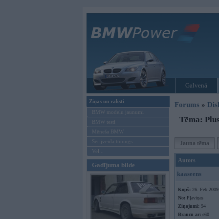
Galvenā
Ziņas un raksti
Forums
»
Dis
BMW modeļu jaunumi
Tēma: Plu
BMW testi
Mēneša BMW
Sērijveida tūnings
Jauna tēma
Vel...
Autors
Gadījuma bilde
kaaseens
Kopš:
26. Feb 2009
No:
Pļaviņas
Ziņojumi:
94
Braucu ar:
e60