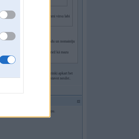
erim bij pa saizi...liekot minusa klemmi virsu labi
atrona ari izsava man...
otoru, nomainīju starteri, salaboja vadu un nomainīju
 izlādējās tukšs...
tiņš pielaižas, starteris motoru iegriež kā mazu
s jau nemejs ir starters...visi raksta rinki apkart bet
apat ed nost...bet tas ir braucot jo stavot nesilst..
#9
iez. Prātīgākais jau sākt ar vada maiņu.