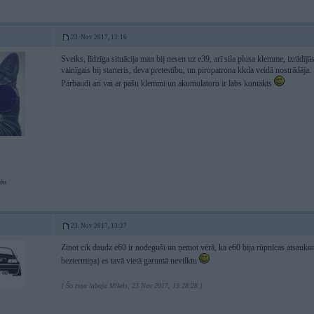
23. Nov 2017, 13:16
Sveiks, līdzīga situācija man bij nesen uz e39, arī sila plusa klemme, izrādījā
vainīgais bij starteris, deva pretestību, un piropatrona kkda veidā nostrādāja.
Pārbaudi arī vai ar pašu klemmi un akumulatoru ir labs kontakts
du
23. Nov 2017, 13:27
Zinot cik daudz e60 ir nodeguši un ņemot vērā, ka e60 bija rūpnīcas atsauk
beztermiņa) es tavā vietā garumā nevilktu
[ Šo ziņu laboja Mikels, 23 Nov 2017, 13:28:28 ]