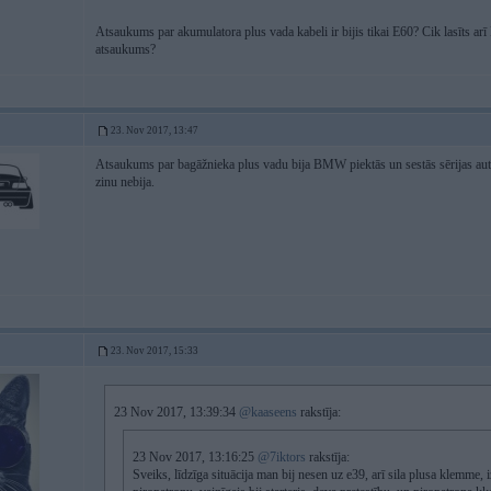
Atsaukums par akumulatora plus vada kabeli ir bijis tikai E60? Cik lasīts arī E
atsaukums?
23. Nov 2017, 13:47
Atsaukums par bagāžnieka plus vadu bija BMW piektās un sestās sērijas au
zinu nebija.
23. Nov 2017, 15:33
23 Nov 2017, 13:39:34
@kaaseens
rakstīja:
23 Nov 2017, 13:16:25
@7iktors
rakstīja:
Sveiks, līdzīga situācija man bij nesen uz e39, arī sila plusa klemme, i