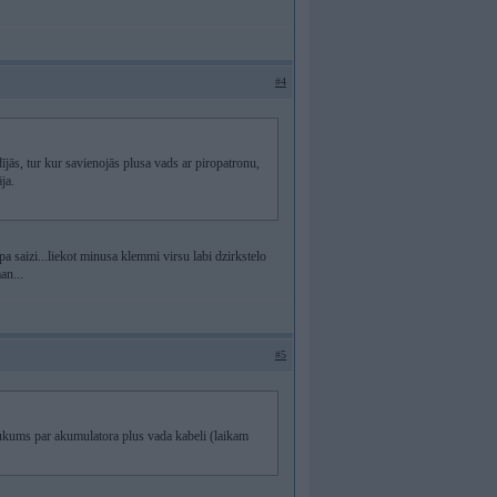
#4
dījās, tur kur savienojās plusa vads ar piropatronu,
ja.
j pa saizi...liekot minusa klemmi virsu labi dzirkstelo
an...
#5
aukums par akumulatora plus vada kabeli (laikam