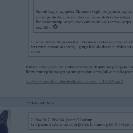
Starteris baigi smagi grieza, līdz nomira vispār, nebija jaudas pagriez
nomainīju citu aķi, jo vecais nobeidzās, netika īsti elektrības nabaga
Pēc esošām manipulācijām - vads vairs nekarst, aķis normāli lādējās un
mazu bērnu
nu ja man starters itka griezas labi...bet kautkas cits labi ed stravu bet liel
bet neviens nestasta ko noderigu...gengis lade labi akis ar ir uzladets bet k
nesilst..
Izstāstīju savu pieredzi, bet ieteikšu aizbrauc pie eleķtriķa, tas pieslēgs mult
Redzi braucot palielinās gan saņemtā gan atdotā strāva, līdz ar to rodas pretes
http://www.bmwclub.ru/threads/pljusovoj-provod-...il.349363/page-9
23. Nov 2017, 16:04
23 Nov 2017, 15:48:04
@berny757
rakstīja:
Ja tā patrona ir izšauta, tad vispār jābrīnās ka starteris grieš. E46 vispār 