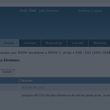
Sveiks,
Viesi!
|
Svetdiena, 9. augusts
Ienākt
Reģistrācija
Forums
Galerijas
Reģistrācija
Lietotāji
Meklētājs
kusijas par BMW modeļiem
»
BMW 5. sērija
»
E60 / E61 (2003-2010
sa klemmes
Atbildēt
Ziņojums
23. Nov 2017, 11:11
Jautajums e60 525d silst plusa klemme un abi vadi kas pienak pie tas...no k