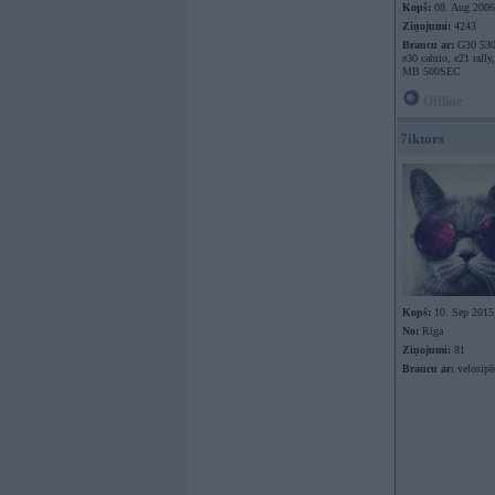
Kopš:
08. Aug 2006
Ziņojumi:
4243
Braucu ar:
G30 530
e30 cabrio, e21 rally
MB 500SEC
Offline
7iktors
Kopš:
10. Sep 2015
No:
Rīga
Ziņojumi:
81
Braucu ar:
velosipē