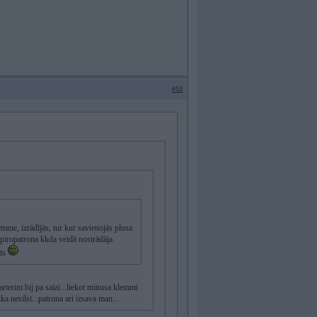
#10
lemme, izrādījās, tur kur savienojās plusa
n piropatrona kkda veidā nostrādāja.
kts
starterim bij pa saizi...liekot minusa klemmi
ka nesilst...patrona ari izsava man...