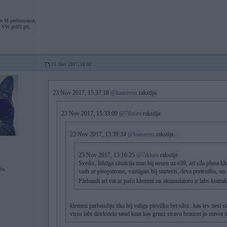
e M performance,
, VW golf2 gti,
23. Nov 2017, 16:02
23 Nov 2017, 15:37:18
@kaaseens
rakstīja:
23 Nov 2017, 15:33:09
@7iktors
rakstīja:
23 Nov 2017, 13:39:34
@kaaseens
rakstīja:
23 Nov 2017, 13:16:25
@7iktors
rakstīja:
Sveiks, līdzīga situācija man bij nesen uz e39, arī sila plusa k
du
vads ar piropatronu, vainīgais bij starteris, deva pretestību, u
Pārbaudi arī vai ar pašu klemmi un akumulatoru ir labs konta
klemmi parbaudiju itka bij valiga pievilku bet silst...kas tev tiesi 
virsu labi dzirkstelo tatad kaut kas grauz stravu braucot jo stavot it