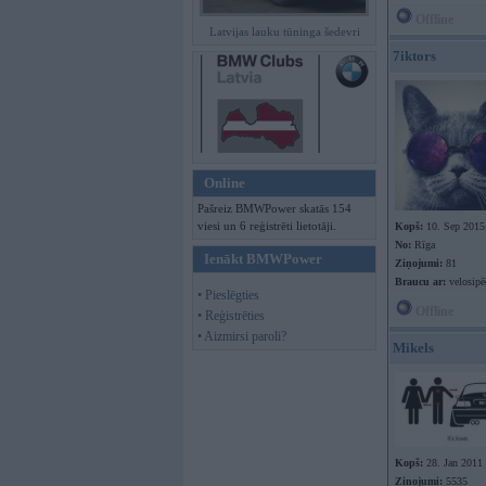
Offline
Latvijas lauku tūninga šedevri
7iktors
Online
Pašreiz BMWPower skatās 154
viesi un 6 reģistrēti lietotāji.
Kopš:
10. Sep 2015
No:
Rīga
Ienākt BMWPower
Ziņojumi:
81
Braucu ar:
velosipē
• Pieslēgties
Offline
• Reģistrēties
• Aizmirsi paroli?
Mikels
Kopš:
28. Jan 2011
Ziņojumi:
5535