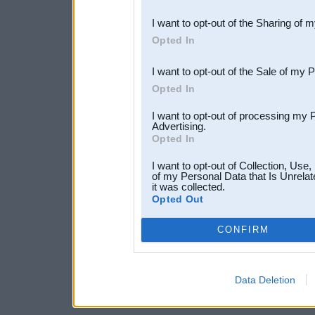
also be disclosed by us to 
I want to opt-out of the Sharing of 
Downstream Participants
th
Opted In
third parties.
I want to opt-out of the Sale of my 
Opted In
I want to opt-out of processing my 
Advertising.
Opted In
I want to opt-out of Collection, Use
of my Personal Data that Is Unrelat
it was collected.
Opted Out
CONFIRM
Data Deletion