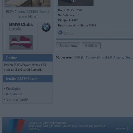
Kopš:
20. Oct 2007
BMW 7. sērija E65/E66 Facelift
No:
Valmiera
(preses bildes)
Ziņojumi:
1412
Braucu ar:
zilu 4.6is un M50d
Offline
Jauna tēma
Atbildēt
Online
Moderatori:
968-jk
,
AV
,
AiwaShuraLLP
,
Angelz
,
Girtz
Pašreiz BMWPower skatās 123
viesi un 2 reģistrēti lietotāji.
Ienākt BMWPower
• Pieslēgties
• Reģistrēties
• Aizmirsi paroli?
Vortāls BMWPower.lv darbojas
kopš 2002. gada 14. maija. Tas nav auto klubs un nav saistīts ar
Galvena
|
Fo
BMW AG.