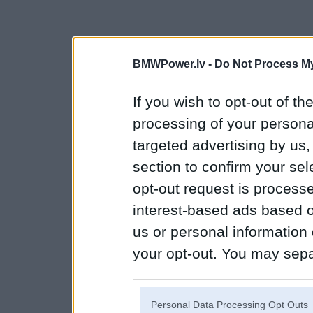
BMWPower.lv -
Do Not Process My
If you wish to opt-out of the
processing of your personal
targeted advertising by us
section to confirm your sel
opt-out request is proces
interest-based ads based o
us or personal information d
your opt-out. You may separ
disclosure of your personal
IAB’s list of downstream pa
Personal Data Processing Opt Outs