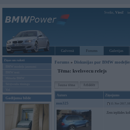
Sveiks,
Viesi!
Ie
Galvenā
Forums
Galerijas
Ziņas un raksti
Forums
»
Diskusijas par BMW modeļi
BMW modeļu jaunumi
Tēma: kvelsvecu relejs
BMW testi
Mēneša BMW
Sērijveida tūnings
Jauna tēma
Atbildēt
Vel...
Autors
Ziņojums
Gadījuma bilde
mm325
15. Nov 2017, 1
Zem ieplūdes kol