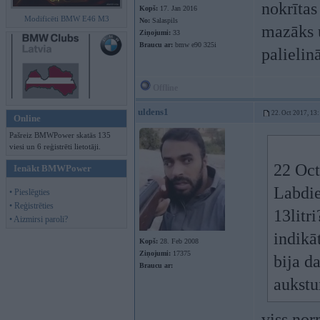
nokrītas
Kopš:
17. Jan 2016
Modificēti BMW E46 M3
No:
Salaspils
mazāks u
Ziņojumi:
33
Braucu ar:
bmw e90 325i
palielin
Offline
uldens1
22. Oct 2017, 13
Online
Pašreiz BMWPower skatās 135
viesi un 6 reģistrēti lietotāji.
22 Oct
Ienākt BMWPower
Labdie
• Pieslēgties
• Reģistrēties
13litr
• Aizmirsi paroli?
indikā
Kopš:
28. Feb 2008
Ziņojumi:
17375
bija d
Braucu ar:
aukstu
viss nor