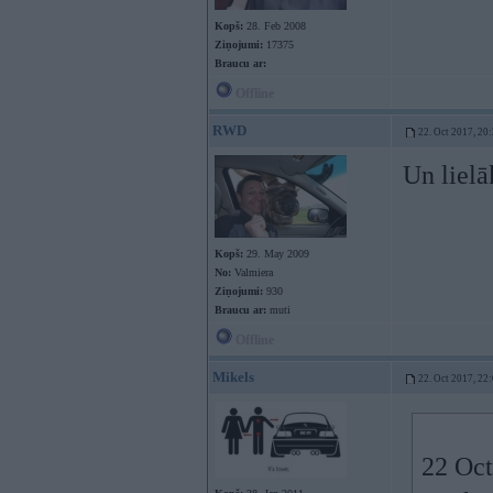
Kopš:
28. Feb 2008
Ziņojumi:
17375
Braucu ar:
Offline
RWD
22. Oct 2017, 20
Un lielā
Kopš:
29. May 2009
No:
Valmiera
Ziņojumi:
930
Braucu ar:
muti
Offline
Mikels
22. Oct 2017, 22
22 Oct