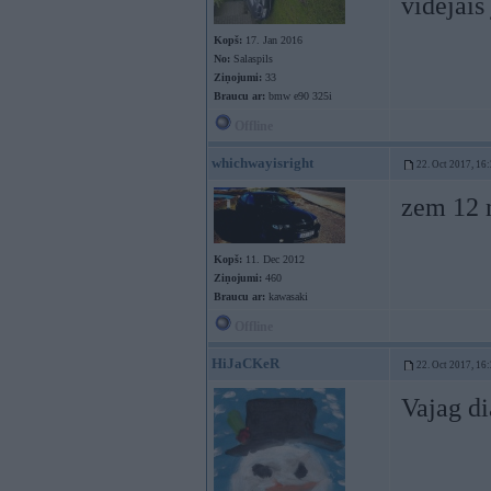
videjais 
Kopš:
17. Jan 2016
No:
Salaspils
Ziņojumi:
33
Braucu ar:
bmw e90 325i
Offline
whichwayisright
22. Oct 2017, 16
zem 12 
Kopš:
11. Dec 2012
Ziņojumi:
460
Braucu ar:
kawasaki
Offline
HiJaCKeR
22. Oct 2017, 16
Vajag di