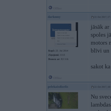
Offline
darknmy
22. Oct 2017, 17
jāsāk ar
spoles j
motors n
blīvi un
Kopš:
23. Jul 2014
Ziņojumi:
1113
Braucu ar:
X3 3.0i
sakot ka 
Offline
pelekaisdizelis
22. Oct 2017, 18
Nu svece
lambdas 