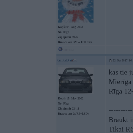
Kopš:
04. Aug 2003
No:
Rīga
Ziņojumi:
4976
Braucu ar:
BMW E90 330i
Offline
GirtzB
22. Oct 2017, 16
kas tie 
Mierīga 
Rīga 12-
Kopš:
15. May 2002
No:
Rīga
----------
Ziņojumi:
22411
Braucu ar:
2x(R6+LSD)
Braukt i
Tikai R