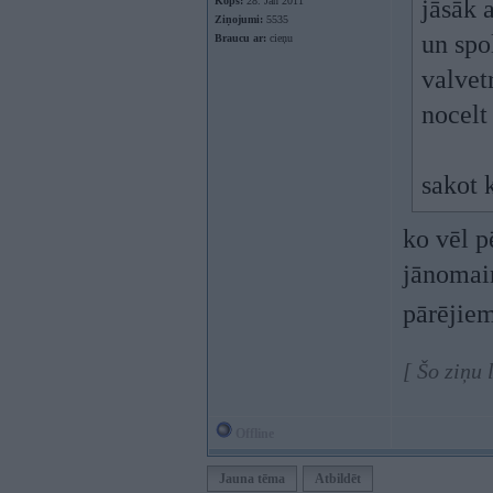
Kopš:
28. Jan 2011
jāsāk 
Ziņojumi:
5535
un spo
Braucu ar:
cieņu
valvet
nocelt
sakot k
ko vēl p
jānoma
pārējiem
[ Šo ziņu
Offline
Jauna tēma
Atbildēt