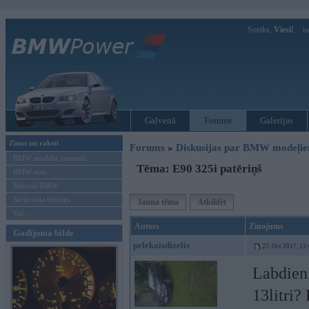
Sveiks,
Viesi!
Ie
Galvenā
Forums
Galerijas
Ziņas un raksti
Forums
»
Diskusijas par BMW modeļi
BMW modeļu jaunumi
Tēma: E90 325i patēriņš
BMW testi
Mēneša BMW
Sērijveida tūnings
Jauna tēma
Atbildēt
Vel...
Autors
Ziņojums
Gadījuma bilde
pelekaisdizelis
22. Oct 2017, 13
Labdien!
13litri?