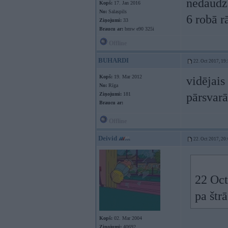
nedaudz.
Kopš:
17. Jan 2016
No:
Salaspils
6 robā rā
Ziņojumi:
33
Braucu ar:
bmw e90 325i
Offline
BUHARDI
22. Oct 2017, 19
Kopš:
19. Mar 2012
vidējais
No:
Rīga
pārsvarā
Ziņojumi:
181
Braucu ar:
Offline
Deivid
22. Oct 2017, 20
22 Oct
pa štrā
Kopš:
02. Mar 2004
Ziņojumi:
40692