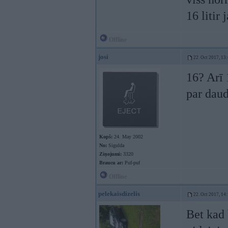
16 litir 
Offline
josi
22. Oct 2017, 13
16? Arī 
par daud
Kopš:
24. May 2002
No:
Sigulda
Ziņojumi:
3320
Braucu ar:
Puf-puf
Offline
pelekaisdizelis
22. Oct 2017, 14
Bet kad 