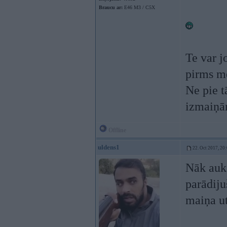
Braucu ar:
E46 M3 / C5X
Te var j
pirms mē
Ne pie t
izmaiņām
Offline
uldens1
22. Oct 2017, 20
Nāk auk
parādiju
maiņa ut