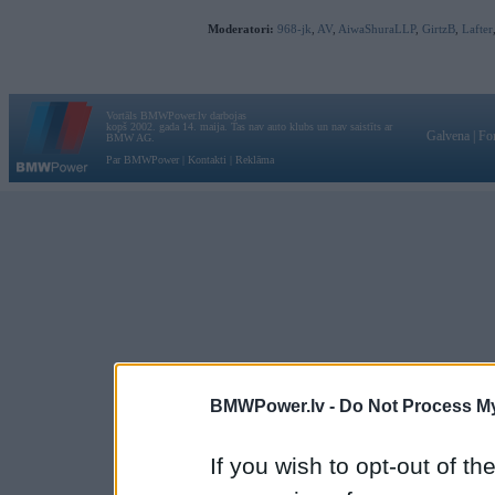
Moderatori:
968-jk
,
AV
,
AiwaShuraLLP
,
GirtzB
,
Lafter
Vortāls BMWPower.lv darbojas
kopš 2002. gada 14. maija. Tas nav auto klubs un nav saistīts ar
Galvena
|
Fo
BMW AG.
Par BMWPower
|
Kontakti
|
Reklāma
BMWPower.lv -
Do Not Process My
If you wish to opt-out of the