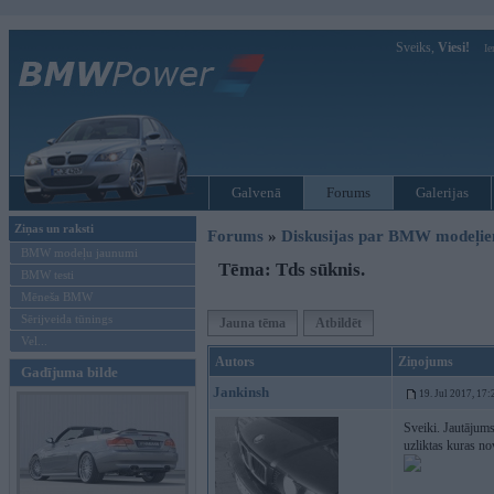
Sveiks,
Viesi!
Ie
Galvenā
Forums
Galerijas
Ziņas un raksti
Forums
»
Diskusijas par BMW modeļi
BMW modeļu jaunumi
Tēma: Tds sūknis.
BMW testi
Mēneša BMW
Sērijveida tūnings
Jauna tēma
Atbildēt
Vel...
Autors
Ziņojums
Gadījuma bilde
Jankinsh
19. Jul 2017, 17:
Sveiki. Jautājums
uzliktas kuras no