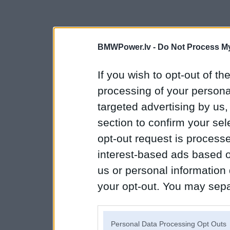
BMWPower.lv -
Do Not Process My
If you wish to opt-out of the
processing of your personal
targeted advertising by us
section to confirm your sel
opt-out request is proces
interest-based ads based o
us or personal information d
your opt-out. You may separ
disclosure of your personal
IAB’s list of downstream pa
Personal Data Processing Opt Outs