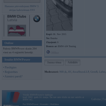
Hamann pārveidojumi BMW 3.
sērijas kabrioletam E93
Kopš:
06. Nov 2015
No:
Bauska
Ziņojumi:
6
Online
Braucu ar:
BMW e34 Touring
Pašreiz BMWPower skatās 264
viesi un 4 reģistrēti lietotāji.
Offline
Ienākt BMWPower
Jauna tēma
Atbildēt
• Pieslēgties
• Reģistrēties
Moderatori:
968-jk
,
AV
,
AiwaShuraLLP
,
GirtzB
,
Lafter
• Aizmirsi paroli?
Vortāls BMWPower.lv darbojas
kopš 2002. gada 14. maija. Tas nav auto klubs un nav saistīts ar
Galvena
|
Fo
BMW AG.
Par BMWPower
|
Kontakti
|
Reklāma