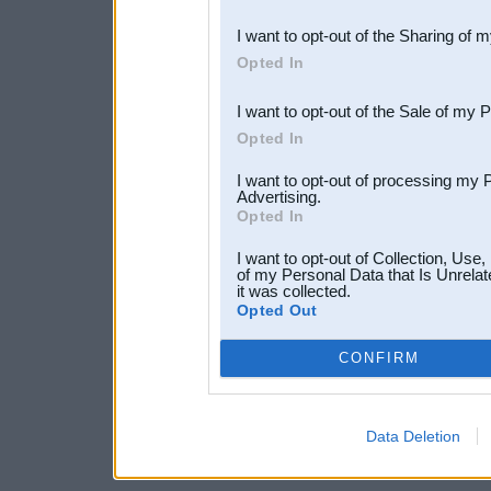
also be disclosed by us to 
I want to opt-out of the Sharing of 
Downstream Participants
th
Opted In
third parties.
I want to opt-out of the Sale of my 
Opted In
I want to opt-out of processing my 
Advertising.
Opted In
I want to opt-out of Collection, Use
of my Personal Data that Is Unrelat
it was collected.
Opted Out
CONFIRM
Data Deletion