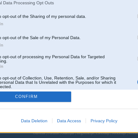
l Data Processing Opt Outs
[ Šo ziņu laboja devil_666, 04 Jun 2017, 10:54:04 ]
o opt-out of the Sharing of my personal data.
In
21. Jun 2017, 19:59
o opt-out of the Sale of my Personal Data.
Es liku iekš E91, viss der. Lasot krievu forumus jāatceras, ka pie mums tie b
lukturus, tālāk atkarībā no FRM bloka, pieprogrammēšana vai vēl klāt viena 
In
to opt-out of processing my Personal Data for Targeted
ing.
In
Atbildēt
o opt-out of Collection, Use, Retention, Sale, and/or Sharing
k
,
AV
,
AiwaShuraLLP
,
GirtzB
,
Lafter
,
PERFS
,
SteelRat
,
linda
,
marihuans
,
noisex
,
smudo
ersonal Data that Is Unrelated with the Purposes for which it
lected.
Out
CONFIRM
Data Deletion
Data Access
Privacy Policy
 un nav saistīts ar
Galvena
|
Forums
|
Galerijas
|
Reģistrācija
|
Lietotaāji
|
Meklētājs
|
Reklā