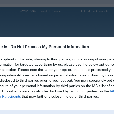
Sveiks,
Viesi!
|
Ceturtdiena, 6. augusts
Ienākt
Reģistrācija
Forums
Galerijas
Reģistrācija
Lietotāji
Meklētājs
.lv -
Do Not Process My Personal Information
kusijas par BMW modeļiem
»
BMW 3. sērija
»
E90 / E91 / E92 / E9
to opt-out of the sale, sharing to third parties, or processing of your per
 bagažnieka vaks
formation for targeted advertising by us, please use the below opt-out s
r selection. Please note that after your opt-out request is processed y
Atbildēt
eing interest-based ads based on personal information utilized by us or
disclosed to third parties prior to your opt-out. You may separately opt-
Ziņojums
losure of your personal information by third parties on the IAB’s list of
. This information may also be disclosed by us to third parties on the
IA
04. Jun 2017, 10:47
Participants
that may further disclose it to other third parties.
Tātad tēma sekojošā,daudzos Krievijas forumos,esmu redzējis, ka no e90 fei
7
lampam uz e90 pirm feislifta,viss der,tikai pareizi jasaliek/japarprogramme.
Bet ka ir ar E91?? varbut kads var padilities ar info , kur redzejis jeb kads ir t
0D