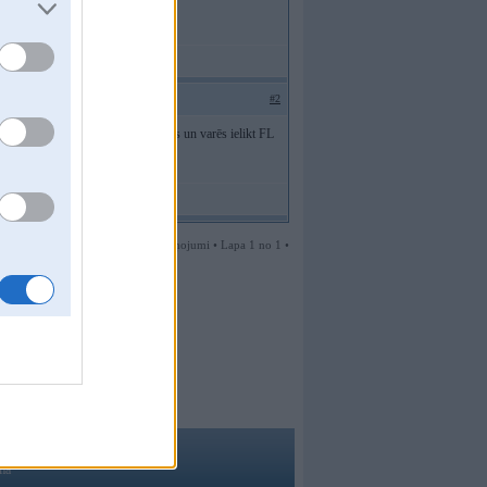
#2
mw ir tādi paši. FL bagāžnieka vāks un varēs ielikt FL
vada pievilkšana.
2 ziņojumi • Lapa 1 no 1 •
ma