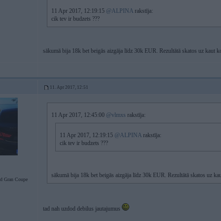
11 Apr 2017, 12:19:15
@ALPINA
rakstīja:
cik tev ir budzets ???
sākumā bija 18k bet beigās aizgāja līdz 30k EUR. Rezultātā skatos uz kaut
11. Apr 2017, 12:51
11 Apr 2017, 12:45:00
@vlmxs
rakstīja:
11 Apr 2017, 12:19:15
@ALPINA
rakstīja:
cik tev ir budzets ???
sākumā bija 18k bet beigās aizgāja līdz 30k EUR. Rezultātā skatos uz 
d Gran Coupe
tad nah uzdod debilus jautajumus