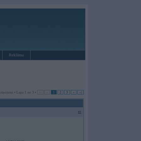
Reklāma
 ziņojumi • Lapa 1 no 3 •
|«
«
1
2
3
»
»|
#1