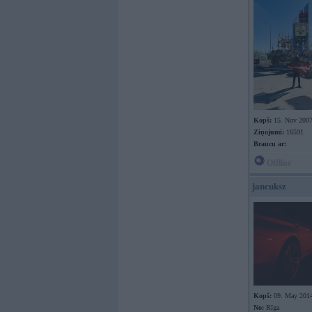
Kopš:
15. Nov 200
Ziņojumi:
16591
Braucu ar:
Offline
jancuksz
Kopš:
09. May 201
No:
Rīga