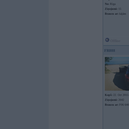
No:
Rīga
Ziņojumi:
15
Braucu ar:
kājām
Offline
FR888
Kopš:
22. Oct 2015
Ziņojumi:
2642
Braucu ar:
F06 640