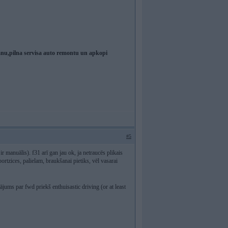
,pilna servisa auto remontu un apkopi
#5
r manuālis). f31 arī gan jau ok, ja netraucēs plikais
ortzices, palielam, braukšanai pietiks, vēl vasarai
autājums par fwd priekš enthuisastic driving (or at least