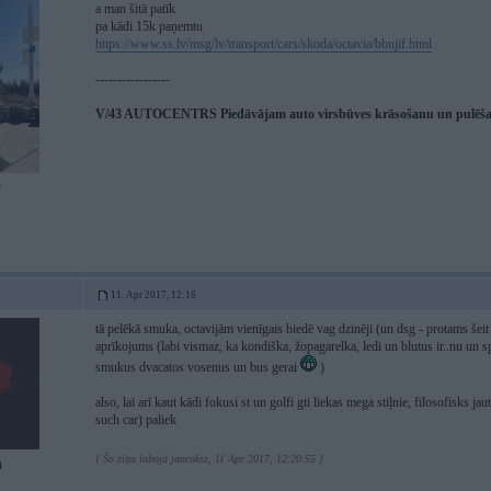
a man šitā patīk
pa kādi 15k paņemtu
https://www.ss.lv/msg/lv/transport/cars/skoda/octavia/bbnjif.html
-----------------
V/43 AUTOCENTRS Piedāvājam auto virsbūves krāsošanu un pulēšanu
7
11. Apr 2017, 12:16
tā pelēkā smuka, octavijām vienīgais biedē vag dzinēji (un dsg - protams šeit i
aprīkojums (labi vismaz, ka kondiška, žopagarelka, ledi un blutus ir..nu un sp
smukus dvacatos vosenus un bus gerai
)
also, lai arī kaut kādi fokusi st un golfi gti liekas mega stiļnie, filosofisks j
such car) paliek
[ Šo ziņu laboja jancuksz, 11 Apr 2017, 12:20:55 ]
4