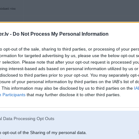
iskasti visu
11. Apr 2017, 12:19
.lv -
Do Not Process My Personal Information
cik tev ir budzets ???
to opt-out of the sale, sharing to third parties, or processing of your per
-----------------
formation for targeted advertising by us, please use the below opt-out s
MANUFACTURER OF EXCLUSIVE AUTOMOBILES
r selection. Please note that after your opt-out request is processed y
eing interest-based ads based on personal information utilized by us or
disclosed to third parties prior to your opt-out. You may separately opt-
A
losure of your personal information by third parties on the IAB’s list of
. This information may also be disclosed by us to third parties on the
IA
Participants
that may further disclose it to other third parties.
11. Apr 2017, 12:28
RS Octavias lielākais mīnuss ikdienā ir ļoti cietā piekare. It sevišķi jau ar lie
bet nu es beigās tomēr nosliecos uz neRS modeli.
Plus cik nu es izpētiju, tad no tā dīzeļ RSa nekāds dizāis sportists nesanāk, jo
l Data Processing Opt Outs
RS, tad jāņem benzīns.
o opt-out of the Sharing of my personal data.
Pēc nobrauktiem 5k pagaidām varu teikt tikai to labāko par Octavia. Protam
koeficients, manuprāt, ir ļoti augsts.
2