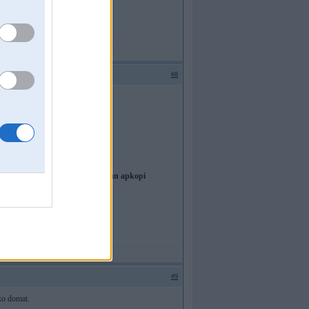
#8
,pilna servisa auto remontu un apkopi
#9
 ko domat.