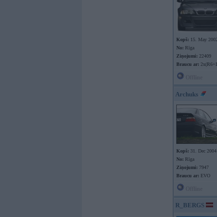
Kopš:
15. May 200
No:
Rīga
Ziņojumi:
22409
Braucu ar:
2x(R6+
Offline
Archuks
Kopš:
31. Dec 2004
No:
Rīga
Ziņojumi:
7947
Braucu ar:
EVO
Offline
R_BERGS