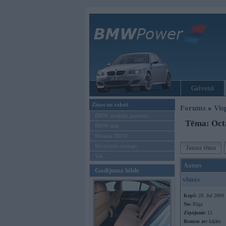
Galvenā
Ziņas un raksti
Forums
»
Vis
BMW modeļu jaunumi
Tēma: Oct
BMW testi
Mēneša BMW
Sērijveida tūnings
Jauna tēma
Vel...
Autors
Gadījuma bilde
vlmxs
Kopš:
29. Jul 2009
No:
Rīga
Ziņojumi:
15
Braucu ar:
kājām