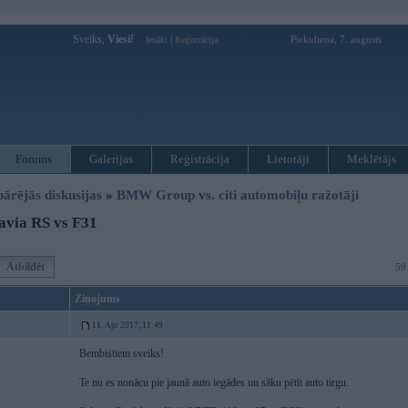
Sveiks,
Viesi!
|
Piektdiena, 7. augusts
Ienākt
Reģistrācija
Forums
Galerijas
Reģistrācija
Lietotāji
Meklētājs
pārējās diskusijas
»
BMW Group vs. citi automobiļu ražotāji
avia RS vs F31
Atbildēt
59
Ziņojums
11. Apr 2017, 11:49
Bembistiem sveiks!
Te nu es nonācu pie jaunā auto iegādes un sāku pētīt auto tirgu.