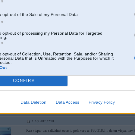
In
P.s. tas pelēkais izskatās
Bet nu cena nav diez ko konkurētspējīga
o opt-out of the Sale of my Personal Data.
 i4 M50 `24
In
to opt-out of processing my Personal Data for Targeted
11. Apr 2017, 12:36
ing.
In
cena lēnām pa 1k divās nedēļās slīd lejā
o opt-out of Collection, Use, Retention, Sale, and/or Sharing
gaidam 15k
ersonal Data that Is Unrelated with the Purposes for which it
lected.
Out
-----------------
V/43 AUTOCENTRS Piedāvājam auto virsbūves krāsošanu un pulēšanu
CONFIRM
7
Data Deletion
Data Access
Privacy Policy
11. Apr 2017, 12:40
Kaa vispar var salidzinat octaviu poh kuru ar F30 318d.... da tur vispar nav