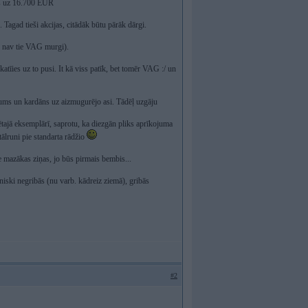
is uz 16.700 EUR
agad tieši akcijas, citādāk būtu pārāk dārgi.
, nav tie VAG murgi).
īies uz to pusi. It kā viss patīk, bet tomēr VAG :/ un
jums un kardāns uz aizmugurējo asi. Tādēļ uzgāju
ētajā eksemplārī, saprotu, ka diezgān pliks aprīkojuma
tālruni pie standarta rādžio
e mazākas ziņas, jo būs pirmais bembis...
ski negribās (nu varb. kādreiz ziemā), gribās
#2