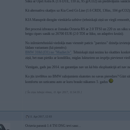
Sāku ar Opel Astra K (1.6 DTE, 110 zs, 95 gr/CO2) un piedāvājums sanāc
Kā alternatīvu skatījos uz Kia Ceed Gt-Line (1.6 CRDI, 136zs, 104 gr/CO2). T
KIA Manuprāt diezgān vienkārša uzbūve (tehniskajā ziņā un viegli remontēt
Bet procesā izbraucu ar čomaka Octavia RS ar 2.0 TFSI un 220 zs un sāku skat
beigu cipars sanāk uz 26700 EUR (2.0 TDI ar lūku, un adaptīvo kruīzi).
No inženiertehniskā viedokļa man vienmēr paticis "pareizss" dzinēja izvieto
šādam variantam (kā piemērs):
BMW 318d (f31) no "Mazliet.lv"
. Tehniskajā ziņā nezinu ko skatīties konkr
ziņā, bet man pietiks ar kondišku, miglas lukturiem un iespēju pievienot vied
Vienīgais, gads jau 2014. un garantijas nav un kā būs ekspluatācijā arī nav n
Ko jūs izvēlētos no BMW ražojumiem skatoties no savas pieredzes? Gāzt sāni
komfortu un uzticamu auto ar kuru braukt nākamos 5. gadus
[ Šo ziņu laboja vlmxs, 11 Apr 2017, 11:54:35 ]
11. Apr 2017, 12:03
Octavia parastā 1.4 TSI DSG tevi sauc...