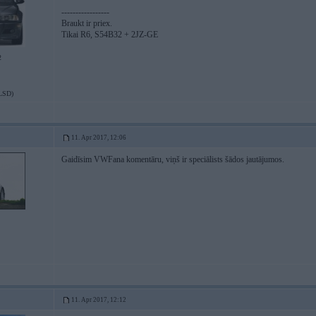
-----------------
Braukt ir priex.
Tikai R6, S54B32 + 2JZ-GE
2
LSD)
11. Apr 2017, 12:06
Gaidīsim VWFana komentāru, viņš ir speciālists šādos jautājumos.
11. Apr 2017, 12:12