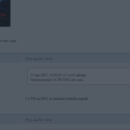
d Gran Coupe
11. Apr 2017, 12:43
11 Apr 2017, 12:03:25
@GirtzB
rakstīja:
Octavia parastā 1.4 TSI DSG tevi sauc...
1.4 TSI un DSG no tehniskā viedokļa nepatīk
11. Apr 2017, 12:45