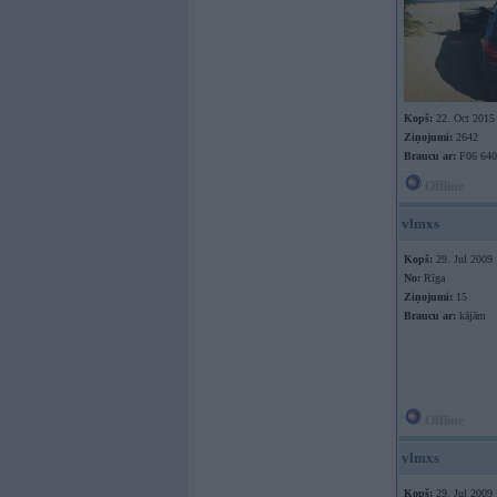
Kopš:
22. Oct 2015
Ziņojumi:
2642
Braucu ar:
F06 640
Offline
vlmxs
Kopš:
29. Jul 2009
No:
Rīga
Ziņojumi:
15
Braucu ar:
kājām
Offline
vlmxs
Kopš:
29. Jul 2009