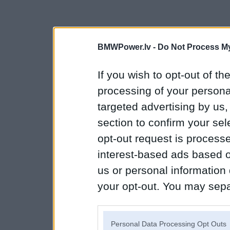
BMWPower.lv -
Do Not Process My
If you wish to opt-out of the
processing of your personal
targeted advertising by us
section to confirm your sel
opt-out request is proces
interest-based ads based o
us or personal information d
your opt-out. You may separ
disclosure of your personal
IAB’s list of downstream pa
Personal Data Processing Opt Outs