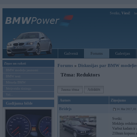
Sveiks,
Viesi!
Ie
Galvenā
Forums
Galerijas
Ziņas un raksti
Forums
»
Diskusijas par BMW modeļi
BMW modeļu jaunumi
Tēma: Reduktors
BMW testi
Mēneša BMW
Sērijveida tūnings
Jauna tēma
Atbildēt
Vel...
Autors
Ziņojums
Gadījuma bilde
Bridejs
14. Mar 2017, 01
Sveiki.
Mekleju redukto
Varbut kadam ir 
210mm kopusu ar