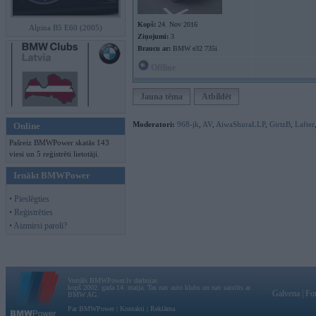
Kopš:
24. Nov 2016
Alpina B5 E60 (2005)
Ziņojumi:
3
Braucu ar:
BMW e32 735i
Offline
Jauna tēma
Atbildēt
Moderatori:
968-jk
,
AV
,
AiwaShuraLLP
,
GirtzB
,
Lafter
Online
Pašreiz BMWPower skatās 143
viesi un 5 reģistrēti lietotāji.
Ienākt BMWPower
• Pieslēgties
• Reģistrēties
• Aizmirsi paroli?
Vortāls BMWPower.lv darbojas
kopš 2002. gada 14. maija. Tas nav auto klubs un nav saistīts ar
Galvena
|
Fo
BMW AG.
Par BMWPower
|
Kontakti
|
Reklāma