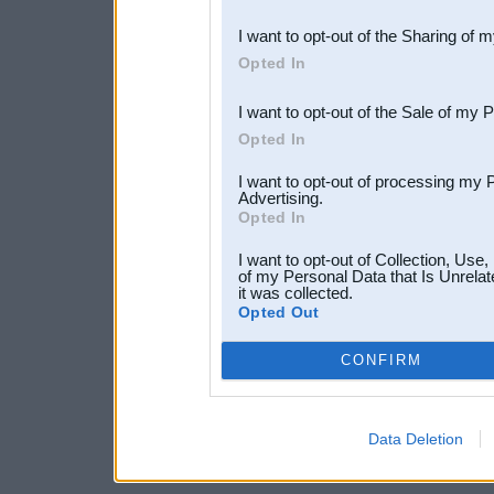
also be disclosed by us to 
I want to opt-out of the Sharing of 
Downstream Participants
th
Opted In
third parties.
I want to opt-out of the Sale of my 
Opted In
I want to opt-out of processing my 
Advertising.
Opted In
I want to opt-out of Collection, Use
of my Personal Data that Is Unrelat
it was collected.
Opted Out
CONFIRM
Data Deletion