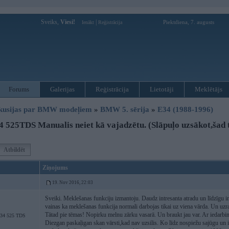
Sveiks,
Viesi!
|
Piektdiena, 7. augusts
Ienākt
Reģistrācija
Forums
Galerijas
Reģistrācija
Lietotāji
Meklētājs
kusijas par BMW modeļiem
»
BMW 5. sērija
»
E34 (1988-1996)
 525TDS Manualis neiet kā vajadzētu. (Slāpuļo uzsākot,šad t
Atbildēt
Ziņojums
19. Nov 2016, 22:03
Sveiki. Meklešanas funkciju izmantoju. Daudz intresanta atradu un līdzīgu inf
vainas ka meklešanas funkcija normali darbojas tikai uz viena vārda. Un uzr
Tātad pie tēmas! Nopirku melnu zārku vasarā. Un braukt jau var. Ar iedarbin
4 525 TDS
Diezgan paskaļigan skan vārsti,kad nav uzsilis. Ko līdz nospiežu sajūgu un 