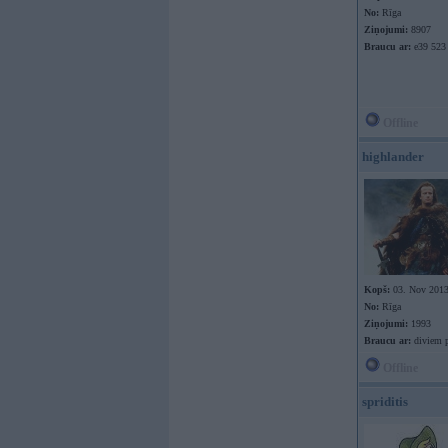
No:
Rīga
Ziņojumi:
8907
Braucu ar:
e39 523
Offline
highlander
Kopš:
03. Nov 201
No:
Rīga
Ziņojumi:
1993
Braucu ar:
diviem 
Offline
spriditis