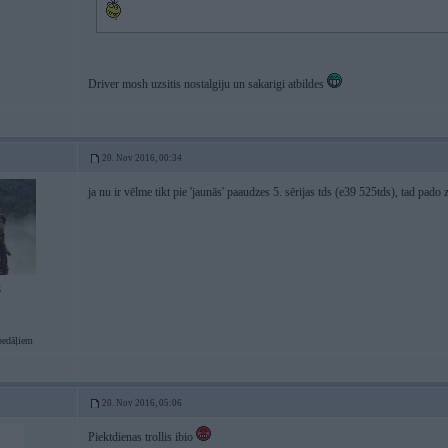
Driver mosh uzsitis nostalgiju un sakarigi atbildes
20. Nov 2016, 00:34
ja nu ir vēlme tikt pie 'jaunās' paaudzes 5. sērijas tds (e39 525tds), tad pa
3
pedāļiem
20. Nov 2016, 05:06
Piektdienas trollis ibio