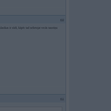
#10
klasikas ir sūdi, kāpēc tad nelietojat vecās taustiņu
#11