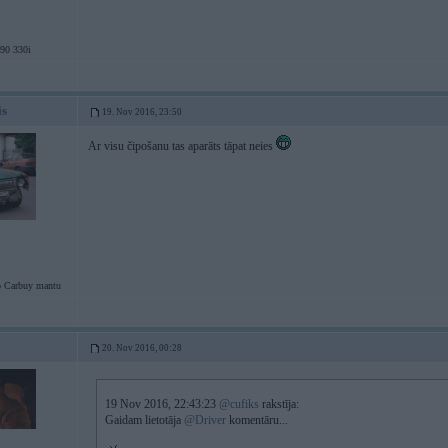
0 330i
is
19. Nov 2016, 23:50
Ar visu čipošanu tas aparāts tāpat neies
Carbuy mantu
20. Nov 2016, 00:28
19 Nov 2016, 22:43:23
@cufiks
rakstīja:
Gaidam lietotāja
@Driver
komentāru...