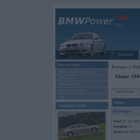
Galvenā
Ziņas un raksti
Forums
»
Dis
BMW modeļu jaunumi
Tēma: 1994
BMW testi
Mēneša BMW
Sērijveida tūnings
Jauna tēma
Vel...
Autors
Gadījuma bilde
Harbinger
Kopš:
27. Jun 2016
Ziņojumi:
11
Braucu ar:
BMW E3