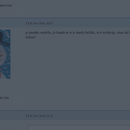
āpstu blad
20. Nov 2016, 10:07
jo jaunāks modelis, jo braukt ar to ir daudz foršāks, tā ir evolūcija, visas tās 
nokias?
0 330i
20. Nov 2016, 10:12