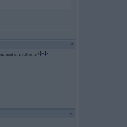
#5
do ziņu. manējam problēmu nav
#6