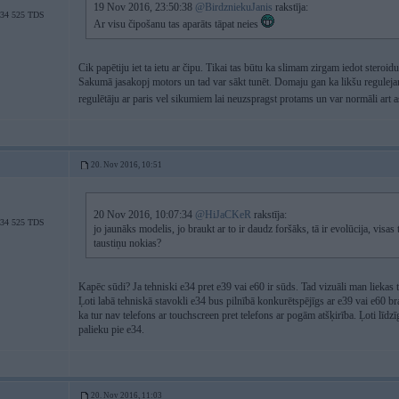
19 Nov 2016, 23:50:38
@BirdzniekuJanis
rakstīja:
4 525 TDS
Ar visu čipošanu tas aparāts tāpat neies
Cik papētiju iet ta ietu ar čipu. Tikai tas būtu ka slimam zirgam iedot steroidu
Sakumā jasakopj motors un tad var sākt tunēt. Domaju gan ka likšu reguleja
regulētāju ar paris vel sikumiem lai neuzspragst protams un var normāli art a
20. Nov 2016, 10:51
20 Nov 2016, 10:07:34
@HiJaCKeR
rakstīja:
4 525 TDS
jo jaunāks modelis, jo braukt ar to ir daudz foršāks, tā ir evolūcija, visas 
taustiņu nokias?
Kapēc sūdi? Ja tehniski e34 pret e39 vai e60 ir sūds. Tad vizuāli man liekas ti
Ļoti labā tehniskā stavokli e34 bus pilnībā konkurētspējīgs ar e39 vai e60 
ka tur nav telefons ar touchscreen pret telefons ar pogām atšķirība. Ļoti līdzī
palieku pie e34.
20. Nov 2016, 11:03