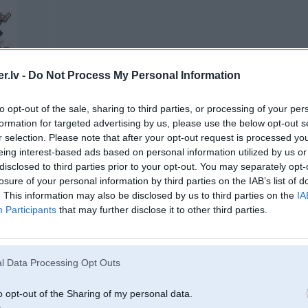
.lv -
Do Not Process My Personal Information
to opt-out of the sale, sharing to third parties, or processing of your per
āpstu blad
formation for targeted advertising by us, please use the below opt-out s
r selection. Please note that after your opt-out request is processed y
eing interest-based ads based on personal information utilized by us or
20. Nov 2016, 09:54
disclosed to third parties prior to your opt-out. You may separately opt-
losure of your personal information by third parties on the IAB’s list of
. This information may also be disclosed by us to third parties on the
IA
20 Nov 2016, 05:06:04
@spriditis
rakstīja:
4 525 TDS
Piektdienas trollis ibio
Participants
that may further disclose it to other third parties.
Jaa trololo.
l Data Processing Opt Outs
o opt-out of the Sharing of my personal data.
20. Nov 2016, 10:02