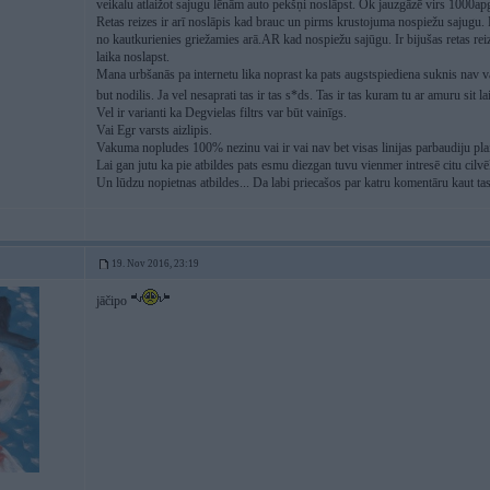
veikalu atlaižot sajugu lēnām auto pekšņi noslāpst. Ok jauzgāzē virs 1000ap
Retas reizes ir arī noslāpis kad brauc un pirms krustojuma nospiežu sajugu. 
no kautkurienies griežamies arā.AR kad nospiežu sajūgu. Ir bijušas retas re
laika noslapst.
Mana urbšanās pa internetu lika noprast ka pats augstspiediena suknis nav v
but nodilis. Ja vel nesaprati tas ir tas s*ds. Tas ir tas kuram tu ar amuru sit l
Vel ir varianti ka Degvielas filtrs var būt vainīgs.
Vai Egr varsts aizlipis.
Vakuma nopludes 100% nezinu vai ir vai nav bet visas linijas parbaudiju plai
Lai gan jutu ka pie atbildes pats esmu diezgan tuvu vienmer intresē citu cil
Un lūdzu nopietnas atbildes... Da labi priecašos par katru komentāru kaut ta
19. Nov 2016, 23:19
jāčipo