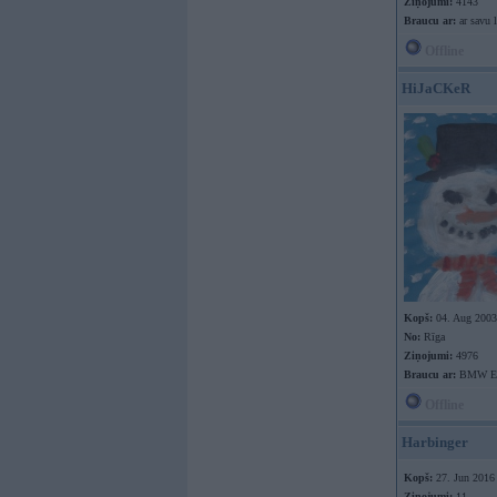
Ziņojumi:
4143
Braucu ar:
ar savu l
Offline
HiJaCKeR
Kopš:
04. Aug 2003
No:
Rīga
Ziņojumi:
4976
Braucu ar:
BMW E9
Offline
Harbinger
Kopš:
27. Jun 2016
Ziņojumi:
11