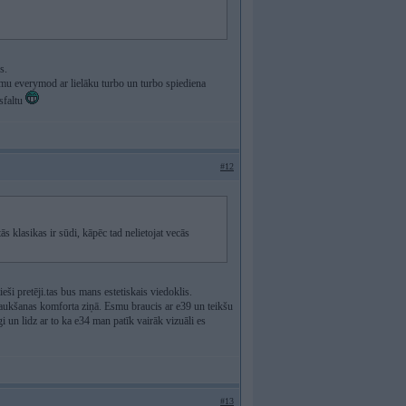
s.
mu everymod ar lielāku turbo un turbo spiediena
sfaltu
#12
tās klasikas ir sūdi, kāpēc tad nelietojat vecās
eši pretēji.tas bus mans estetiskais viedoklis.
braukšanas komforta ziņā. Esmu braucis ar e39 un teikšu
gi un lidz ar to ka e34 man patīk vairāk vizuāli es
#13