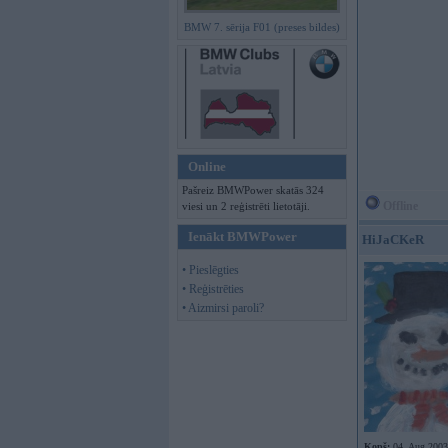
BMW 7. sērija F01 (preses bildes)
Online
Pašreiz BMWPower skatās 324
Offline
viesi un 2 reģistrēti lietotāji.
Ienākt BMWPower
HiJaCKeR
• Pieslēgties
• Reģistrēties
• Aizmirsi paroli?
Kopš:
04. Aug 2003