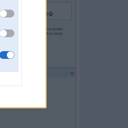
d pado ziņu. manējam problēmu nav
ume tāda. Apsveru drīzāk parsviest no jaunāka
jo vizuāli man e34 patīk viss vairāk no visiem
#9