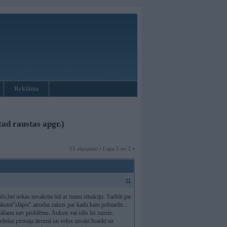
Reklāma
ad raustas apgr.)
15 ziņojumi • Lapa 1 no 1 •
#1
o,bet nekas nesakrita īsti ar manu situāciju. Varbūt pie
akstot"slāpst" atrodas raksts par kadu kam pohmelis...
āšanu nav problēmu. Auksts vai silts lec uzreiz.
ielieku pirmaja ātrumā un velos uzsakt braukt uz