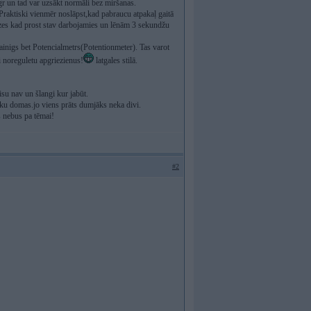
gr un tad var uzsākt normāli bez miršanas.
Praktiski vienmēr noslāpst,kad pabraucu atpakaļ gaitā
izes kad prost stav darbojamies un lēnām 3 sekundžu
ainigs bet Potencialmetrs(Potentionmeter). Tas varot
ai noreguletu apgriezienus!
latgales stilā.
su nav un šlangi kur jabūt.
vēku domas.jo viens prāts dumjāks neka divi.
s nebus pa tēmai!
#2