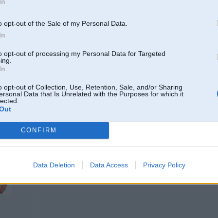
In
20 Nov 2016, 00:34:32
@higlander525
rakstīja:
4 525 TDS
o opt-out of the Sale of my Personal Data.
ja nu ir vēlme tikt pie 'jaunās' paaudzes 5. sērijas tds (e39 525tds), ta
In
Paldies par piedāvājumu bet man e39 vizuāli nepatīk.nesaku ka nesmuks. Ga
to opt-out of processing my Personal Data for Targeted
braucamā motoru sava zārkā iekšā kad jutīšu ka m51 mani vairs neapmierina 
ing.
bmw...nu labi jaunais F32 ar ir smuks.
In
[ Šo ziņu laboja Harbinger, 20 Nov 2016, 10:02:38 ]
o opt-out of Collection, Use, Retention, Sale, and/or Sharing
ersonal Data that Is Unrelated with the Purposes for which it
lected.
Out
20. Nov 2016, 10:03
CONFIRM
Nja,uz ielam reti var redzet baudamu e34
Data Deletion
Data Access
Privacy Policy