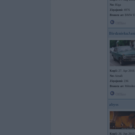
No:
Rīga
Ziņojumi:
4976
Braucu ar:
BMW E9
Offline
BirdzniekuJan
Kopš:
27. Apr 2016
No:
Ainaži
Ziņojumi:
236
Braucu ar:
Mēmāko 
Offline
abyss
Kopš:
26. Jun 2013