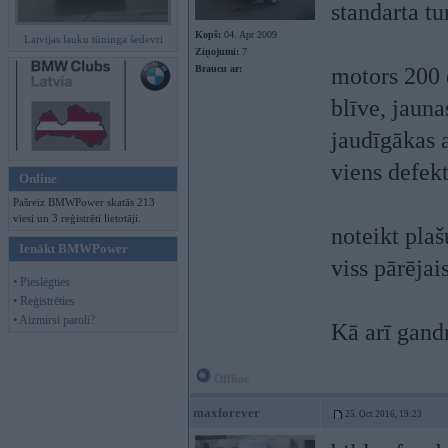
standarta tu
Kopš:
04. Apr 2009
Latvijas lauku tūninga šedevri
Ziņojumi:
7
Braucu ar:
motors 200 
blīve, jauna
jaudīgākas a
viens defekt
Online
Pašreiz BMWPower skatās 213
viesi un 3 reģistrēti lietotāji.
noteikt plaš
Ienākt BMWPower
viss pārējais
• Pieslēgties
• Reģistrēties
• Aizmirsi paroli?
Kā arī gand
Offline
maxforever
25. Oct 2016, 19:23