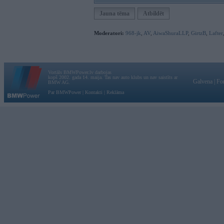
Jauna tēma
Atbildēt
Moderatori:
968-jk
,
AV
,
AiwaShuraLLP
,
GirtzB
,
Lafter
Vortāls BMWPower.lv darbojas
kopš 2002. gada 14. maija. Tas nav auto klubs un nav saistīts ar
Galvena
|
Fo
BMW AG.
Par BMWPower
|
Kontakti
|
Reklāma