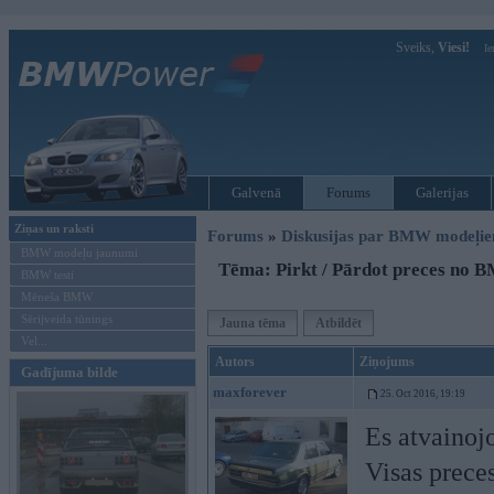
Sveiks,
Viesi!
Ie
Galvenā
Forums
Galerijas
Ziņas un raksti
Forums
»
Diskusijas par BMW modeļi
BMW modeļu jaunumi
Tēma: Pirkt / Pārdot preces no
BMW testi
Mēneša BMW
Sērijveida tūnings
Jauna tēma
Atbildēt
Vel...
Autors
Ziņojums
Gadījuma bilde
maxforever
25. Oct 2016, 19:19
Es atvainojo
Visas prece