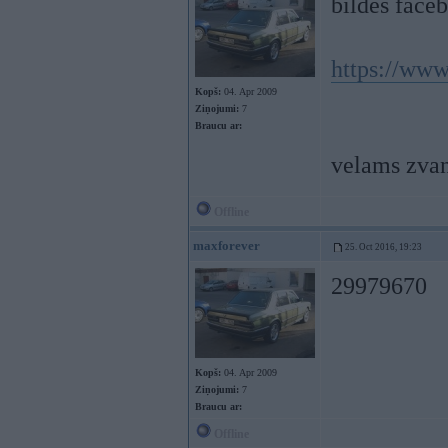
bildes face
https://ww
Kopš:
04. Apr 2009
Ziņojumi:
7
Braucu ar:
velams zvani
Offline
maxforever
25. Oct 2016, 19:23
29979670
Kopš:
04. Apr 2009
Ziņojumi:
7
Braucu ar:
Offline