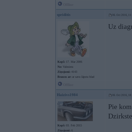
Offline
spriditis
06. Oct 2016, 11
Uz diagn
Kopš:
17. Mar 2006
No:
Valmiera
Ziņojumi:
4143
Braucu ar:
ar savu lāpstu blad
Offline
Haizivs1984
06. Oct 2016, 18
Pie komp
Dzirkste
Kopš:
03. Feb 2015
Ziņojumi:
6