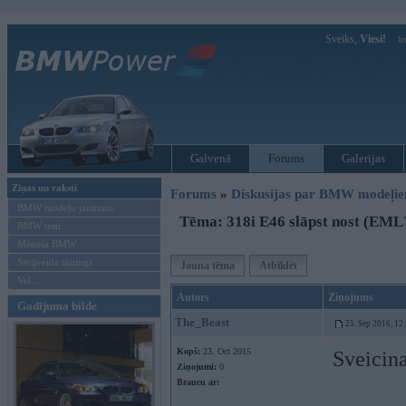
Sveiks,
Viesi!
Ie
Galvenā
Forums
Galerijas
Ziņas un raksti
Forums
»
Diskusijas par BMW modeļi
BMW modeļu jaunumi
Tēma: 318i E46 slāpst nost (EML
BMW testi
Mēneša BMW
Sērijveida tūnings
Jauna tēma
Atbildēt
Vel...
Autors
Ziņojums
Gadījuma bilde
The_Beast
25. Sep 2016, 12
Kopš:
23. Oct 2015
Sveicina
Ziņojumi:
0
Braucu ar: