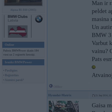
Man ir 
peldet a
Alpina B5 E60 (2005)
masina n
Un auti
BMW 31
Varbut k
Online
vainu? 
Pašreiz BMWPower skatās 184
viesi un 2 reģistrēti lietotāji.
Pats esm
Ienākt BMWPower
• Pieslēgties
Atvaino
• Reģistrēties
• Aizmirsi paroli?
Offline
Hyundai-Matrix
25. Sep 2016, 13
Gaisa m