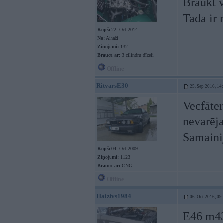
Braukt v
Tada ir 
Kopš:
22. Oct 2014
No:
Ainaži
Ziņojumi:
132
Braucu ar:
3 cilindru dīzeli
Offline
RitvarsE30
25. Sep 2016, 14
Vecfāter
nevarēja
Samainij
Kopš:
04. Oct 2009
Ziņojumi:
1123
Braucu ar:
CNG
Offline
Haizivs1984
06. Oct 2016, 09
E46 m43b