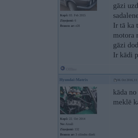
gāzi uzd
sadalene
Kopš:
03. Feb 2015
Ziņojumi:
6
Ir tā ka
Braucu ar:
e28
motora r
gāzi dod
Ir kādi
Offline
Hyundai-Matrix
06. Oct 2016, 11
kāda no
meklē k
Kopš:
22. Oct 2014
No:
Ainaži
Ziņojumi:
132
Braucu ar:
3 cilindru dīzeli