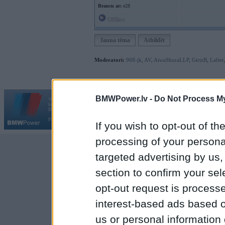
Braucu ar:
e28
Offline
Jauna tēma
Atbildēt
Moderatori:
968-jk
,
AV
,
AiwaShuraLLP
,
GirtzB
,
Lafter
BMWPower.lv -
Do Not Process My
Vortāls BMWPower.lv darbojas
kopš 2002. gada 14. maija. Tas nav auto klubs un nav saistīts ar
Galvena
|
Fo
BMW AG.
Par BMWPower
|
Kontakti
|
Reklāma
If you wish to opt-out of the
processing of your personal
targeted advertising by us
section to confirm your sel
opt-out request is proces
interest-based ads based o
us or personal information d