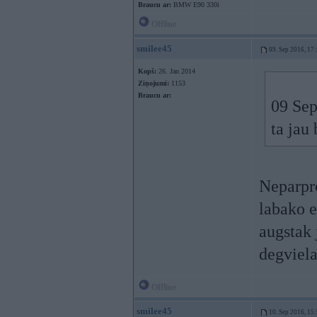
Braucu ar:
BMW E90 330i
Offline
smilee45
09. Sep 2016, 17
Kopš:
26. Jan 2014
Ziņojumi:
1153
Braucu ar:
09 Sep
ta jau 
Neparpro
labako e
augstak 
degviel
Offline
smilee45
10. Sep 2016, 15