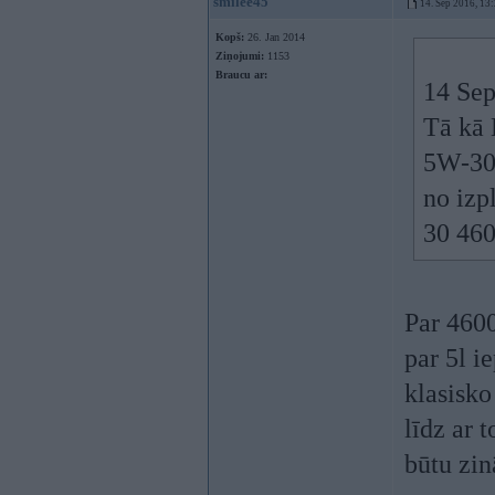
smilee45
14. Sep 2016, 13
Kopš:
26. Jan 2014
Ziņojumi:
1153
Braucu ar:
14 Sep
Tā kā 
5W-30 
no izp
30 460
Par 4600
par 5l i
klasisko
līdz ar 
būtu zin