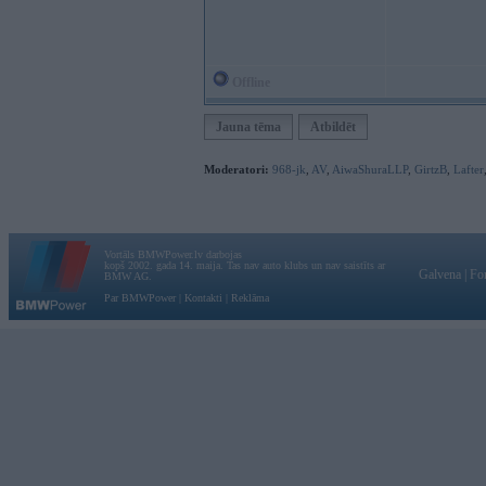
Offline
Jauna tēma
Atbildēt
Moderatori:
968-jk
,
AV
,
AiwaShuraLLP
,
GirtzB
,
Lafter
Vortāls BMWPower.lv darbojas
kopš 2002. gada 14. maija. Tas nav auto klubs un nav saistīts ar
Galvena
|
Fo
BMW AG.
Par BMWPower
|
Kontakti
|
Reklāma