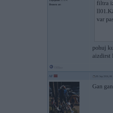
Ziņojumi:
17374
filtra 
Braucu ar:
ll01.K
var pas
pohuj ku
aizdirst
Offline
AF
09. Sep 2016, 00
Gan gan.