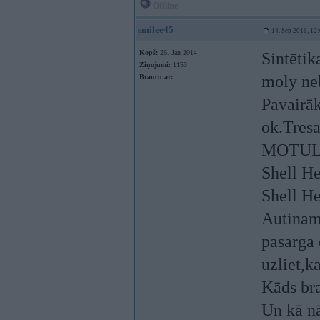
Offline
smilee45
14. Sep 2016, 12
Kopš:
26. Jan 2014
Sintētik
Ziņojumi:
1153
moly neb
Braucu ar:
Pavairāk
ok.Tresa
MOTUL 
Shell He
Shell He
Autinam 
pasarga 
uzliet,k
Kāds br
Un kā nā