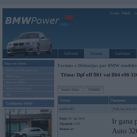
Sveiks,
Viesi!
Ie
Galvenā
Forums
Galerijas
Ziņas un raksti
Forums
»
Diskusijas par BMW modeļi
BMW modeļu jaunumi
Tēma: Dpf off ll01 vai ll04 e90 3
BMW testi
Mēneša BMW
Sērijveida tūnings
Jauna tēma
Atbildēt
Vel...
Autors
Ziņojums
Gadījuma bilde
smilee45
08. Sep 2016, 22
Kopš:
26. Jan 2014
Ir gana 
Ziņojumi:
1153
Auto 320
Braucu ar: