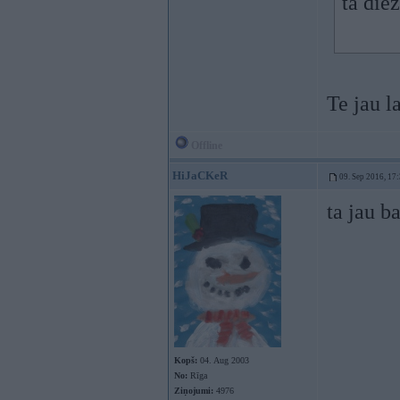
tā die
Te jau l
Offline
HiJaCKeR
09. Sep 2016, 17
ta jau b
Kopš:
04. Aug 2003
No:
Rīga
Ziņojumi:
4976