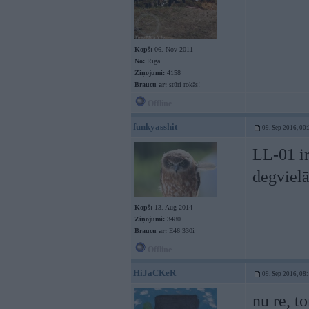
Kopš:
06. Nov 2011
No:
Rīga
Ziņojumi:
4158
Braucu ar:
stūri rokās!
Offline
funkyasshit
09. Sep 2016, 00
LL-01 ir
degvielā
Kopš:
13. Aug 2014
Ziņojumi:
3480
Braucu ar:
E46 330i
Offline
HiJaCKeR
09. Sep 2016, 08
nu re, t