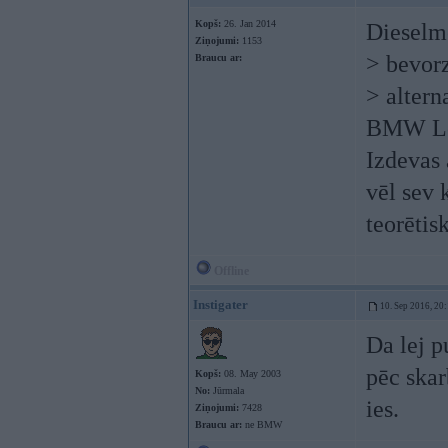
Kopš:
26. Jan 2014
Dieselm
Ziņojumi:
1153
> bevor
Braucu ar:
> alter
BMW Lo
Izdevas 
vēl sev 
teorētis
Offline
Instigater
10. Sep 2016, 20
Da lej p
pēc skar
Kopš:
08. May 2003
No:
Jūrmala
ies.
Ziņojumi:
7428
Braucu ar:
ne BMW