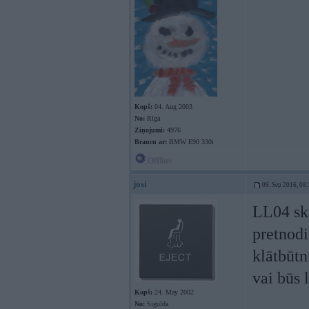
Kopš:
04. Aug 2003
No:
Rīga
Ziņojumi:
4976
Braucu ar:
BMW E90 330i
Offline
josi
09. Sep 2016, 08
LL04 ska
pretnodi
klātbūtn
vai būs
Kopš:
24. May 2002
No:
Sigulda