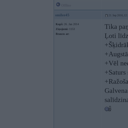
Offline
smilee45
21. Sep 2016, 12
Kopš:
26. Jan 2014
Tika pa
Ziņojumi:
1153
Ļoti līd
Braucu ar:
+Šķidrāk
+Augstā
+Vēl ne
+Saturs 
+Ražoša
Galvenai
salīdzin