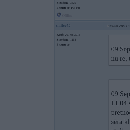
Ziņojumi:
3320
Braucu ar:
Puf-puf
Offline
smilee45
09. Sep 2016, 17
Kopš:
26. Jan 2014
Ziņojumi:
1153
Braucu ar:
09 Sep
nu re,
09 Sep
LL04 s
pretno
sēra k