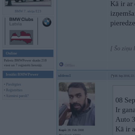
Kā ir ar
BMW 7. sērija E23
izņemšan
pieredze
[ Šo ziņu
Online
Pašreiz BMWPower skatās 218
viesi un 7 reģistrēti lietotāji.
Offline
Ienākt BMWPower
uldens1
08. Sep 2016, 22
• Pieslēgties
• Reģistrēties
• Aizmirsi paroli?
08 Sep
Ir gana
Auto 3
Kā ir 
Kopš:
28. Feb 2008