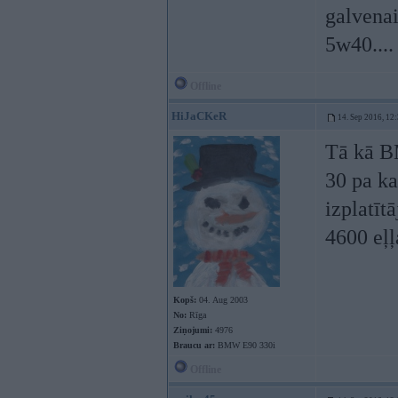
galvenai
5w40....
Offline
HiJaCKeR
14. Sep 2016, 12
Tā kā B
30 pa k
izplatīt
4600 eļļ
Kopš:
04. Aug 2003
No:
Rīga
Ziņojumi:
4976
Braucu ar:
BMW E90 330i
Offline