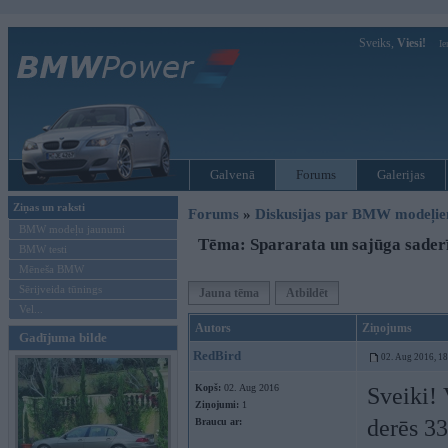
Sveiks,
Viesi!
Ie
Galvenā
Forums
Galerijas
Ziņas un raksti
Forums
»
Diskusijas par BMW modeļi
BMW modeļu jaunumi
Tēma: Spararata un sajūga sader
BMW testi
Mēneša BMW
Sērijveida tūnings
Jauna tēma
Atbildēt
Vel...
Autors
Ziņojums
Gadījuma bilde
RedBird
02. Aug 2016, 1
Kopš:
02. Aug 2016
Sveiki! 
Ziņojumi:
1
derēs 33
Braucu ar: