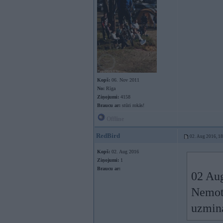
Kopš:
06. Nov 2011
No:
Rīga
Ziņojumi:
4158
Braucu ar:
stūri rokās!
Offline
RedBird
02. Aug 2016, 1
Kopš:
02. Aug 2016
Ziņojumi:
1
Braucu ar:
02 Au
Nemot 
uzmina