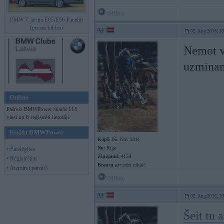
Offline
BMW 7. sērija E65/E66 Facelift
(preses bildes)
AF
02. Aug 2016, 1
Nemot vē
uzminam
Online
Pašreiz BMWPower skatās 115
viesi un 8 reģistrēti lietotāji.
Ienākt BMWPower
Kopš:
06. Nov 2011
No:
Rīga
• Pieslēgties
Ziņojumi:
4158
• Reģistrēties
Braucu ar:
stūri rokās!
• Aizmirsi paroli?
Offline
AF
02. Aug 2016, 1
Šeit tu 