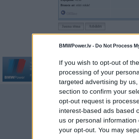
Braucu ar:
stūri rokās!
Offline
Jauna tēma
Atbildēt
Moderatori:
968-jk
,
AV
,
AiwaShuraLLP
,
GirtzB
,
Lafter
BMWPower.lv -
Do Not Process My
If you wish to opt-out of the
Vortāls BMWPower.lv darbojas
kopš 2002. gada 14. maija. Tas nav auto klubs un nav saistīts ar
Galvena
|
Fo
BMW AG.
processing of your personal
Par BMWPower
|
Kontakti
|
Reklāma
targeted advertising by us
section to confirm your sel
opt-out request is proces
interest-based ads based o
us or personal information d
your opt-out. You may separ