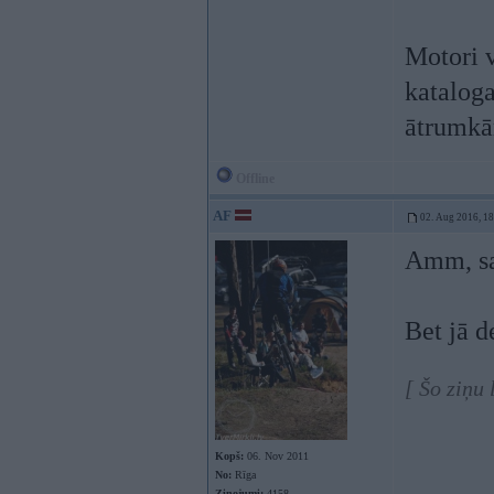
Motori 
kataloga
ātrumkā
Offline
AF
02. Aug 2016, 1
Amm, s
Bet jā d
[ Šo ziņu
Kopš:
06. Nov 2011
No:
Rīga
Ziņojumi:
4158