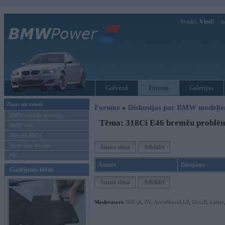
Sveiks,
Viesi!
Ie
Galvenā
Forums
Galerijas
Ziņas un raksti
Forums
»
Diskusijas par BMW modeļi
BMW modeļu jaunumi
Tēma: 318Ci E46 bremžu problē
BMW testi
Mēneša BMW
Sērijveida tūnings
Jauna tēma
Atbildēt
Vel...
Autors
Ziņojums
Gadījuma bilde
Jauna tēma
Atbildēt
Moderatori:
968-jk
,
AV
,
AiwaShuraLLP
,
GirtzB
,
Lafter