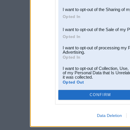
also be disclosed by us to 
I want to opt-out of the Sharing of 
Downstream Participants
th
Opted In
third parties.
I want to opt-out of the Sale of my 
Opted In
I want to opt-out of processing my 
Advertising.
Opted In
I want to opt-out of Collection, Use
of my Personal Data that Is Unrelat
it was collected.
Opted Out
CONFIRM
Data Deletion