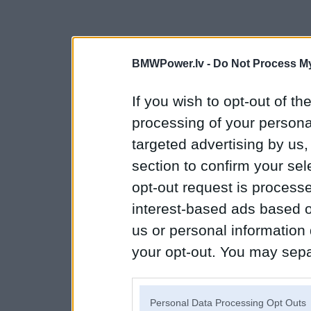
BMWPower.lv -
Do Not Process My
If you wish to opt-out of the
processing of your personal
targeted advertising by us
section to confirm your sel
opt-out request is proces
interest-based ads based o
us or personal information d
your opt-out. You may separ
disclosure of your personal
IAB’s list of downstream pa
Personal Data Processing Opt Outs