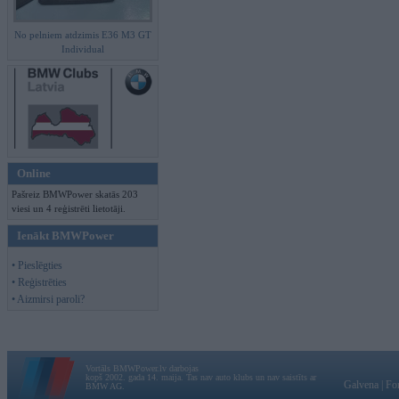
No pelniem atdzimis E36 M3 GT
Individual
Online
Pašreiz BMWPower skatās 203
viesi un 4 reģistrēti lietotāji.
Ienākt BMWPower
• Pieslēgties
• Reģistrēties
• Aizmirsi paroli?
Vortāls BMWPower.lv darbojas
kopš 2002. gada 14. maija. Tas nav auto klubs un nav saistīts ar
Galvena
|
Fo
BMW AG.