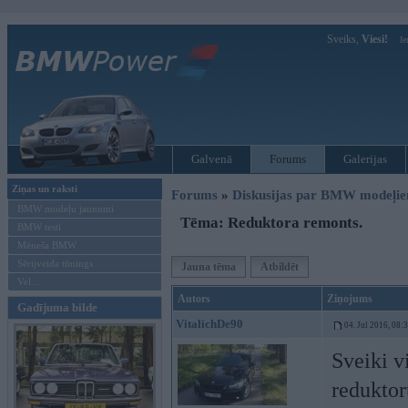
Sveiks,
Viesi!
Ie
Galvenā
Forums
Galerijas
Ziņas un raksti
Forums
»
Diskusijas par BMW modeļi
BMW modeļu jaunumi
Tēma: Reduktora remonts.
BMW testi
Mēneša BMW
Sērijveida tūnings
Jauna tēma
Atbildēt
Vel...
Autors
Ziņojums
Gadījuma bilde
VitalichDe90
04. Jul 2016, 08:
Sveiki v
redukto