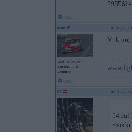
2985614
Offline
6500
04. Jul 2016, 09:
Vnk nopir
----------
Kopš:
19. Feb 2007
www.hgk
Ziņojumi:
15715
Braucu ar:
Offline
AF
04. Jul 2016, 09:
04 Jul
Sveiki