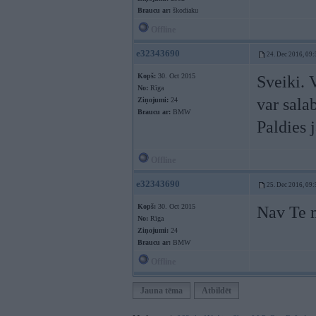
Braucu ar:
škodiaku
Offline
e32343690
24. Dec 2016, 09:
Kopš:
30. Oct 2015
Sveiki. 
No:
Rīga
var sala
Ziņojumi:
24
Braucu ar:
BMW
Paldies j
Offline
e32343690
25. Dec 2016, 09:
Kopš:
30. Oct 2015
Nav Te 
No:
Rīga
Ziņojumi:
24
Braucu ar:
BMW
Offline
Jauna tēma
Atbildēt