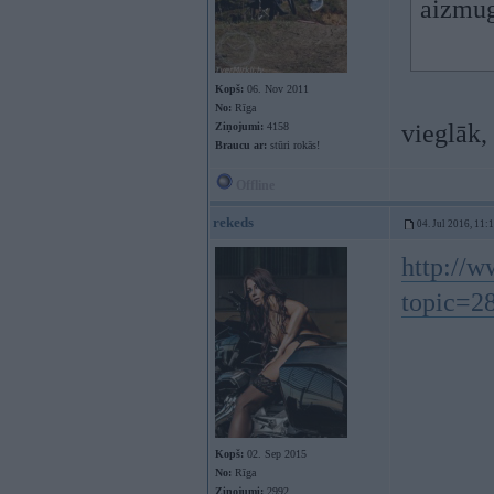
aizmug
Kopš:
06. Nov 2011
No:
Rīga
vieglāk, 
Ziņojumi:
4158
Braucu ar:
stūri rokās!
Offline
rekeds
04. Jul 2016, 11:
http://
topic=2
Kopš:
02. Sep 2015
No:
Rīga
Ziņojumi:
2992