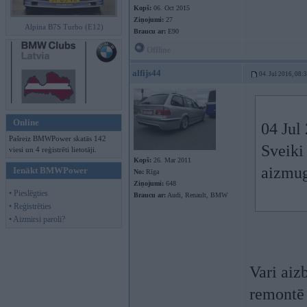
Kopš:
06. Oct 2015
Ziņojumi:
27
Alpina B7S Turbo (E12)
Braucu ar:
E90
Offline
alfijs44
04. Jul 2016, 08:
Online
04 Jul
Pašreiz BMWPower skatās 142
Sveiki
viesi un 4 reģistrēti lietotāji.
Kopš:
26. Mar 2011
aizmug
Ienākt BMWPower
No:
Rīga
Ziņojumi:
648
• Pieslēgties
Braucu ar:
Audi, Renault, BMW
• Reģistrēties
• Aizmirsi paroli?
Vari aiz
remontē 