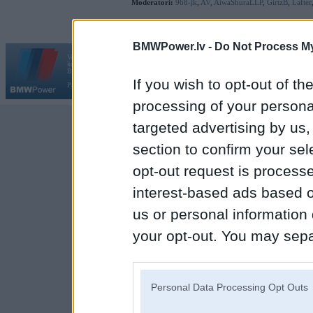
Moderatori:
968-jk
,
AV
,
AiwaShuraLLP
,
GirtzB
,
Lafter
BMWPower.lv -
Do Not Process My
Vortāls BMWPower.lv darbojas
kopš 2002. gada 14. maija. Tas nav auto klubs un nav saistīts ar
Galvena
|
Fo
BMW AG.
If you wish to opt-out of the
Par BMWPower
|
Kontakti
|
Reklāma
processing of your personal
targeted advertising by us
section to confirm your sel
opt-out request is proces
interest-based ads based o
us or personal information d
your opt-out. You may separ
disclosure of your personal
IAB’s list of downstream pa
Personal Data Processing Opt Outs
also be disclosed by us to 