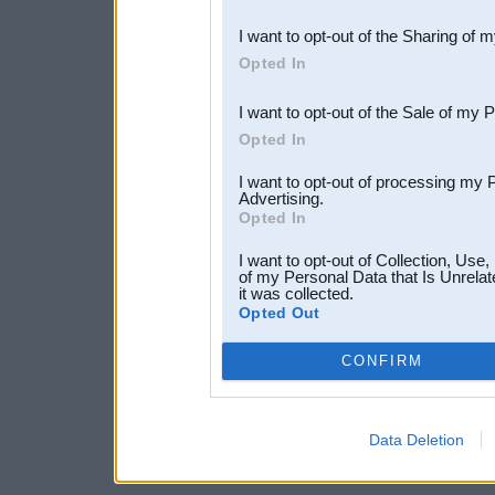
also be disclosed by us to 
I want to opt-out of the Sharing of 
Downstream Participants
th
Opted In
third parties.
I want to opt-out of the Sale of my 
Opted In
I want to opt-out of processing my 
Advertising.
Opted In
I want to opt-out of Collection, Use
of my Personal Data that Is Unrelat
it was collected.
Opted Out
CONFIRM
Data Deletion