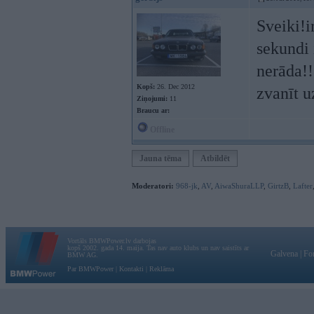
Sveiki!i
sekundi 
nerāda!!
Kopš:
26. Dec 2012
zvanīt u
Ziņojumi:
11
Braucu ar:
Offline
Jauna tēma
Atbildēt
Moderatori:
968-jk
,
AV
,
AiwaShuraLLP
,
GirtzB
,
Lafter
Vortāls BMWPower.lv darbojas
kopš 2002. gada 14. maija. Tas nav auto klubs un nav saistīts ar
Galvena
|
Fo
BMW AG.
Par BMWPower
|
Kontakti
|
Reklāma