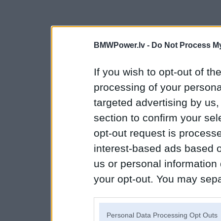
BMWPower.lv -
Do Not Process My
If you wish to opt-out of the
processing of your personal
targeted advertising by us
section to confirm your sel
opt-out request is proces
interest-based ads based o
us or personal information d
your opt-out. You may separ
disclosure of your personal
IAB’s list of downstream pa
Personal Data Processing Opt Outs