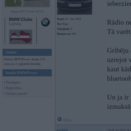
ieberzi
Alpina B7S Turbo (E12)
Kopš:
07. Jun 2016
Rādio ne
No:
Rīga
Ziņojumi:
0
Tā varēt
Braucu ar:
E91
Gribēju 
Online
uzrejot 
Pašreiz BMWPower skatās 131
viesi un 2 reģistrēti lietotāji.
kaut kād
Ienākt BMWPower
bluetooh
• Pieslēgties
• Reģistrēties
• Aizmirsi paroli?
Un ja ir
izmaksā
Offline
gerbijs
28. Jul 2016, 18: