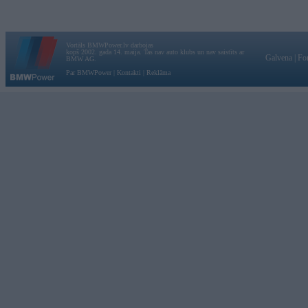
Vortāls BMWPower.lv darbojas
kopš 2002. gada 14. maija. Tas nav auto klubs un nav saistīts ar
Galvena
|
Fo
BMW AG.
Par BMWPower
|
Kontakti
|
Reklāma