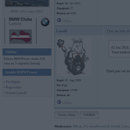
Kopš:
06. Oct 2015
Ziņojumi:
27
BMW 135i coupe (E82)
Braucu ar:
E90
Offline
Laoshi
02. Jun 2016, 18
02 Jun 2016,
Online
Varat ieteikt
Pašreiz BMWPower skatās 234
viesi un 5 reģistrēti lietotāji.
Pļavā pats var no
Ienākt BMWPower
Kopš:
01. Aug 2009
• Pieslēgties
No:
Rīga
• Reģistrēties
Ziņojumi:
17948
• Aizmirsi paroli?
Braucu ar:
Offline
Jauna tēma
Atbildēt
Moderatori:
968-jk
,
AV
,
AiwaShuraLLP
,
GirtzB
,
Lafter