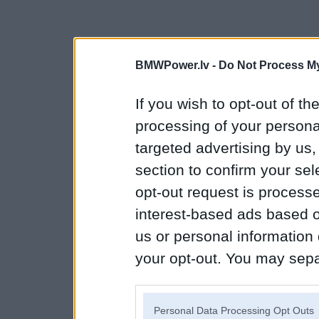
BMWPower.lv -
Do Not Process My
If you wish to opt-out of the
processing of your personal
targeted advertising by us
section to confirm your sel
opt-out request is proces
interest-based ads based o
us or personal information d
your opt-out. You may separ
disclosure of your personal
IAB’s list of downstream pa
Personal Data Processing Opt Outs