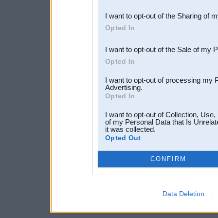
also be disclosed by us to 
I want to opt-out of the Sharing of 
Downstream Participants
th
Opted In
third parties.
I want to opt-out of the Sale of my 
Opted In
I want to opt-out of processing my 
Advertising.
Opted In
I want to opt-out of Collection, Use
of my Personal Data that Is Unrelat
it was collected.
Opted Out
CONFIRM
Data Deletion