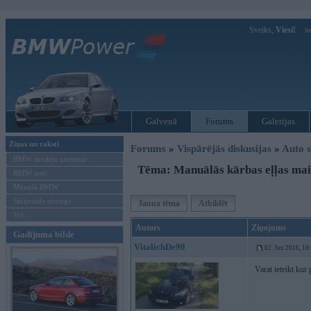
Sveiks,
Viesi!
Ie
Galvenā
Forums
Galerijas
Ziņas un raksti
Forums
»
Vispārējās diskusijas
»
Auto s
BMW modeļu jaunumi
Tēma: Manuālās kārbas eļļas mai
BMW testi
Mēneša BMW
Sērijveida tūnings
Jauna tēma
Atbildēt
Vel...
Autors
Ziņojums
Gadījuma bilde
VitalichDe90
02. Jun 2016, 18
Varat ieteikt kur