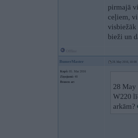
pirmajā v
ceļiem, vi
visbiežāk
bieži un d
Offline
BumerMaster
28. May 2016, 18:08
Kopš:
05. Mar 2016
Ziņojumi:
48
Braucu ar:
28 May 
W220 lī
arkām?