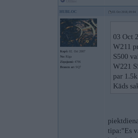
Offline
HUBLOC
03. Oct 2018, 09:04
03 Oct 
W211 pr
Kopš:
02. Oct 2007
S500 va
No:
Rīga
Ziņojumi:
4796
W221 S5
Braucu ar:
SQ7
par 1.5k
Kāds sak
piektdiena
tipa:"Es v