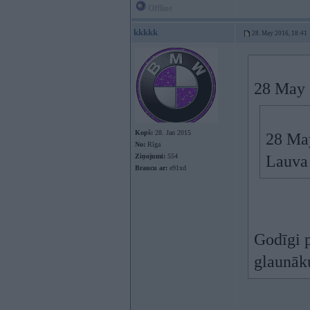
Offline
kkkkk
28. May 2016, 18:41
28 May 
Kopš:
28. Jan 2015
28 Ma
No:
Rīga
Ziņojumi:
554
Lauva 
Braucu ar:
e91xd
Godīgi 
glaunāku