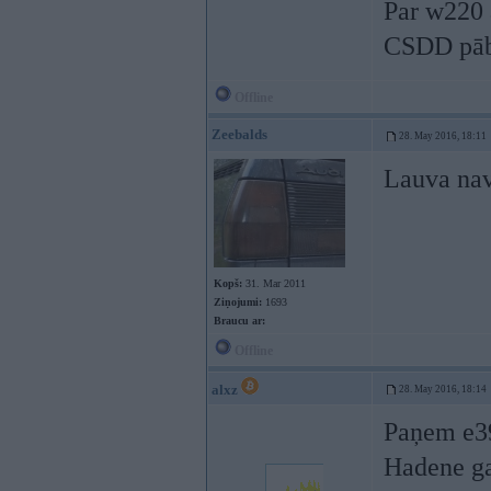
Par w220 
CSDD pāba
Offline
Zeebalds
28. May 2016, 18:11
Lauva nav 
Kopš:
31. Mar 2011
Ziņojumi:
1693
Braucu ar:
Offline
alxz
28. May 2016, 18:14
Paņem e39
Hadene ga