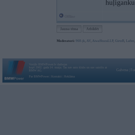
huļiganku 
Offline
Jauna tēma
Atbildēt
Moderatori:
968-jk
,
AV
,
AiwaShuraLLP
,
GirtzB
,
Lafter
Vortāls BMWPower.lv darbojas
kopš 2002. gada 14. maija. Tas nav auto klubs un nav saistīts ar
Galvena
|
Fo
BMW AG.
Par BMWPower
|
Kontakti
|
Reklāma