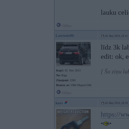
lauku cel
Offline
Latvietis96
28. May 2016, 18:41
līdz 3k la
edit: ok, 
[ Šo ziņu l
Kopš:
10. Nov 2013
No:
Rīga
Ziņojumi:
1260
Braucu ar:
538d Msport/540i
Offline
kars
28. May 2016, 18:59
https://w