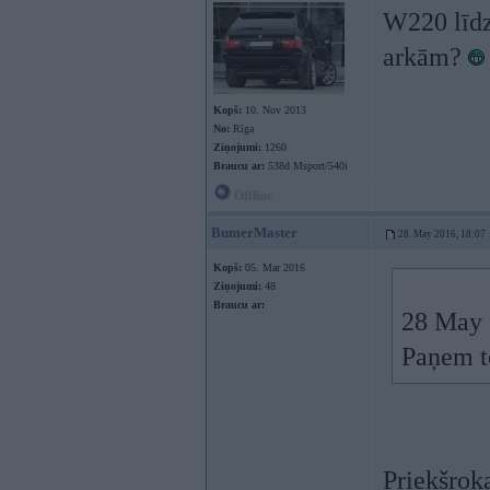
W220 līdz
arkām?
Kopš:
10. Nov 2013
No:
Rīga
Ziņojumi:
1260
Braucu ar:
538d Msport/540i
Offline
BumerMaster
28. May 2016, 18:07
Kopš:
05. Mar 2016
Ziņojumi:
48
Braucu ar:
28 May 
Paņem t
Priekšrok