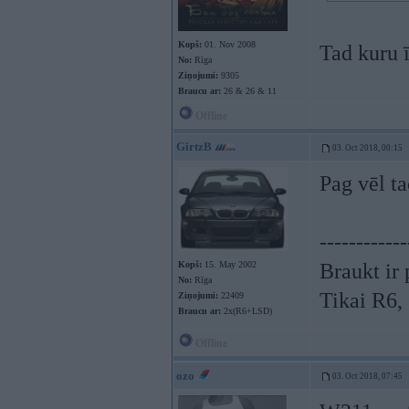
Kopš:
01. Nov 2008
Tad kuru ī
No:
Rīga
Ziņojumi:
9305
Braucu ar:
26 & 26 & 11
Offline
GirtzB
03. Oct 2018, 00:15
Pag vēl ta
------------
Kopš:
15. May 2002
Braukt ir 
No:
Rīga
Tikai R6
Ziņojumi:
22409
Braucu ar:
2x(R6+LSD)
Offline
ozo
03. Oct 2018, 07:45