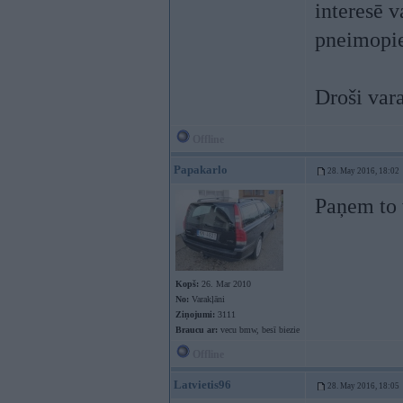
interesē v
pneimopi
Droši vara
Offline
Papakarlo
28. May 2016, 18:02
Paņem to 
Kopš:
26. Mar 2010
No:
Varakļāni
Ziņojumi:
3111
Braucu ar:
vecu bmw, besī biezie
Offline
Latvietis96
28. May 2016, 18:05