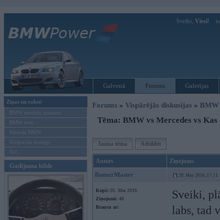
Sveiks,
Viesi!
Ie
Galvenā
Forums
Galerijas
Ziņas un raksti
Forums
»
Vispārējās diskusijas
»
BMW G
BMW modeļu jaunumi
Tēma: BMW vs Mercedes vs Kas c
BMW testi
Mēneša BMW
Sērijveida tūnings
Jauna tēma
Atbildēt
Vel...
Autors
Ziņojums
Gadījuma bilde
BumerMaster
28. May 2016, 17:11
Kopš:
05. Mar 2016
Sveiki, pl
Ziņojumi:
48
labs, tad 
Braucu ar: