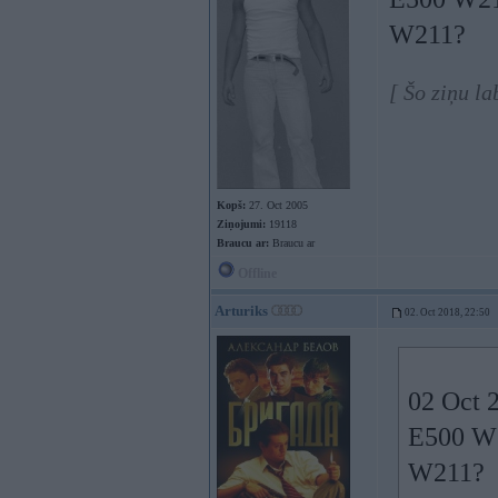
W211?
[ Šo ziņu l
Kopš:
27. Oct 2005
Ziņojumi:
19118
Braucu ar:
Braucu ar
Offline
Arturiks
02. Oct 2018, 22:50
02 Oct 
E500 W21
W211?