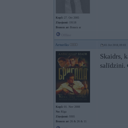
Kopš:
27. Oct 2005
Ziņojumi:
19118
Braucu ar:
Braucu ar
Offline
Arturiks
03. Oct 2018, 09:03
Skaidrs, k
salīdzini.
Kopš:
01. Nov 2008
No:
Rīga
Ziņojumi:
9305
Braucu ar:
26 & 26 & 11