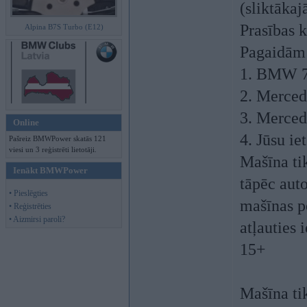
(sliktākaj
Prasības k
Alpina B7S Turbo (E12)
Pagaidām i
1. BMW 7.
2. Merced
3. Merced
Online
4. Jūsu ie
Pašreiz BMWPower skatās 121
viesi un 3 reģistrēti lietotāji.
Mašīna ti
Ienākt BMWPower
tāpēc auto
• Pieslēgties
mašīnas p
• Reģistrēties
• Aizmirsi paroli?
atļauties 
15+
Mašīna ti