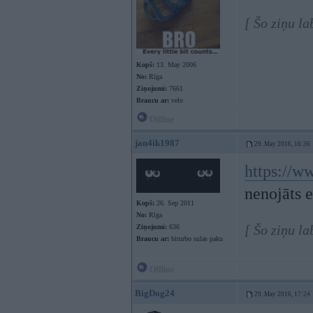
[ Šo ziņu l
Kopš:
13. May 2006
No:
Rīga
Ziņojumi:
7661
Braucu ar:
velo
Offline
jan4ik1987
29. May 2016, 16:36
https://w
nenojāts 
Kopš:
26. Sep 2011
No:
Rīga
[ Šo ziņu l
Ziņojumi:
636
Braucu ar:
biturbo sulas paku
Offline
BigDog24
29. May 2016, 17:24