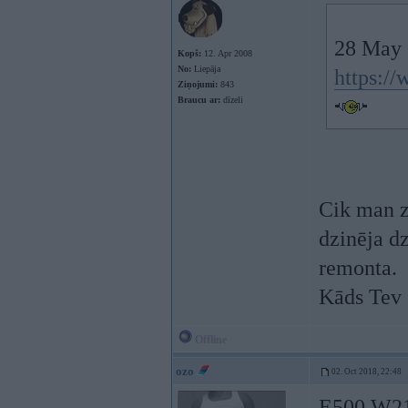
28 May 
Kopš:
12. Apr 2008
No:
Liepāja
https:/
Ziņojumi:
843
Braucu ar:
dīzeli
Cik man z
dzinēja d
remonta.
Kāds Tev
Offline
ozo
02. Oct 2018, 22:48
E500 W211 