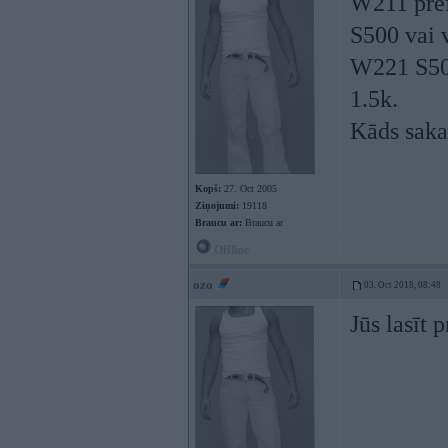
W211 pref
S500 vai 
W221 S500
1.5k.
Kāds saka
Kopš:
27. Oct 2005
Ziņojumi:
19118
Braucu ar:
Braucu ar
Offline
ozo
03. Oct 2018, 08:48
Jūs lasīt 