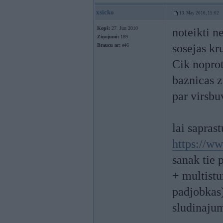
xsicko
13. May 2016, 15:02
Kopš:
27. Jun 2010
noteikti n
Ziņojumi:
189
sosejas kr
Braucu ar:
e46
Cik noprot
baznicas z
par virsbu
lai sapras
https://ww
sanak tie 
+ multistu
padjobkas)
sludinajum