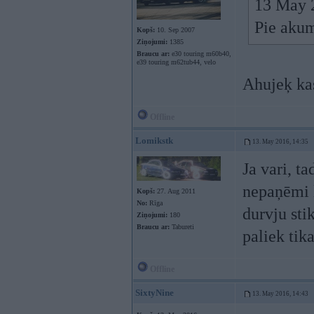
13 May 
Pie akum
Kopš:
10. Sep 2007
Ziņojumi:
1385
Braucu ar:
e30 touring m60b40,
e39 touring m62tub44, velo
Ahujeķ ka
Offline
Lomikstk
13. May 2016, 14:35
Ja vari, t
nepaņēmi l
Kopš:
27. Aug 2011
No:
Rīga
durvju stik
Ziņojumi:
180
Braucu ar:
Tabureti
paliek tik
Offline
SixtyNine
13. May 2016, 14:43