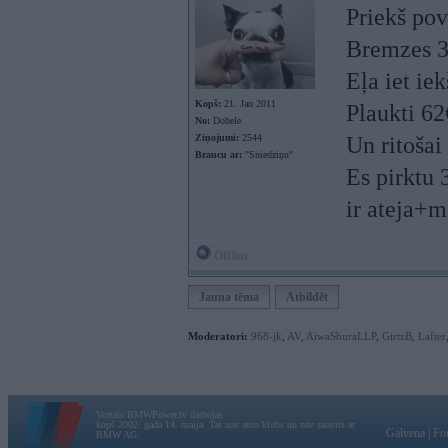
Priekš pov
Bremzes 3.
Eļa iet ie
Kopš:
21. Jan 2011
Plaukti 6
No:
Dobele
Ziņojumi:
2544
Un ritošai
Braucu ar:
"Sniedziņu"
Es pirktu 
ir ateja+m
Offline
Jauna tēma
Atbildēt
Moderatori:
968-jk
,
AV
,
AiwaShuraLLP
,
GirtzB
,
Lafter
Vortāls BMWPower.lv darbojas
kopš 2002. gada 14. maija. Tas nav auto klubs un nav saistīts ar
Galvena
|
Fo
BMW AG.