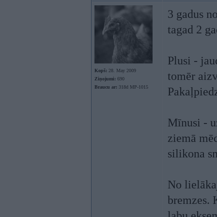
3 gadus n
tagad 2 ga
Plusi - ja
Kopš:
28. May 2009
tomēr aizv
Ziņojumi:
690
Braucu ar:
318d MP-1015
Pakaļpied
Mīnusi - u
ziemā mēdz
silikona s
No lielāka
bremzes. 
labu ekse