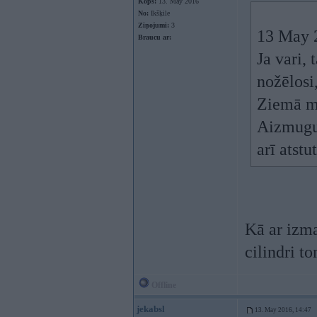
Kopš:
13. May 2016
No:
Ikšķile
Ziņojumi:
3
13 May 
Braucu ar:
Ja vari, 
nožēlosi
Ziemā mēd
Aizmugur
arī atstu
Kā ar izma
cilindri to
Offline
jekabsl
13. May 2016, 14:47