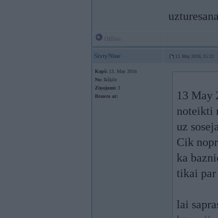
uzturesana
Offline
SixtyNine
13. May 2016, 15:22
Kopš:
13. May 2016
No:
Ikšķile
Ziņojumi:
3
13 May 
Braucu ar:
noteikti 
uz sosej
Cik nopr
ka bazni
tikai par
lai sapr