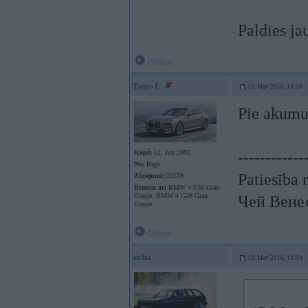
Paldies ja
Offline
Tune-L
13. May 2016, 14:30
Pie akumul
Kopš:
12. Jun 2002
------------
No:
Rīga
Patiesība 
Ziņojumi:
20578
Braucu ar:
BMW 4 F36 Gran
Coupe, BMW 4 G26 Gran
Чей Вене
Coupe
Offline
acha
13. May 2016, 14:34