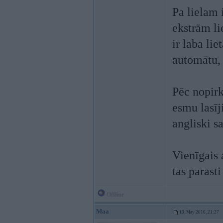
Pa lielam 
ekstrām li
ir laba lie
automātu, 
Pēc nopirk
esmu lasīj
angliski s
Vienīgais 
tas parast
Offline
Maa
13. May 2016, 21:27