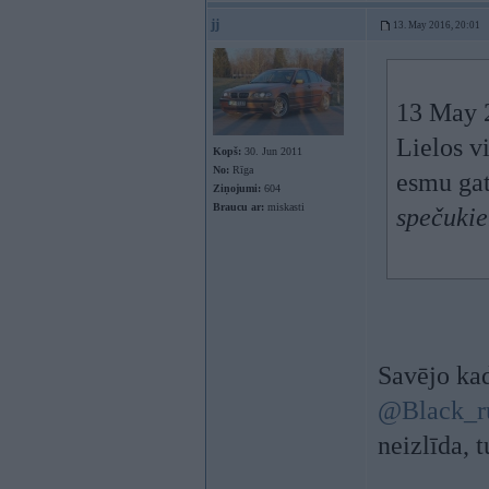
jj
13. May 2016, 20:01
13 May 
Lielos v
Kopš:
30. Jun 2011
No:
Rīga
esmu gat
Ziņojumi:
604
Braucu ar:
miskasti
spečuki
Savējo kad
@Black_r
neizlīda, 