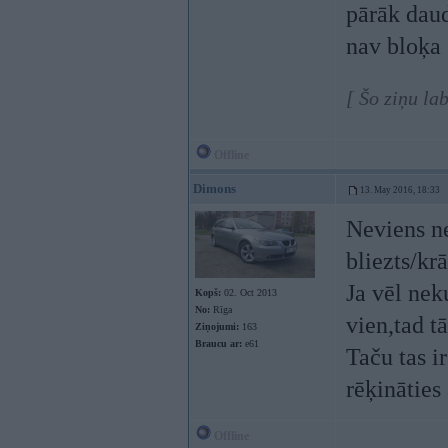
pārāk daud
nav bloķa (
[ Šo ziņu la
Offline
Dimons
13. May 2016, 18:33
Neviens ne
bliezts/krā
Ja vēl neku
Kopš:
02. Oct 2013
No:
Rīga
vien,tad t
Ziņojumi:
163
Braucu ar:
e61
Taču tas 
rēķināties
Offline