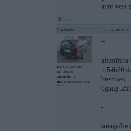
auto vest 
Offline
Papakarlo
13. May 2016, 15:28
+
alumīnija 
Kopš:
26. Mar 2010
m54b30 dz
No:
Varakļāni
Ziņojumi:
3111
bremzes
Braucu ar:
vecu bmw, besī
biezie
6gang kār
-
smags/liel