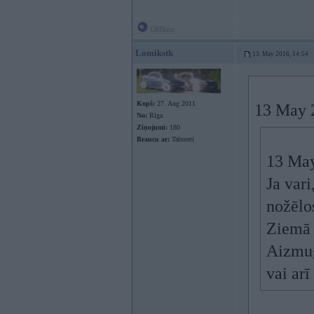
Offline
Lomikstk
13. May 2016, 14:54
Kopš:
27. Aug 2011
13 May 
No:
Rīga
Ziņojumi:
180
Braucu ar:
Tabureti
13 May
Ja vari
nožēlos
Ziemā m
Aizmugu
vai arī