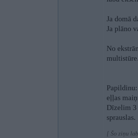
Ja domā d
Ja plāno v
No ekstrām
multistūre
Papildinu: 
eļļas maiņ
Dīzelim 3 
sprauslas.
[ Šo ziņu la