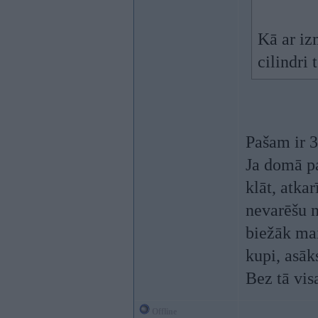
Kā ar iz
cilindri 
Pašam ir 3
Ja domā pa
klāt, atka
nevarēšu n
biežāk mai
kupi, asā
Bez tā vis
Offline