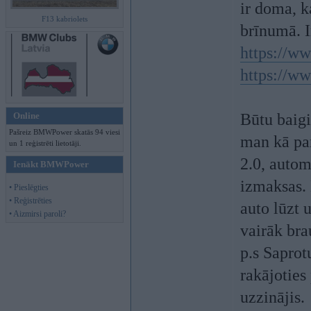
ir doma, k
F13 kabriolets
brīnumā. Ir
https://ww
https://ww
Online
Būtu baigi
Pašreiz BMWPower skatās 94 viesi
man kā par
un 1 reģistrēti lietotāji.
2.0, autom
Ienākt BMWPower
izmaksas.
• Pieslēgties
• Reģistrēties
auto lūzt 
• Aizmirsi paroli?
vairāk bra
p.s Saprotu
rakājoties
uzzinājis.