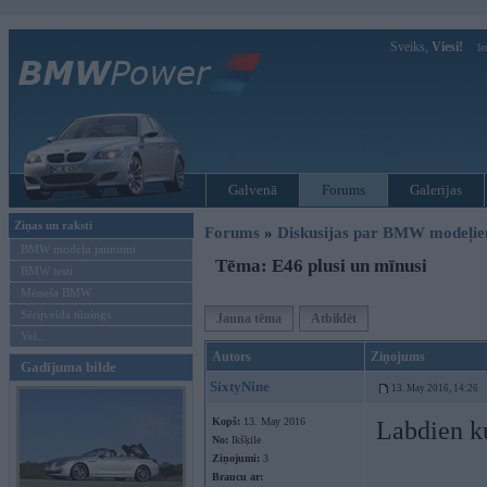
Sveiks,
Viesi!
Ie
Galvenā
Forums
Galerijas
Ziņas un raksti
Forums
»
Diskusijas par BMW modeļi
BMW modeļu jaunumi
Tēma: E46 plusi un mīnusi
BMW testi
Mēneša BMW
Sērijveida tūnings
Jauna tēma
Atbildēt
Vel...
Autors
Ziņojums
Gadījuma bilde
SixtyNine
13. May 2016, 14:26
Kopš:
13. May 2016
Labdien k
No:
Ikšķile
Ziņojumi:
3
Braucu ar: