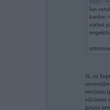
https://
kas sana
kardon +
varbut p
respekti
uzturesa
Jā, uz kup
unversāļie
nevizinu (
vilcienos 
gatavs ņem