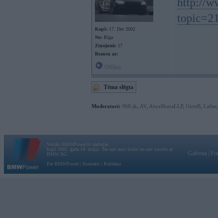
http://
topic=2
Kopš:
17. Dec 2002
No:
Rīga
Ziņojumi:
17
Braucu ar:
Offline
Tēma slēgta
Moderatori:
968-jk
,
AV
,
AiwaShuraLLP
,
GirtzB
,
Lafter
Vortāls BMWPower.lv darbojas
kopš 2002. gada 14. maija. Tas nav auto klubs un nav saistīts ar
Galvena
|
Fo
BMW AG.
Par BMWPower
|
Kontakti
|
Reklāma