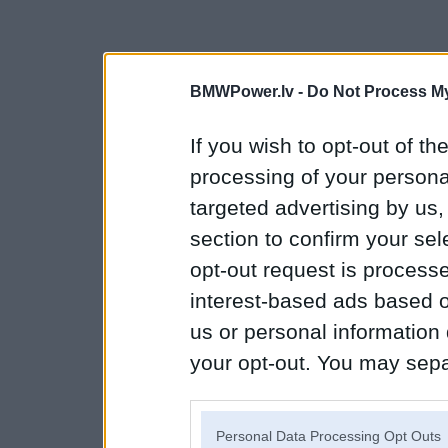
BMWPower.lv -
Do Not Process My
If you wish to opt-out of the
processing of your personal
targeted advertising by us
section to confirm your sel
opt-out request is proces
interest-based ads based o
us or personal information d
your opt-out. You may separ
disclosure of your personal
IAB’s list of downstream pa
Personal Data Processing Opt Outs