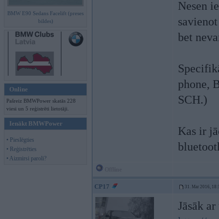
Nesen ie
BMW E90 Sedans Facelift (preses
savienot
bildes)
bet neva
Specifik
phone,
Online
SCH.)
Pašreiz BMWPower skatās 228
viesi un 5 reģistrēti lietotāji.
Ienākt BMWPower
Kas ir j
• Pieslēgties
bluetoot
• Reģistrēties
• Aizmirsi paroli?
Offline
CP17
31. Mar 2016, 18:
Jāsāk ar 