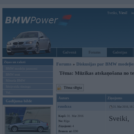
Sveiks,
Viesi!
Ie
Galvenā
Forums
Galerijas
Ziņas un raksti
Forums
»
Diskusijas par BMW modeļi
BMW modeļu jaunumi
Tēma: Mūzikas atskaņošana no te
BMW testi
Mēneša BMW
Sērijveida tūnings
Tēma slēgta
Vel...
Autors
Ziņojums
Gadījuma bilde
ruudzza
31. Mar 2016, 18:
Kopš:
31. Mar 2016
Sveiki,
No:
Rīga
Ziņojumi:
4
Braucu ar:
E90