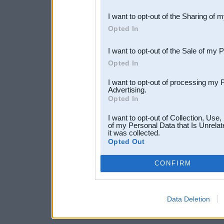
also be disclosed by us to 
I want to opt-out of the Sharing of 
Downstream Participants
th
Opted In
third parties.
I want to opt-out of the Sale of my 
Opted In
I want to opt-out of processing my 
Advertising.
Opted In
I want to opt-out of Collection, Use
of my Personal Data that Is Unrelat
it was collected.
Opted Out
CONFIRM
Data Deletion