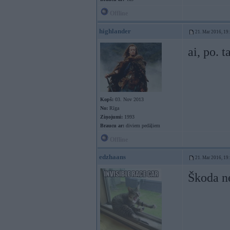
Offline
highlander
21. Mar 2016, 19
ai, po. t
Kopš:
03. Nov 2013
No:
Rīga
Ziņojumi:
1993
Braucu ar:
diviem pedāļiem
Offline
edzhaans
21. Mar 2016, 19
Škoda ne