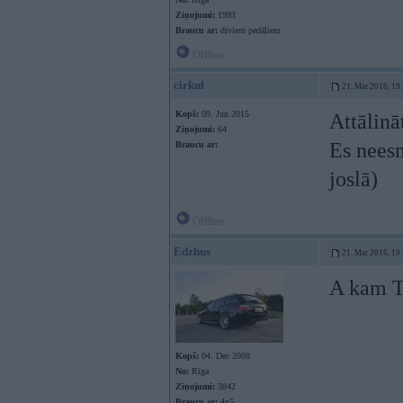
Ziņojumi:
1993
Braucu ar:
diviem pedāļiem
Offline
cirkul
21. Mar 2016, 19
Kopš:
09. Jun 2015
Attālinā
Ziņojumi:
64
Es neesm
Braucu ar:
joslā)
Offline
Edzhus
21. Mar 2016, 19
A kam Te
Kopš:
04. Dec 2008
No:
Rīga
Ziņojumi:
3842
Braucu ar:
4x5