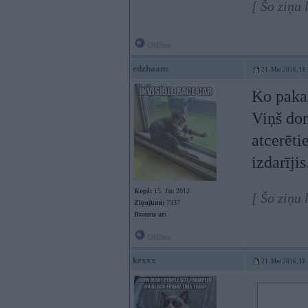
[ Šo ziņu
Offline
edzhaans
21. Mar 2016, 18
Ko paka
Viņš dom
atcerēti
izdarījis
Kopš:
15. Jan 2012
[ Šo ziņu
Ziņojumi:
7337
Braucu ar:
Offline
kexxx
21. Mar 2016, 18