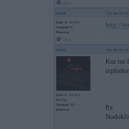
Offline
cirkul
21. Mar 2016, 18
Kopš:
09. Jun 2015
http://
Ziņojumi:
64
Braucu ar:
Offline
dzuris
21. Mar 2016, 18
Kur tur 
izpludum
Kopš:
01. Feb 2011
No:
Rīga
Ziņojumi:
7627
P.s
Braucu ar:
Nodoklit