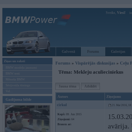
Sveiks,
Viesi!
Ie
Galvenā
Forums
Galerijas
Ziņas un raksti
Forums
»
Vispārējās diskusijas
»
Ceļu P
BMW modeļu jaunumi
Tēma: Mekleju aculieciniekus
BMW testi
Mēneša BMW
Sērijveida tūnings
Jauna tēma
Atbildēt
Vel...
Autors
Ziņojums
Gadījuma bilde
cirkul
21. Mar 2016, 18
Kopš:
09. Jun 2015
15.03.20
Ziņojumi:
64
avārija
Braucu ar: