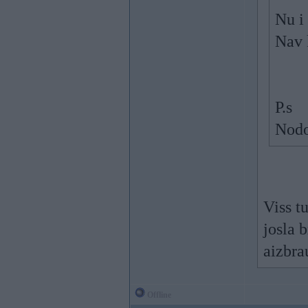
Nu i 
Nav 
P.s
Nodo
Viss t
josla 
aizbra
Offline