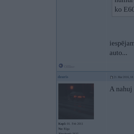
ko E60
iespējam
auto...
Offline
dzuris
21. Mar 2016, 18
A nahuj 
Kopš:
01. Feb 2011
No:
Rīga
Ziņojumi:
7627