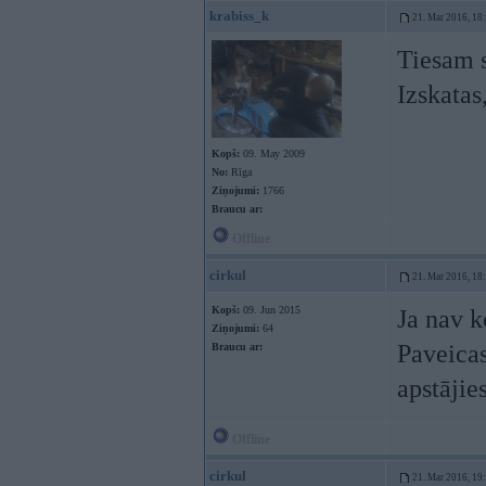
krabiss_k
21. Mar 2016, 18
Tiesam 
Izskatas
Kopš:
09. May 2009
No:
Rīga
Ziņojumi:
1766
Braucu ar:
Offline
cirkul
21. Mar 2016, 18
Kopš:
09. Jun 2015
Ja nav ko
Ziņojumi:
64
Paveicas
Braucu ar:
apstājies
Offline
cirkul
21. Mar 2016, 19