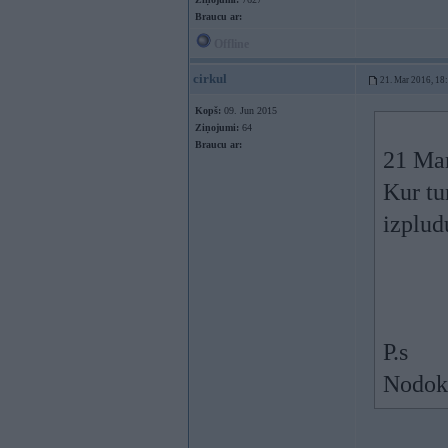
Braucu ar:
Offline
cirkul
21. Mar 2016, 18
Kopš:
09. Jun 2015
Ziņojumi:
64
Braucu ar:
21 Ma
Kur tu
izplud
P.s
Nodokl