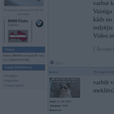
varbut k
Vainīga 
No pelniem atdzimis E36 M3 GT
Individual
kāds no 
redzējis 
Video ie
[ Šo ziņu
Online
Pašreiz BMWPower skatās 85 viesi
un 2 reģistrēti lietotāji.
Offline
Ienākt BMWPower
kexxx
21. Mar 2016, 18
• Pieslēgties
• Reģistrēties
varbūt v
• Aizmirsi paroli?
meklēts
Kopš:
12. Dec 2010
Ziņojumi:
14309
Braucu ar: