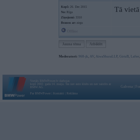
Kopš:
26. Dec 2015
Tā vietā
No:
Rīga
Ziņojumi:
3310
Braucu ar:
zirgu
Offline
Jauna tēma
Atbildēt
Moderatori:
968-jk
,
AV
,
AiwaShuraLLP
,
GirtzB
,
Lafter
Vortāls BMWPower.lv darbojas
kopš 2002. gada 14. maija. Tas nav auto klubs un nav saistīts ar
Galvena
|
Fo
BMW AG.
Par BMWPower
|
Kontakti
|
Reklāma