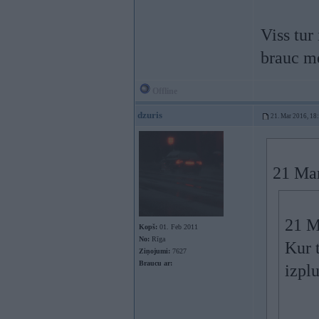
Viss tur
brauc me
Offline
dzuris
21. Mar 2016, 18
21 Ma
21 M
Kopš:
01. Feb 2011
No:
Rīga
Kur 
Ziņojumi:
7627
Braucu ar:
izpl