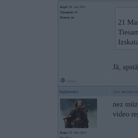
Kopš:
09. Jun 2015
Ziņojumi:
64
Braucu ar:
21 Ma
Tiesam
Izskat
Jā, apst
Offline
highlander
21. Mar 2016, 19
nez mūzi
video re
Kopš:
03. Nov 2013
No:
Rīga