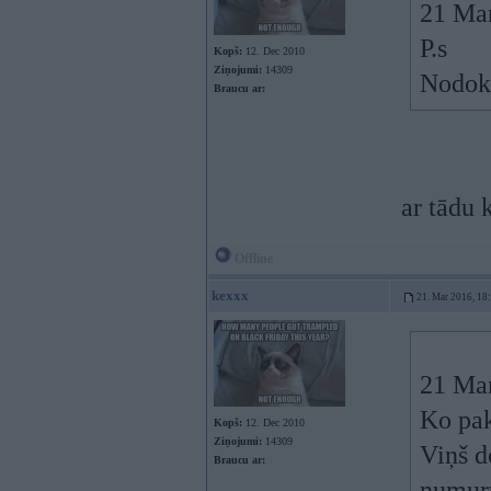
21 Ma
P.s
Kopš:
12. Dec 2010
Ziņojumi:
14309
Nodokl
Braucu ar:
ar tādu 
Offline
kexxx
21. Mar 2016, 18
21 Ma
Ko pak
Kopš:
12. Dec 2010
Ziņojumi:
14309
Viņš d
Braucu ar:
numuru