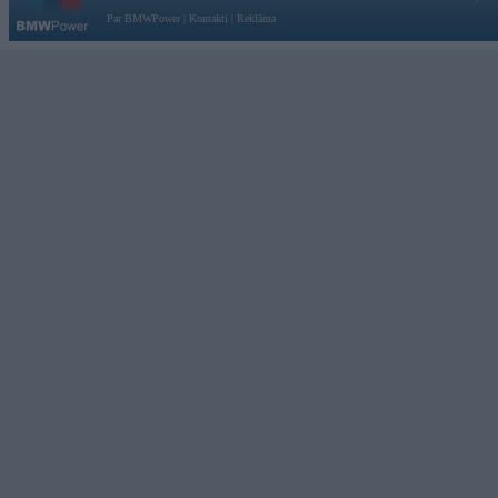
Par BMWPower
|
Kontakti
|
Reklāma