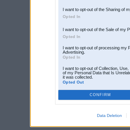
also be disclosed by us to 
I want to opt-out of the Sharing of 
Downstream Participants
th
Opted In
third parties.
I want to opt-out of the Sale of my 
Opted In
I want to opt-out of processing my 
Advertising.
Opted In
I want to opt-out of Collection, Use
of my Personal Data that Is Unrelat
it was collected.
Opted Out
CONFIRM
Data Deletion