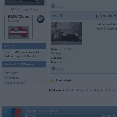
Offline
BMW 6. sērijas Coupe
CP17
14. Mar 2016, 21
Lasi un postē šei
Powerā necepj pa
Online
Kopš:
17. Dec 2002
Pašreiz BMWPower skatās 153
No:
Rīga
viesi un 5 reģistrēti lietotāji.
Ziņojumi:
17
Braucu ar:
Ienākt BMWPower
Offline
• Pieslēgties
• Reģistrēties
Tēma slēgta
• Aizmirsi paroli?
Moderatori:
968-jk
,
AV
,
AiwaShuraLLP
,
GirtzB
,
Lafter
Vortāls BMWPower.lv darbojas
kopš 2002. gada 14. maija. Tas nav auto klubs un nav saistīts ar
Galvena
|
Fo
BMW AG.