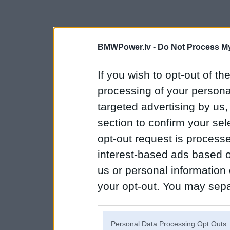
BMWPower.lv -
Do Not Process My
If you wish to opt-out of the
processing of your personal
targeted advertising by us
section to confirm your sel
opt-out request is proces
interest-based ads based o
us or personal information d
your opt-out. You may separ
disclosure of your personal
IAB’s list of downstream pa
Personal Data Processing Opt Outs