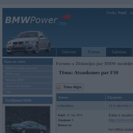
Sveiks,
Viesi!
Ie
Galvenā
Forums
Galerijas
Ziņas un raksti
Forums
»
Diskusijas par BMW modeļi
BMW modeļu jaunumi
Tēma: Atsauksmes par F30
BMW testi
Mēneša BMW
Sērijveida tūnings
Tēma slēgta
Vel...
Autors
Ziņojums
Gadījuma bilde
rolandsey
14. Mar 2016, 21
Kādas ir atsauksm
Kopš:
13. Apr 2014
https://www.ss.l
Ziņojumi:
9
Braucu ar:
bet vēlētos uzzin