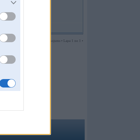
1 ziņojums • Lapa 1 no 1 •
ma