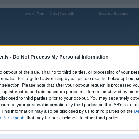
Sveiks,
Viesi!
|
Sestdiena, 8. augusts
Ienākt
Reģistrācija
Forums
Galerijas
Reģistrācija
Lietotāji
Meklētājs
.lv -
Do Not Process My Personal Information
kusijas par BMW modeļiem
»
BMW 3. sērija
»
E90 / E91 / E92 / E9
to opt-out of the sale, sharing to third parties, or processing of your per
dodu ORĢINĀLO BMW E90 kloķvārpstas piedziņas skrieme
formation for targeted advertising by us, please use the below opt-out s
r selection. Please note that after your opt-out request is processed y
Atbildēt
eing interest-based ads based on personal information utilized by us or
disclosed to third parties prior to your opt-out. You may separately opt-
Ziņojums
losure of your personal information by third parties on the IAB’s list of
. This information may also be disclosed by us to third parties on the
IA
14. Mar 2016, 15:04
Participants
that may further disclose it to other third parties.
Pārdodu ORĢINĀLO BMW E90 318d 2006 kloķvārpstas piedziņas skriemeli.
Cena : 100€.