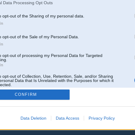
Links
l Data Processing Opt Outs
[ Šo ziņu laboja VitalichDe90, 14 Mar 2016, 15:17:47 ]
o opt-out of the Sharing of my personal data.
In
o opt-out of the Sale of my Personal Data.
Atbildēt
In
k
,
AV
,
AiwaShuraLLP
,
GirtzB
,
Lafter
,
PERFS
,
SteelRat
,
linda
,
marihuans
,
noisex
,
smudo
to opt-out of processing my Personal Data for Targeted
ing.
In
o opt-out of Collection, Use, Retention, Sale, and/or Sharing
ersonal Data that Is Unrelated with the Purposes for which it
lected.
Out
CONFIRM
Data Deletion
Data Access
Privacy Policy
 un nav saistīts ar
Galvena
|
Forums
|
Galerijas
|
Reģistrācija
|
Lietotaāji
|
Meklētājs
|
Reklā