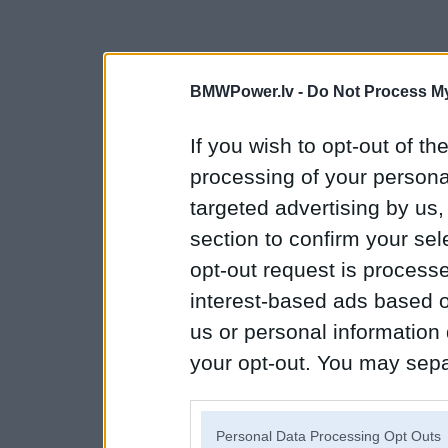
BMWPower.lv -
Do Not Process My
If you wish to opt-out of the
processing of your personal
targeted advertising by us
section to confirm your sel
opt-out request is proces
interest-based ads based o
us or personal information d
your opt-out. You may separ
disclosure of your personal
IAB’s list of downstream pa
Personal Data Processing Opt Outs