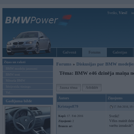
Sveiks,
Viesi!
Ie
Galvenā
Forums
Galerijas
Ziņas un raksti
Forums
»
Diskusijas par BMW modeļi
BMW modeļu jaunumi
Tēma: BMW e46 dzinēja maiņa no 
BMW testi
Mēneša BMW
Sērijveida tūnings
Jauna tēma
Atbildēt
Vel...
Autors
Ziņojums
Gadījuma bilde
Kristaps879
17. Feb 2016, 19:
Sveiki!
Kopš:
17. Feb 2016
Vēlos mainīt dzin
Ziņojumi:
2
varētu izmaksāt?
Braucu ar: