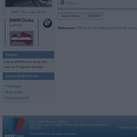
Offline
BMW 135i coupe (E82)
Jauna tēma
Atbildēt
Moderatori:
968-jk
,
AV
,
AiwaShuraLLP
,
GirtzB
,
Lafter
Online
Pašreiz BMWPower skatās 162
viesi un 0 reģistrēti lietotāji.
Ienākt BMWPower
• Pieslēgties
• Reģistrēties
• Aizmirsi paroli?
Vortāls BMWPower.lv darbojas
kopš 2002. gada 14. maija. Tas nav auto klubs un nav saistīts ar
Galvena
|
Fo
BMW AG.
Par BMWPower
|
Kontakti
|
Reklāma