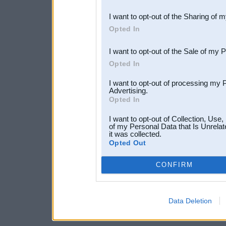
also be disclosed by us to 
I want to opt-out of the Sharing of 
Downstream Participants
th
Opted In
third parties.
I want to opt-out of the Sale of my 
Opted In
I want to opt-out of processing my 
Advertising.
Opted In
I want to opt-out of Collection, Use
of my Personal Data that Is Unrelat
it was collected.
Opted Out
CONFIRM
Data Deletion