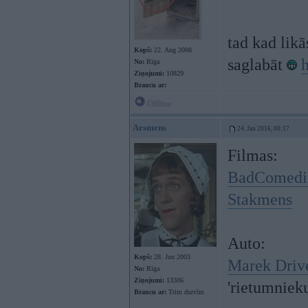
tad kad likā
Kopš:
22. Aug 2008
saglabāt
No:
Rīga
Ziņojumi:
10829
Braucu ar:
Offline
Arsmens
24. Jan 2016, 00:17
Filmas:
BadComedi
Stakmens
Auto:
Kopš:
28. Jun 2003
Marek Driv
No:
Rīga
Ziņojumi:
13306
'rietumniek
Braucu ar:
Trim durvīm