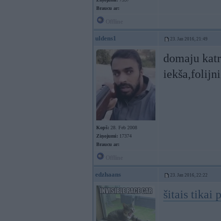
Braucu ar:
Offline
uldens1
23. Jan 2016, 21:49
domaju katr
iekša,folijn
Kopš:
28. Feb 2008
Ziņojumi:
17374
Braucu ar:
Offline
edzhaans
23. Jan 2016, 22:22
šitais tikai