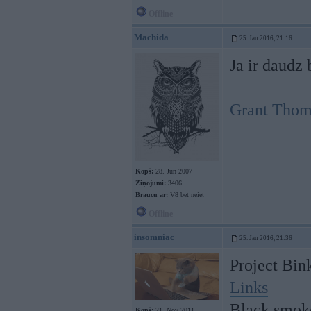
Offline
Machida
25. Jan 2016, 21:16
Ja ir daudz 
Grant Thom
Kopš:
28. Jun 2007
Ziņojumi:
3406
Braucu ar:
V8 bet neiet
Offline
insomniac
25. Jan 2016, 21:36
Project Bin
Links
Black smoke 
Kopš:
21. Nov 2011