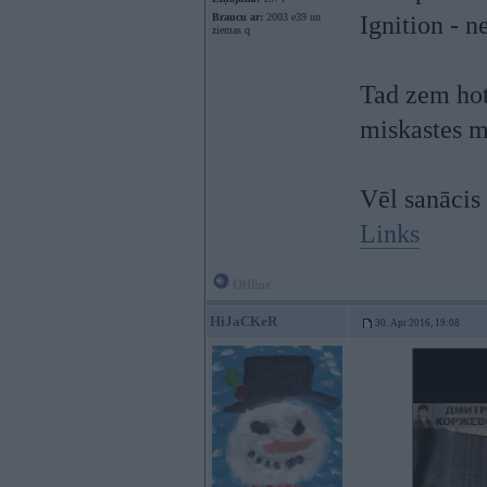
Braucu ar:
2003 e39 un
Ignition - 
ziemas q
Tad zem hot
miskastes 
Vēl sanācis 
Links
Offline
HiJaCKeR
30. Apr 2016, 19:08