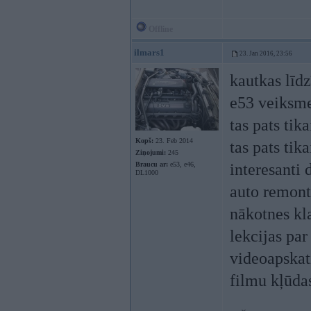
Offline
ilmars1
23. Jan 2016, 23:56
kautkas līd
e53 veiksmes
tas pats tik
Kopš:
23. Feb 2014
tas pats tika
Ziņojumi:
245
Braucu ar:
e53, e46,
interesanti d
DL1000
auto remont
nākotnes kl
lekcijas par
videoapskat
filmu kļūda