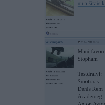
nu a šitais 
Kopš:
15. Jan 2012
Ziņojumi:
7337
Braucu ar:
Offline
Veiksmigais5
23. Jan 2016, 23:16
Mani favorī
Stopham
Kopš:
12. Dec 2011
Testdraivi:
No:
Salaspils
Ziņojumi:
463
Smotra.tv
Braucu ar:
Melni
Denis Rem
Academeg
Anton Avt