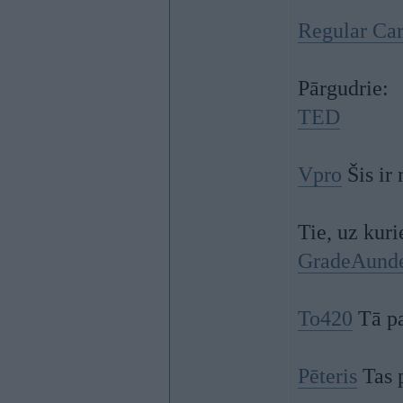
Regular Ca
Pārgudrie:
TED
Vpro
Šis ir
Tie, uz kuri
GradeAund
To420
Tā pat
Pēteris
Tas p