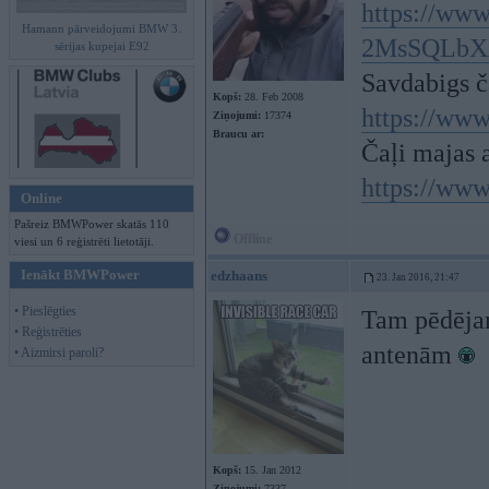
https://ww
Hamann pārveidojumi BMW 3.
2MsSQLb
sērijas kupejai E92
Savdabigs ča
Kopš:
28. Feb 2008
https://w
Ziņojumi:
17374
Braucu ar:
Čaļi majas 
https://ww
Online
Pašreiz BMWPower skatās 110
Offline
viesi un 6 reģistrēti lietotāji.
Ienākt BMWPower
edzhaans
23. Jan 2016, 21:47
• Pieslēgties
Tam pēdējam 
• Reģistrēties
antenām
• Aizmirsi paroli?
Kopš:
15. Jan 2012
Ziņojumi:
7337