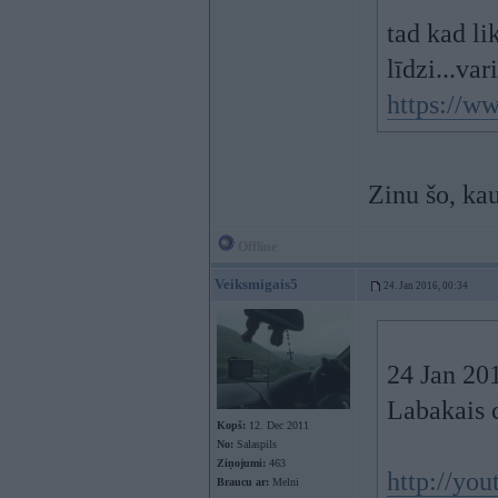
tad kad li
līdzi...va
https://w
Zinu šo, kau
Offline
Veiksmigais5
24. Jan 2016, 00:34
24 Jan 201
Labakais 
Kopš:
12. Dec 2011
No:
Salaspils
Ziņojumi:
463
http://yo
Braucu ar:
Melni