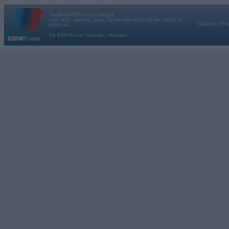
Vortāls BMWPower.lv darbojas
kopš 2002. gada 14. maija. Tas nav auto klubs un nav saistīts ar
Galvena
|
Fo
BMW AG.
Par BMWPower
|
Kontakti
|
Reklāma