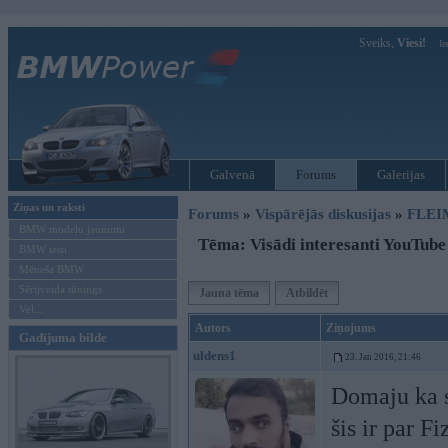
Sveiks,
Viesi!
Ie
Galvenā
Forums
Galerijas
Ziņas un raksti
Forums
»
Vispārējās diskusijas
»
FLEI
BMW modeļu jaunumi
Tēma: Visādi interesanti YouTube
BMW testi
Mēneša BMW
Sērijveida tūnings
Jauna tēma
Atbildēt
Vel...
Autors
Ziņojums
Gadījuma bilde
uldens1
23. Jan 2016, 21:46
Domaju ka s
šis ir par Fi