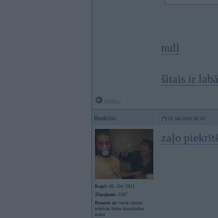
null
šitais ir la
Offline
Rudzins
24. Jan 2016, 00:34
zaļo piekrī
Kopš:
06. Oct 2011
Ziņojumi:
2587
Braucu ar:
tavas sievas
māsīcas bērna krustmātes
māsu