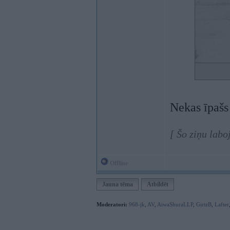
Nekas īpašs 
[ Šo ziņu lab
Offline
Jauna tēma
Atbildēt
Moderatori:
968-jk
,
AV
,
AiwaShuraLLP
,
GirtzB
,
Lafter