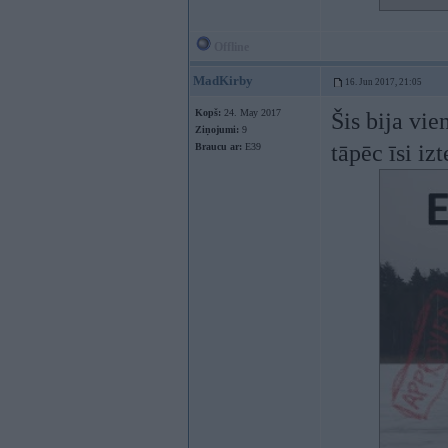
Offline
MadKirby
16. Jun 2017, 21:05
Kopš:
24. May 2017
Šis bija vie
Ziņojumi:
9
tāpēc īsi iz
Braucu ar:
E39