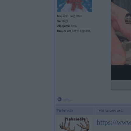
Kopš:
04. Aug 2003
No:
Rīga
Ziņojumi:
4976
Braucu ar:
BMW E90 330i
Offline
Piebriedis
30. Apr 2016, 19:21
https://ww