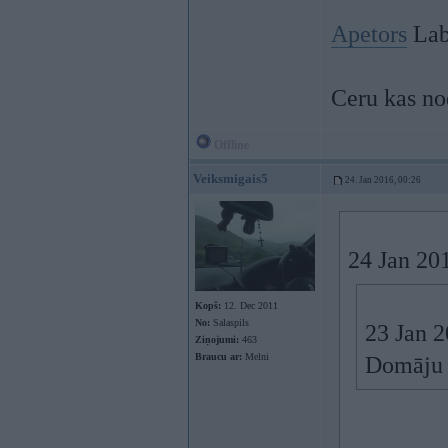
Apetors
Lab
Ceru kas no
Offline
Veiksmigais5
24. Jan 2016, 00:26
24 Jan 201
Kopš:
12. Dec 2011
No:
Salaspils
23 Jan 2
Ziņojumi:
463
Braucu ar:
Melni
Domāju