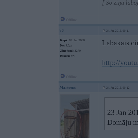
[ Šo ziņu labo
Offline
86
24. Jan 2016, 00:11
Kopš:
07. Jul 2008
Labakais ci
No:
Rīga
Ziņojumi:
3270
Braucu ar:
http://you
Offline
Marteens
24. Jan 2016, 00:12
23 Jan 201
Domāju m