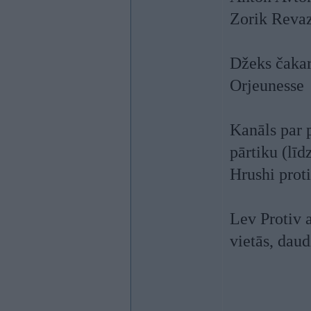
Zorik Reva
Džeks čaka
Orjeunesse
Kanāls par 
pārtiku (līd
Hrushi prot
Lev Protiv 
vietās, daud