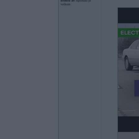
Braucu ar:
sipisnīku pi
vuškom