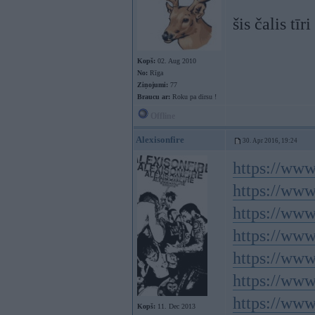
šis čalis tī
Kopš:
02. Aug 2010
No:
Rīga
Ziņojumi:
77
Braucu ar:
Roku pa dirsu !
Offline
Alexisonfire
30. Apr 2016, 19:24
https://www
https://ww
https://www
https://ww
https://ww
https://ww
https://ww
Kopš:
11. Dec 2013