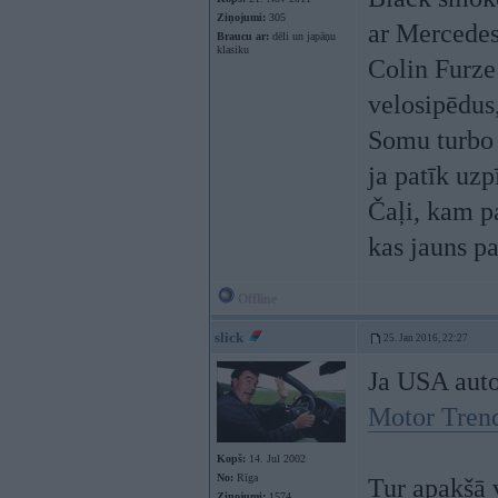
Ziņojumi:
305
ar Mercedes
Braucu ar:
dēli un japāņu
klasiku
Colin Furze 
velosipēdus,
Somu turbo 
ja patīk uzp
Čaļi, kam p
kas jauns p
Offline
slick
25. Jan 2016, 22:27
Ja USA auto 
Motor Tren
Kopš:
14. Jul 2002
No:
Rīga
Tur apakšā 
Ziņojumi:
1574