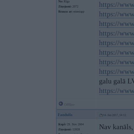
No:
Rīga
https://www
Ziņojumi:
2072
Braucu ar:
ernestapp
https://ww
https://ww
https://ww
https://ww
https://ww
https://www
https://ww
galu galā L
https://www
Offline
Fandulis
14. Jun 2017, 14:12
Kopš:
29. Nov 2004
Nav kanāls, 
Ziņojumi:
13928