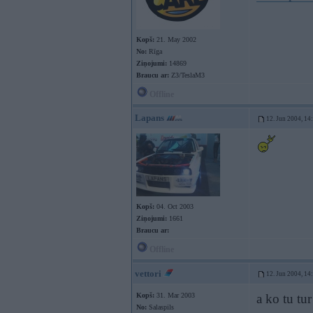
Kopš:
21. May 2002
No:
Rīga
Ziņojumi:
14869
Braucu ar:
Z3/TeslaM3
Offline
Lapans
12. Jun 2004, 14
Kopš:
04. Oct 2003
Ziņojumi:
1661
Braucu ar:
Offline
vettori
12. Jun 2004, 14
Kopš:
31. Mar 2003
a ko tu tur
No:
Salaspils