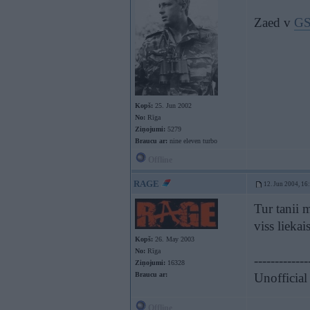
Zaed v
G
Kopš:
25. Jun 2002
No:
Rīga
Ziņojumi:
5279
Braucu ar:
nine eleven turbo
Offline
RAGE
12. Jun 2004, 16
Tur tanii 
viss liekai
Kopš:
26. May 2003
No:
Rīga
-------------
Ziņojumi:
16328
Braucu ar:
Unofficial
Offline