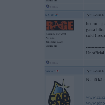
Braucu ar:
Offline
RAGE
12. Jun 2004, 14
bet nu taj
gaisa filtr
Kopš:
26. May 2003
cold (fresh
No:
Rīga
Ziņojumi:
16328
Braucu ar:
-------------
Unofficial
Offline
Wicked
12. Jun 2004, 14
NU tā kā 
-------------
www.carca
www.pinol