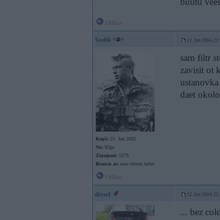
buutu veel
Offline
Vadik
12. Jun 2004, 21
sam filtr s
zavisit ot 
ustanovka
daet okol
Kopš:
25. Jun 2002
No:
Rīga
Ziņojumi:
5279
Braucu ar:
nine eleven turbo
Offline
diesel
12. Jun 2004, 22
... bez col