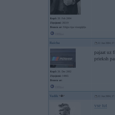
Kopš:
20. Feb 2004
Ziņojumi:
28219
Braucu ar:
Slēgta tipa visurgājēju
Offline
Raicha
12. Jun 2004, 17
pajaat uz 
prieksh pa
Kopš:
26. Dec 2002
Ziņojumi:
14865
Braucu ar:
Offline
Vadik
12. Jun 2004, 17
vse tut