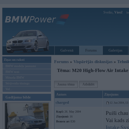
Sveiks,
Viesi!
Ie
Galvenā
Forums
Galerijas
Ziņas un raksti
Forums
»
Vispārējās diskusijas
»
Tehni
BMW modeļu jaunumi
Tēma: M20 High-Flow Air Intake
BMW testi
Mēneša BMW
Sērijveida tūnings
Jauna tēma
Atbildēt
Vel...
Autors
Ziņojums
Gadījuma bilde
charged
12. Jun 2004, 13
Kopš:
26. May 2004
Puiši chau
Ziņojumi:
16
Vai kads zi
Braucu ar:
E30
Intake Sy