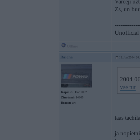
Vareeji uzt
Zs, un buu
-------------
Unofficial
Offline
Raicha
12. Jun 2004, 20
2004-06-
vse tut
Kopš:
26. Dec 2002
Ziņojumi:
14865
Braucu ar:
taas tachil
ja nopietni