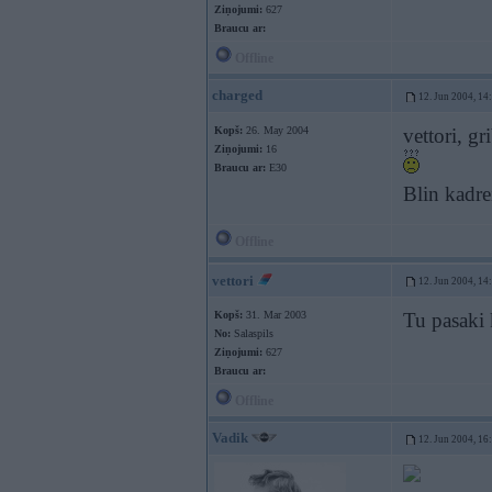
Ziņojumi:
627
Braucu ar:
Offline
charged
12. Jun 2004, 14
Kopš:
26. May 2004
vettori, gr
Ziņojumi:
16
Braucu ar:
E30
Blin kadrei
Offline
vettori
12. Jun 2004, 14
Kopš:
31. Mar 2003
Tu pasaki 
No:
Salaspils
Ziņojumi:
627
Braucu ar:
Offline
Vadik
12. Jun 2004, 16