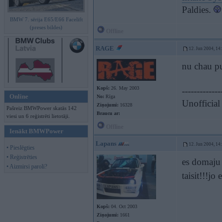
Paldies.
BMW 7. sērija E65/E66 Facelift
(preses bildes)
Offline
RAGE
12. Jun 2004, 14
nu chau pu
Kopš:
26. May 2003
-------------
Online
No:
Rīga
Unofficial
Ziņojumi:
16328
Pašreiz BMWPower skatās 142
Braucu ar:
viesi un 6 reģistrēti lietotāji.
Offline
Ienākt BMWPower
Lapans
12. Jun 2004, 14
• Pieslēgties
• Reģistrēties
es domaju 
• Aizmirsi paroli?
taisit!!!jo
Kopš:
04. Oct 2003
Ziņojumi:
1661