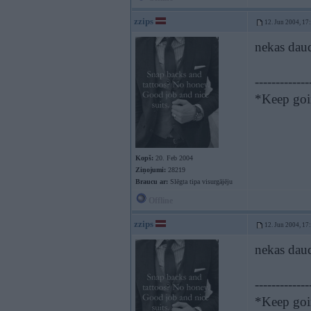
zzips
12. Jun 2004, 17
nekas daud
-------------
*Keep goin
Kopš:
20. Feb 2004
Ziņojumi:
28219
Braucu ar:
Slēgta tipa visurgājēju
Offline
zzips
12. Jun 2004, 17
nekas daud
-------------
*Keep goin