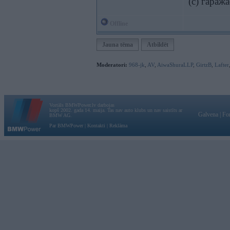
(c) гараж
Offline
Jauna tēma
Atbildēt
Moderatori:
968-jk
,
AV
,
AiwaShuraLLP
,
GirtzB
,
Lafter
Vortāls BMWPower.lv darbojas
kopš 2002. gada 14. maija. Tas nav auto klubs un nav saistīts ar
Galvena
|
Fo
BMW AG.
Par BMWPower
|
Kontakti
|
Reklāma