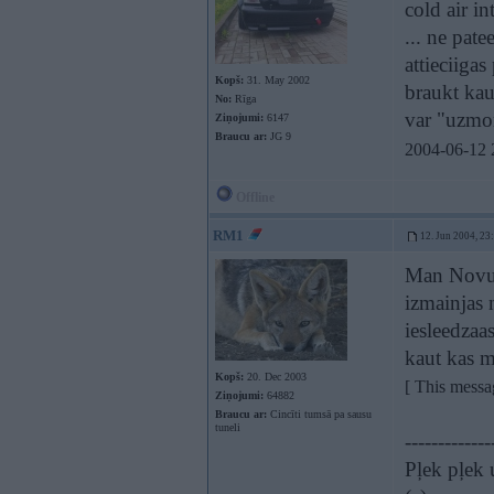
cold air in
... ne pat
attieciigas
Kopš:
31. May 2002
braukt kau
No:
Rīga
var "uzmo
Ziņojumi:
6147
Braucu ar:
JG 9
2004-06-12 
Offline
RM1
12. Jun 2004, 23
Man Novuma
izmainjas n
iesleedzaa
kaut kas m
Kopš:
20. Dec 2003
[ This mess
Ziņojumi:
64882
Braucu ar:
Cincīti tumsā pa sausu
tuneli
-------------
Pļek pļek