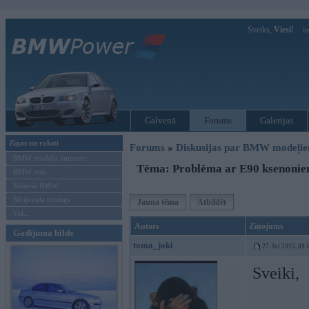
Sveiks,
Viesi!
Ie
Galvenā
Forums
Galerijas
Ziņas un raksti
Forums
»
Diskusijas par BMW modeļi
BMW modeļu jaunumi
Tēma: Problēma ar E90 ksenoni
BMW testi
Mēneša BMW
Sērijveida tūnings
Jauna tēma
Atbildēt
Vel...
Autors
Ziņojums
Gadījuma bilde
toma_joki
27. Jul 2015, 09:
Sveiki,