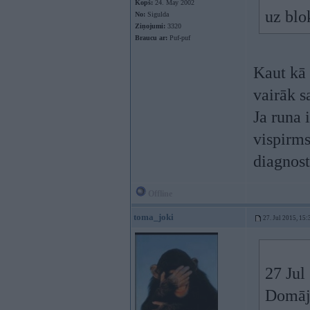
Kopš:
24. May 2002
uz blo
No:
Sigulda
Ziņojumi:
3320
Braucu ar:
Puf-puf
Kaut kā 
vairāk 
Ja runa 
vispirms
diagnos
Offline
toma_joki
27. Jul 2015, 15:
27 Jul
Domāju