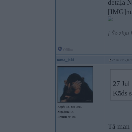
detaļa N
[IMG]nu
[ Šo ziņu 
Offline
toma_joki
27. Jul 2015, 09:
27 Jul
Kāds s
Kopš:
18. Jun 2015
Ziņojumi:
20
Braucu ar:
e90
Tā man s