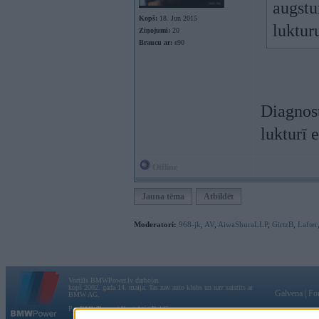
augstu
Kopš:
18. Jun 2015
luktur
Ziņojumi:
20
Braucu ar:
e90
Diagnost
lukturī 
Offline
Jauna tēma
Atbildēt
Moderatori:
968-jk
,
AV
,
AiwaShuraLLP
,
GirtzB
,
Lafter
Vortāls BMWPower.lv darbojas
kopš 2002. gada 14. maija. Tas nav auto klubs un nav saistīts ar
Galvena
|
Fo
BMW AG.
Par BMWPower
|
Kontakti
|
Reklāma