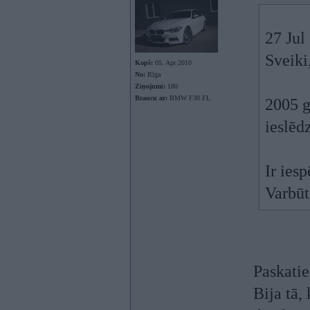
27 Jul
Sveiki
Kopš:
05. Apr 2010
No:
Rīga
Ziņojumi:
180
Braucu ar:
BMW F30 FL
2005 g
ieslēd
Ir ies
Varbūt
Paskatie
Bija tā,