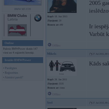
2005 gad
BMW M5 E39
ieslēdzo
Kopš:
18. Jun 2015
Ziņojumi:
20
Ir iespē
Braucu ar:
e90
Varbūt k
Online
Offline
Pašreiz BMWPower skatās 147
viesi un 4 reģistrēti lietotāji.
Mikels
27. Jul 2015, 09:
Ienākt BMWPower
Kāds sak
• Pieslēgties
• Reģistrēties
• Aizmirsi paroli?
Kopš:
28. Jan 2011
Ziņojumi:
5535
Braucu ar:
cieņu
Offline
Seel
27. Jul 2015, 09: