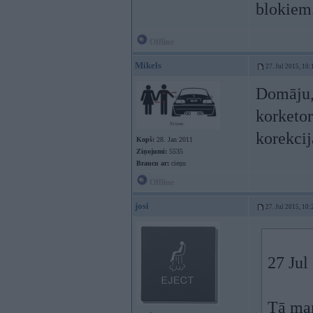
blokiem
Offline
Mikels
27. Jul 2015, 10:
Domāju, 
korketor
korekcij
Kopš:
28. Jan 2011
Ziņojumi:
5535
Braucu ar:
cieņu
Offline
josi
27. Jul 2015, 10:
27 Jul
Tā man