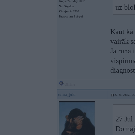
Kopš:
24. May 2002
uz blo
No:
Sigulda
Ziņojumi:
3320
Braucu ar:
Puf-puf
Kaut kā 
vairāk 
Ja runa 
vispirms
diagnos
Offline
toma_joki
27. Jul 2015, 15:
27 Jul
Domāju