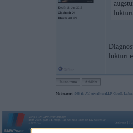
augstu
Kopš:
18. Jun 2015
luktur
Ziņojumi:
20
Braucu ar:
e90
Diagnost
lukturī 
Offline
Jauna tēma
Atbildēt
Moderatori:
968-jk
,
AV
,
AiwaShuraLLP
,
GirtzB
,
Lafter
Vortāls BMWPower.lv darbojas
kopš 2002. gada 14. maija. Tas nav auto klubs un nav saistīts ar
Galvena
|
Fo
BMW AG.
Par BMWPower
|
Kontakti
|
Reklāma