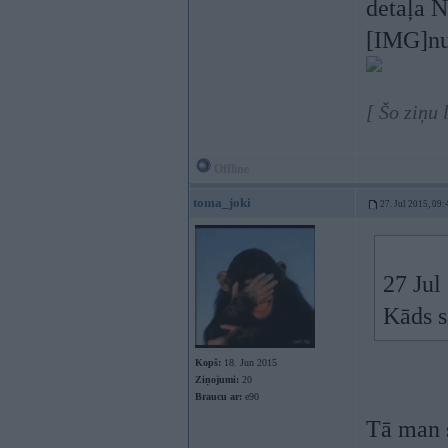
detaļa N
[IMG]nu
[ Šo ziņu 
Offline
toma_joki
27. Jul 2015, 09:
27 Jul
Kāds s
Kopš:
18. Jun 2015
Ziņojumi:
20
Braucu ar:
e90
Tā man s