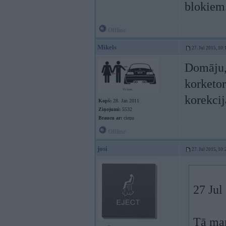
blokiem
Offline
Mikels
27. Jul 2015, 10:
Domāju, 
korketor
korekcij
Kopš:
28. Jan 2011
Ziņojumi:
5532
Braucu ar:
cieņu
Offline
josi
27. Jul 2015, 10:
27 Jul
Tā man