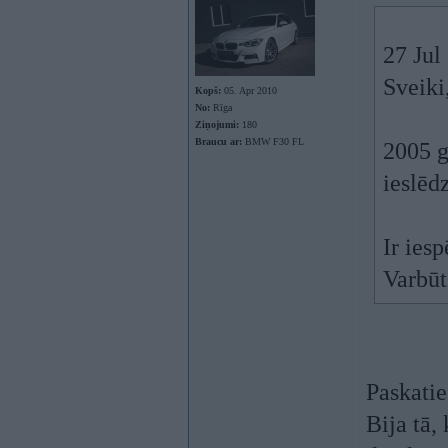
27 Jul
Sveiki
Kopš:
05. Apr 2010
No:
Rīga
Ziņojumi:
180
Braucu ar:
BMW F30 FL
2005 g
ieslēd
Ir ies
Varbūt
Paskatie
Bija tā,