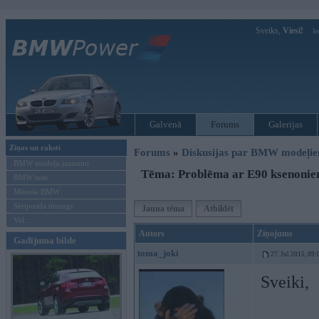
Sveiks,
Viesi!
Ie
Galvenā
Forums
Galerijas
Ziņas un raksti
Forums
»
Diskusijas par BMW modeļi
BMW modeļu jaunumi
Tēma: Problēma ar E90 ksenoni
BMW testi
Mēneša BMW
Sērijveida tūnings
Jauna tēma
Atbildēt
Vel...
Autors
Ziņojums
Gadījuma bilde
toma_joki
27. Jul 2015, 09:
Sveiki,