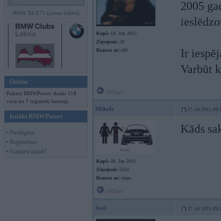
2005 gad
BMW X6 E71 (preses bildes)
ieslēdzo
Kopš:
18. Jun 2015
Ziņojumi:
20
Ir iespē
Braucu ar:
e90
Varbūt k
Online
Offline
Pašreiz BMWPower skatās 118
viesi un 7 reģistrēti lietotāji.
Mikels
27. Jul 2015, 09:
Ienākt BMWPower
Kāds sak
• Pieslēgties
• Reģistrēties
• Aizmirsi paroli?
Kopš:
28. Jan 2011
Ziņojumi:
5532
Braucu ar:
cieņu
Offline
Seel
27. Jul 2015, 09: