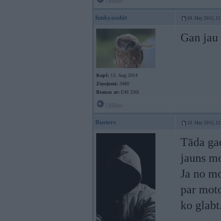
Offline
funkyasshit
09. May 2015, 12
Gan jau 
Kopš:
13. Aug 2014
Ziņojumi:
3480
Braucu ar:
E46 330i
Offline
Rusters
10. May 2015, 12
Tāda gad
jauns mo
Ja no mo
par moto
ko glabt