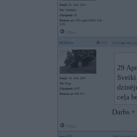
Kopš:
05. May 2015
No:
Varakļāni
Ziņojumi:
35
Braucu ar:
1991.gada BMW E34
525i
Offline
MAXixt
10. May 2015, 14
29 Apr
Sveiki
Kopš:
18. May 2007
No:
Rīga
dzinēj
Ziņojumi:
6597
Braucu ar:
M6 f13
ceļa b
Darbs + 
Offline
zevs232