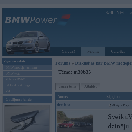
Sveiks,
Viesi!
Ie
Galvenā
Forums
Galerijas
Ziņas un raksti
Forums
»
Diskusijas par BMW modeļi
BMW modeļu jaunumi
Tēma: m30b35
BMW testi
Mēneša BMW
Sērijveida tūnings
Jauna tēma
Atbildēt
Vel...
Autors
Ziņojums
Gadījuma bilde
dreifers
29. Apr 2015, 22
Sveiki.V
dzinēju.