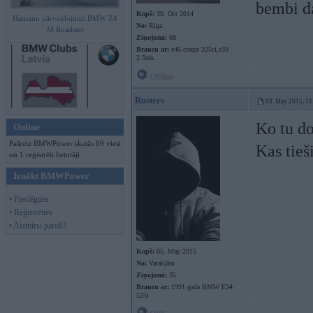
bembi da
Kopš:
30. Oct 2014
Hamann pārveidojumi BMW Z4
No:
Rīga
M Roadster
Ziņojumi:
68
Braucu ar:
e46 coupe 325ci,e39
2.5tds.
Offline
Rusters
09. May 2015, 11
Ko tu do
Online
Pašreiz BMWPower skatās 89 viesi
Kas tieš
un 1 reģistrēti lietotāji.
Ienākt BMWPower
• Pieslēgties
• Reģistrēties
• Aizmirsi paroli?
Kopš:
05. May 2015
No:
Varakļāni
Ziņojumi:
35
Braucu ar:
1991.gada BMW E34
525i