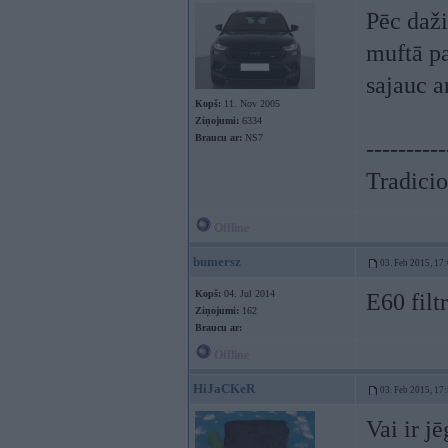
Pēc daži
muftā pa
sajauc ar
Kopš:
11. Nov 2005
Ziņojumi:
6334
Braucu ar:
NS7
----------
Tradicio
Offline
bumersz
03. Feb 2015, 17
Kopš:
04. Jul 2014
E60 filt
Ziņojumi:
162
Braucu ar:
Offline
HiJaCKeR
03. Feb 2015, 17
Vai ir j