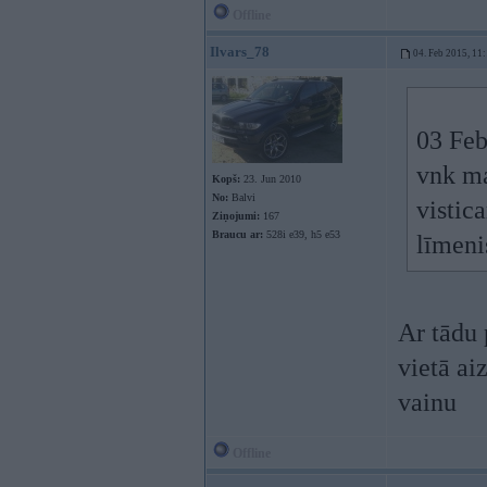
Offline
Ilvars_78
04. Feb 2015, 11
03 Feb
vnk ma
Kopš:
23. Jun 2010
No:
Balvi
vistic
Ziņojumi:
167
Braucu ar:
528i e39, h5 e53
līmeni
Ar tādu 
vietā ai
vainu
Offline