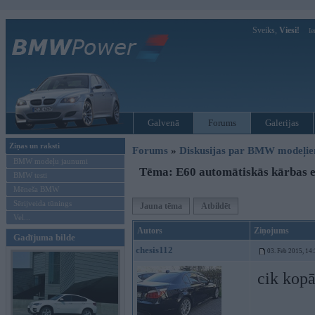
Sveiks,
Viesi!
Ie
Galvenā
Forums
Galerijas
Ziņas un raksti
Forums
»
Diskusijas par BMW modeļi
BMW modeļu jaunumi
Tēma: E60 automātiskās kārbas e
BMW testi
Mēneša BMW
Sērijveida tūnings
Jauna tēma
Atbildēt
Vel...
Autors
Ziņojums
Gadījuma bilde
chesis112
03. Feb 2015, 14
cik kopā