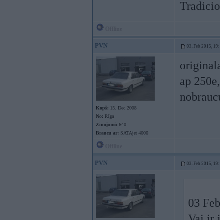
Tradicio
Offline
PVN
03. Feb 2015, 19
original
ap 250e,
nobrauc
Kopš:
15. Dec 2008
No:
Rīga
Ziņojumi:
640
Braucu ar:
SATAjet 4000
Offline
PVN
03. Feb 2015, 19
03 Feb
Vai ir