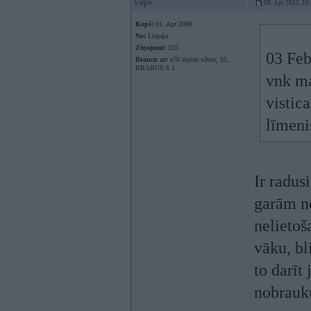
yups
08. Apr 2015, 13
Kopš:
01. Apr 2008
No:
Liepāja
Ziņojumi:
315
03 Feb
Braucu ar:
e70 alpine white, SL
BRABUS 6.1
vnk ma
vistic
līmeni
Ir radus
garām ne
nelietoš
vāku, bl
to darīt
nobrauk