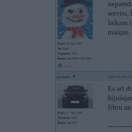
neparedz
serviss,
laikam i
maiņas.
Kopš:
04. Aug 2003
No:
Rīga
Ziņojumi:
4976
Braucu ar:
BMW E90 330i
Offline
protams
03. Feb 2015, 18
Es arī d
bijušaj
filtru un
Kopš:
11. Nov 2005
Ziņojumi:
6334
Braucu ar:
NS7
----------