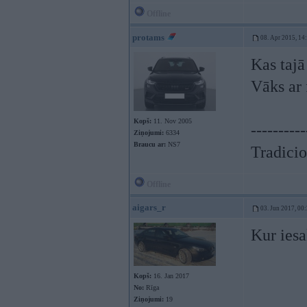
Offline
protams
08. Apr 2015, 14
Kas tajā
Vāks ar 
Kopš:
11. Nov 2005
----------
Ziņojumi:
6334
Braucu ar:
NS7
Tradicio
Offline
aigars_r
03. Jun 2017, 00
Kur iesa
Kopš:
16. Jan 2017
No:
Rīga
Ziņojumi:
19