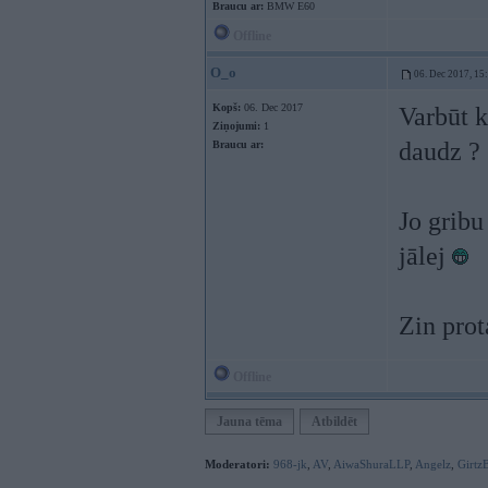
Braucu ar:
BMW E60
Offline
O_o
06. Dec 2017, 15
Kopš:
06. Dec 2017
Varbūt k
Ziņojumi:
1
daudz ?
Braucu ar:
Jo gribu 
jālej
Zin prot
Offline
Jauna tēma
Atbildēt
Moderatori:
968-jk
,
AV
,
AiwaShuraLLP
,
Angelz
,
Girtz