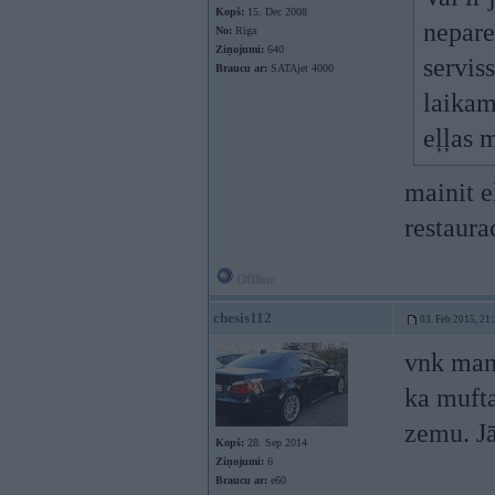
Kopš:
15. Dec 2008
nepare
No:
Rīga
Ziņojumi:
640
servis
Braucu ar:
SATAjet 4000
laikam
eļļas 
mainit e
restaura
Offline
chesis112
03. Feb 2015, 21
vnk man 
ka mufta
zemu. Jā
Kopš:
28. Sep 2014
Ziņojumi:
6
Braucu ar:
e60