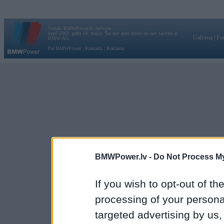
Vortāls BMWPower.lv darbojas
kopš 2002. gada 14. maija. Tas nav auto klubs un nav saistīts ar
Galvena
|
Fo
BMW AG.
Par BMWPower
|
Kontakti
|
Reklāma
BMWPower.lv -
Do Not Process My
If you wish to opt-out of the
processing of your personal
targeted advertising by us