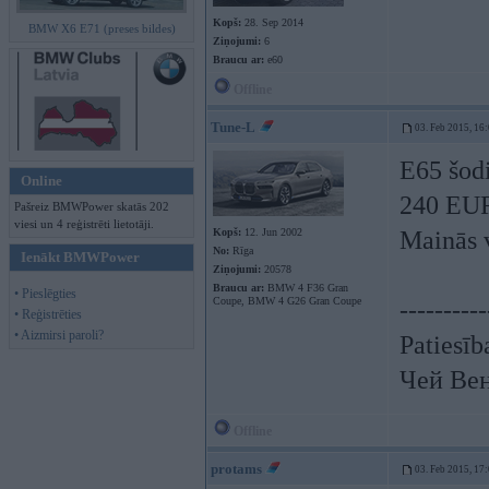
Kopš:
28. Sep 2014
BMW X6 E71 (preses bildes)
Ziņojumi:
6
Braucu ar:
e60
Offline
Tune-L
03. Feb 2015, 16
E65 šod
Online
240 EU
Pašreiz BMWPower skatās 202
viesi un 4 reģistrēti lietotāji.
Kopš:
12. Jun 2002
Mainās v
No:
Rīga
Ienākt BMWPower
Ziņojumi:
20578
Braucu ar:
BMW 4 F36 Gran
• Pieslēgties
Coupe, BMW 4 G26 Gran Coupe
----------
• Reģistrēties
• Aizmirsi paroli?
Patiesīb
Чей Ве
Offline
protams
03. Feb 2015, 17