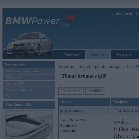
Sveiks,
Viesi!
Ie
Galvenā
Forums
Galerijas
Ziņas un raksti
Forums
»
Vispārējās diskusijas
»
FLEI
BMW modeļu jaunumi
Tēma: bremzes ķīlē
BMW testi
Mēneša BMW
Sērijveida tūnings
Jauna tēma
Atbildēt
Vel...
Autors
Ziņojums
Gadījuma bilde
jurgistimanis
26. Jan 2015, 22
sveiki...
Kopš:
26. Jan 2015
Ziņojumi:
0
ir tāda li
Braucu ar:
izbrauc kā