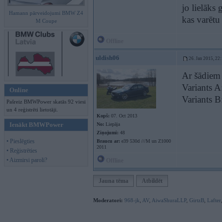
jo lielāks 
Hamann pārveidojumi BMW Z4
kas varētu
M Coupe
Offline
uldish06
26. Jan 2015, 22
Ar šādiem
Variants A
Online
Variants B
Pašreiz BMWPower skatās 92 viesi
un 4 reģistrēti lietotāji.
Kopš:
07. Oct 2013
Ienākt BMWPower
No:
Liepāja
Ziņojumi:
48
• Pieslēgties
Braucu ar:
e39 530d ///M un Z1000
2011
• Reģistrēties
• Aizmirsi paroli?
Offline
Jauna tēma
Atbildēt
Moderatori:
968-jk
,
AV
,
AiwaShuraLLP
,
GirtzB
,
Lafter