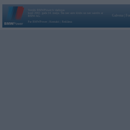
Vortāls BMWPower.lv darbojas
kopš 2002. gada 14. maija. Tas nav auto klubs un nav saistīts ar
Galvena
|
Fo
BMW AG.
Par BMWPower
|
Kontakti
|
Reklāma