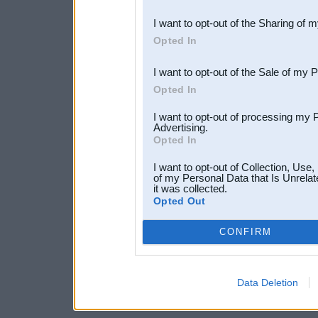
also be disclosed by us to 
I want to opt-out of the Sharing of 
Downstream Participants
th
Opted In
third parties.
I want to opt-out of the Sale of my 
Opted In
I want to opt-out of processing my 
Advertising.
Opted In
I want to opt-out of Collection, Use
of my Personal Data that Is Unrelat
it was collected.
Opted Out
CONFIRM
Data Deletion