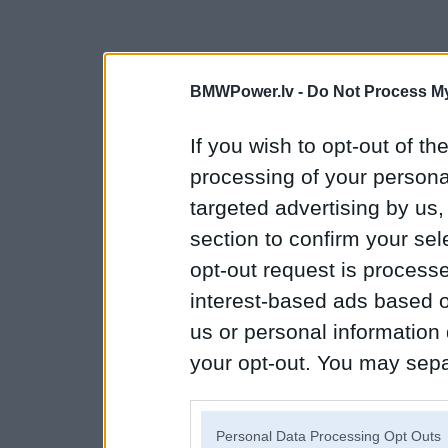
BMWPower.lv -
Do Not Process My
If you wish to opt-out of the
processing of your personal
targeted advertising by us
section to confirm your sel
opt-out request is proces
interest-based ads based o
us or personal information d
your opt-out. You may separ
disclosure of your personal
IAB’s list of downstream pa
Personal Data Processing Opt Outs