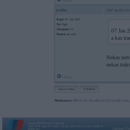
Offline
trafiks
07. Jan 2015, 13:
Kopš:
07. Jan 2015
No:
Ogre
Ziņojumi:
11
07 Jan 2
Braucu ar:
mk2
a kas tr
Nekas netr
nekas trak
Offline
Jauna tēma
Atbildēt
Moderatori:
968-jk
,
AV
,
AiwaShuraLLP
,
GirtzB
,
Lafter
Vortāls BMWPower.lv darbojas
kopš 2002. gada 14. maija. Tas nav auto klubs un nav saistīts ar
Galvena
|
Fo
BMW AG.