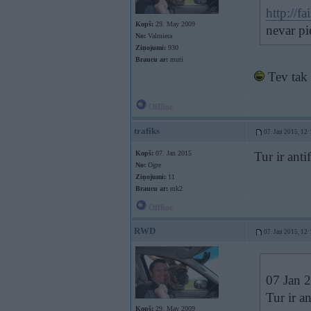
http://f
Kopš:
29. May 2009
nevar pie
No:
Valmiera
Ziņojumi:
930
Braucu ar:
muti
Tev tak v
Offline
trafiks
07. Jan 2015, 12:
Kopš:
07. Jan 2015
Tur ir anti
No:
Ogre
Ziņojumi:
11
Braucu ar:
mk2
Offline
RWD
07. Jan 2015, 12:
07 Jan 2
Tur ir an
Kopš:
29. May 2009