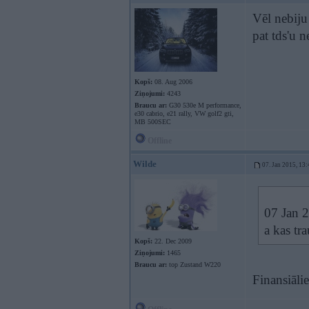
Vēl nebiju
pat tds'u 
Kopš:
08. Aug 2006
Ziņojumi:
4243
Braucu ar:
G30 530e M performance,
e30 cabrio, e21 rally, VW golf2 gti,
MB 500SEC
Offline
Wilde
07. Jan 2015, 13:
07 Jan 2
a kas tr
Kopš:
22. Dec 2009
Ziņojumi:
1465
Braucu ar:
top Zustand W220
Finansiālie