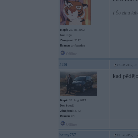
[ Šo ziņu lab
Kopš:
25. Jul 2002
No:
Rīga
Ziņojumi:
2117
Braucu ar:
benzīnu
Offline
520i
07. Jan 2015, 13:
kad pēdējo 
Kopš:
20. Aug 2013
No:
Strenči
Ziņojumi:
2772
Braucu ar:
Offline
berny757
07. Jan 2015, 13: