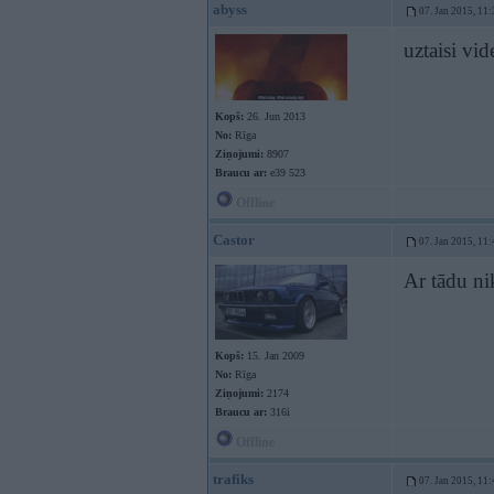
abyss
07. Jan 2015, 11:
uztaisi vid
Kopš:
26. Jun 2013
No:
Rīga
Ziņojumi:
8907
Braucu ar:
e39 523
Offline
Castor
07. Jan 2015, 11:
Ar tādu ni
Kopš:
15. Jan 2009
No:
Rīga
Ziņojumi:
2174
Braucu ar:
316i
Offline
trafiks
07. Jan 2015, 11: