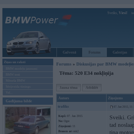
Sveiks,
Viesi!
Ie
Galvenā
Forums
Galerijas
Ziņas un raksti
Forums
»
Diskusijas par BMW modeļi
BMW modeļu jaunumi
Tēma: 520 E34 nokļiņija
BMW testi
Mēneša BMW
Sērijveida tūnings
Jauna tēma
Atbildēt
Vel...
Autors
Ziņojums
Gadījuma bilde
trafiks
07. Jan 2015, 11:
Kopš:
07. Jan 2015
Sveiki. Gr
No:
Ogre
tad noslaap
Ziņojumi:
11
tipa motor
Braucu ar:
mk2