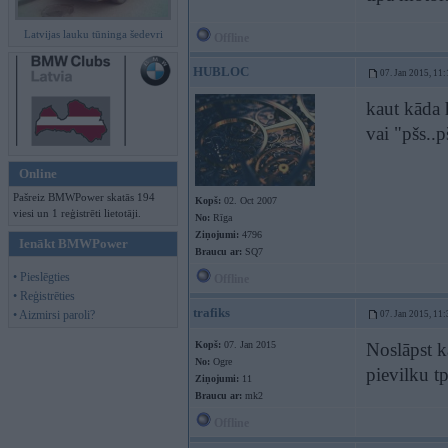
Latvijas lauku tūninga šedevri
Offline
HUBLOC
07. Jan 2015, 11:
kaut kāda 
vai "pšs..p
Online
Pašreiz BMWPower skatās 194
Kopš:
02. Oct 2007
viesi un 1 reģistrēti lietotāji.
No:
Rīga
Ziņojumi:
4796
Ienākt BMWPower
Braucu ar:
SQ7
• Pieslēgties
Offline
• Reģistrēties
trafiks
• Aizmirsi paroli?
07. Jan 2015, 11:
Kopš:
07. Jan 2015
Noslāpst kā
No:
Ogre
pievilku tp
Ziņojumi:
11
Braucu ar:
mk2
Offline