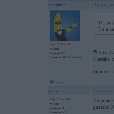
Cherbikoff
07. Jan 2015, 13:
07 Jan 2
Tur ir an
Kopš:
27. Nov 2013
No:
Rīga
Kā tad vē
Ziņojumi:
991
Braucu ar:
BMW & Mercedes
ir sasalis. 
Stum uz si
Offline
trafiks
07. Jan 2015, 13:
Kopš:
07. Jan 2015
Nu jasna, 
No:
Ogre
gudrāks. Na
Ziņojumi:
11
Braucu ar:
mk2