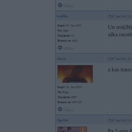
Offline
trafiks
07. Jan 2015, 13:
Kopš:
07. Jan 2015
Un noķīlēj
No:
Ogre
sāka raustī
Ziņojumi:
11
Braucu ar:
mk2
Offline
abyss
07. Jan 2015, 13:
a kas trauc
Kopš:
26. Jun 2013
No:
Rīga
Ziņojumi:
8907
Braucu ar:
e39 523
Offline
Agritis
07. Jan 2015, 13:
Pa 5 min l