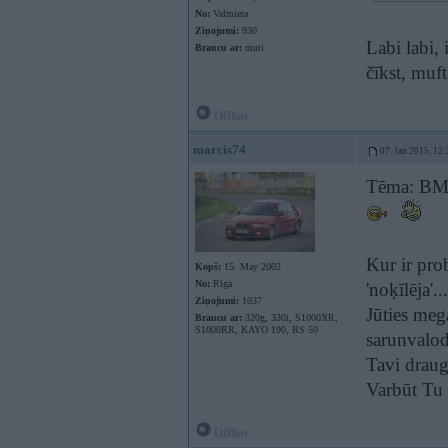
No:
Valmiera
Ziņojumi:
930
Labi labi, 
Braucu ar:
muti
čīkst, muf
Offline
marcis74
07. Jan 2015, 12:
Tēma: BMW
Kur ir pro
Kopš:
15. May 2002
No:
Rīga
'noķīlēja'..
Ziņojumi:
1037
Jūties meg
Braucu ar:
320g, 330i, S1000XR,
S1000RR, KAYO 190, RS 50
sarunvalod
Tavi draugi
Varbūt Tu g
Offline