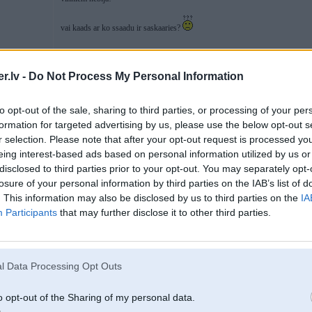
vai kaads ar ko ssaadu ir saskaaries?
.lv -
Do Not Process My Personal Information
10. Feb 2015, 09:45
to opt-out of the sale, sharing to third parties, or processing of your per
man ir laba kārba ar garantiju
formation for targeted advertising by us, please use the below opt-out s
PM
r selection. Please note that after your opt-out request is processed y
eing interest-based ads based on personal information utilized by us or
disclosed to third parties prior to your opt-out. You may separately opt-
losure of your personal information by third parties on the IAB’s list of
. This information may also be disclosed by us to third parties on the
IA
Participants
that may further disclose it to other third parties.
25. Oct 2015, 09:30
Kāds ir veicis to kārbas softa pāršūšanu?
l Data Processing Opt Outs
Cik saprotu tad var update uztaisīt.
o opt-out of the Sharing of my personal data.