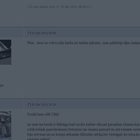
[ Šo ziņu laboja Juris_N, 29 Dec 2014, 08:48:15 ]
29. Dec 2014, 09:00
Man , tiesa uz volvo,silta karba arī mēdza ņikoties, man palīdzēja eļļas maiņa
ngu.
30. Dec 2014, 10:20
Sveiki!auto e60 530d
nu man taa beeda ir liidziiga-kad uzsilst karbas ella,tad paraadaas skanna k
robi(veelaak paarsleedzaas) briizziem taa skanna pazuud un arii tomaats norm
biju servisaa un uz kompi nekaadas klluudas nebija,bet vieniigais ko teica,ka
vinniem nebija!