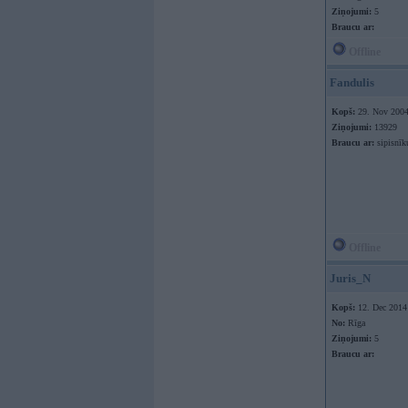
Ziņojumi:
5
Braucu ar:
Offline
Fandulis
Kopš:
29. Nov 200
Ziņojumi:
13929
Braucu ar:
sipisnīk
Offline
Juris_N
Kopš:
12. Dec 2014
No:
Rīga
Ziņojumi:
5
Braucu ar: