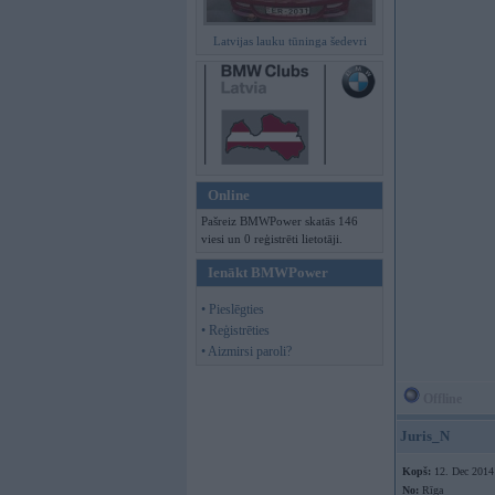
Latvijas lauku tūninga šedevri
Online
Pašreiz BMWPower skatās 146
viesi un 0 reģistrēti lietotāji.
Ienākt BMWPower
• Pieslēgties
• Reģistrēties
• Aizmirsi paroli?
Offline
Juris_N
Kopš:
12. Dec 2014
No:
Rīga