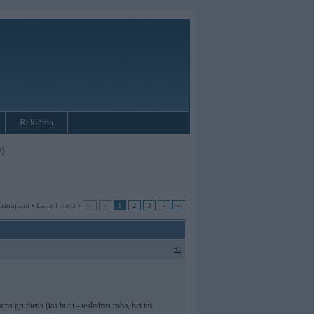
Reklāma
)
 ziņojumi • Lapa 1 no 3 •
|«
«
1
2
3
»
»|
#1
ams grūdiens (tas būtu - ieslēdzas robā, bet tas