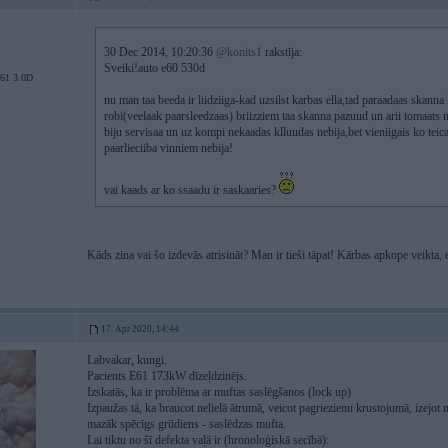
30 Dec 2014, 10:20:36
@konits1
rakstīja:
Sveiki!auto e60 530d
1 3.0D
nu man taa beeda ir liidziiga-kad uzsilst karbas ella,tad paraadaas skan
robi(veelaak paarsleedzaas) briizziem taa skanna pazuud un arii tomaats n
biju servisaa un uz kompi nekaadas klluudas nebija,bet vieniigais ko tei
paarlieciiba vinniem nebija!
vai kaads ar ko ssaadu ir saskaaries?
Kāds zina vai šo izdevās atrisināt? Man ir tieši tāpat! Kārbas apkope veikta, e
17. Apr 2020, 14:44
Labvakar, kungi.
Pacients E61 173kW dīzeļdzinējs.
Izskatās, ka ir problēma ar muftas saslēgšanos (lock up)
Izpaužas tā, ka braucot nelielā ātrumā, veicot pagriezienu krustojumā, izejot 
mazāk spēcīgs grūdiens - saslēdzas mufta.
Lai tiktu no šī defekta vaļā ir (hronoloģiskā secībā):