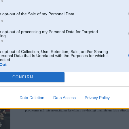
In
o opt-out of the Sale of my Personal Data.
In
to opt-out of processing my Personal Data for Targeted
ing.
In
ht
26. Nov 2017, 09:54
o opt-out of Collection, Use, Retention, Sale, and/or Sharing
man situācija identiska kā Juris_N aprakstījis.
ersonal Data that Is Unrelated with the Purposes for which it
Ir vēl kādam bijusi tāda pieredze, kas pie vainas, kā atrisināt?
lected.
Out
CONFIRM
i
Data Deletion
Data Access
Privacy Policy
26. Nov 2017, 10:19
paarbadi liimeni. pie straadaajosha dzineeja un horizontaali paceltam auto. g
probleema nr1. pie nosaciijuma ka eljlja ir savlaiciigi mainiita un filtrs attieci