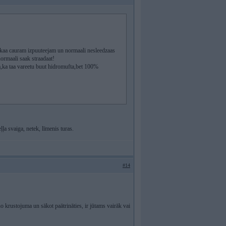
na kaa cauram izpuuteejam un normaali nesleedzaas
ormaali saak straadaat!
ca,ka taa vareetu buut hidromufta,bet 100%
ļļa svaiga, netek, līmenis turas.
#14
no krustojuma un sākot paātrināties, ir jūtams vairāk vai