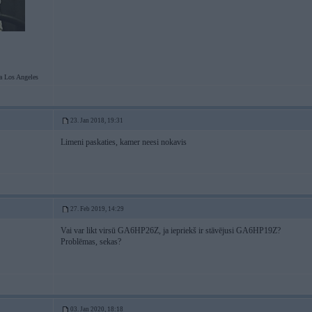
Los Angeles
23. Jan 2018, 19:31
Limeni paskaties, kamer neesi nokavis
27. Feb 2019, 14:29
Vai var likt virsū GA6HP26Z, ja iepriekš ir stāvējusi GA6HP19Z?
Problēmas, sekas?
03. Jan 2020, 18:18