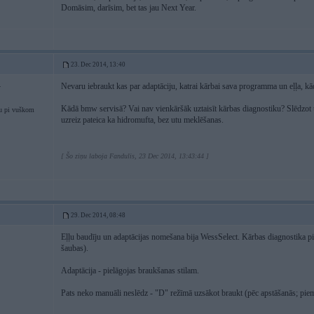
Domāsim, darīsim, bet tas jau Next Year.
23. Dec 2014, 13:40
Nevaru iebraukt kas par adaptāciju, katrai kārbai sava programma un eļļa, kā
4
Kādā bmw servisā? Vai nav vienkāršāk uztaisīt kārbas diagnostiku? Slēdzot u
u pi vuškom
uzreiz pateica ka hidromufta, bez utu meklēšanas.
[ Šo ziņu laboja Fandulis, 23 Dec 2014, 13:43:44 ]
29. Dec 2014, 08:48
Eļļu baudīju un adaptācijas nomešana bija WessSelect. Kārbas diagnostika pi
šaubas).
Adaptācija - pielāgojas braukšanas stilam.
Pats neko manuāli neslēdz - "D" režīmā uzsākot braukt (pēc apstāšanās; piem.