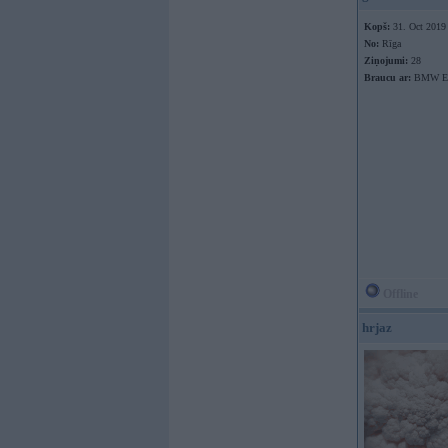
Kopš:
31. Oct 2019
No:
Rīga
Ziņojumi:
28
Braucu ar:
BMW E6
Offline
hrjaz