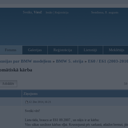
Sveiks,
Viesi!
|
Sestdiena, 8. augusts
Ienākt
Reģistrācija
Forums
Galerijas
Reģistrācija
Lietotāji
Meklētājs
kusijas par BMW modeļiem
»
BMW 5. sērija
»
E60 / E61 (2003-2010
omātiskā kārba
Atbildēt
59
Ziņojums
12. Dec 2014, 16:21
Sveiki vīri!
Lieta tāda, braucu ar E61 09.2007., un niķis ir ar kārbu:
Viss sākas uzsilstot kārbas eļļai. Krustojumā pēc sarkanā, atlaižot bremzi, jūt