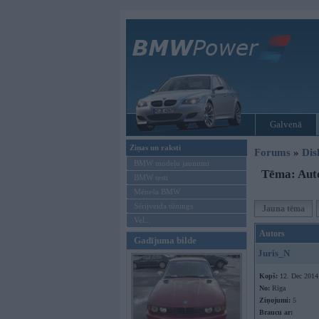
Galvenā
Ziņas un raksti
Forums
»
Dis
BMW modeļu jaunumi
Tēma: Aut
BMW testi
Mēneša BMW
Sērijveida tūnings
Jauna tēma
Vel...
Autors
Gadījuma bilde
Juris_N
Kopš:
12. Dec 2014
No:
Rīga
Ziņojumi:
5
Braucu ar: