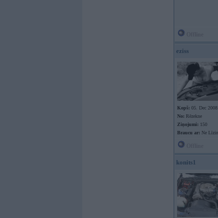
Offline
eziss
Kopš:
05. Dec 2008
No:
Rēzekne
Ziņojumi:
150
Braucu ar:
Ne Līzi
Offline
konits1