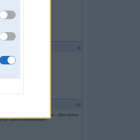
#9
#10
ruudieni uzsaakot peec bremzeeshanas - eljljas liimenis
igi nav aizdirsts liidz beeninjiem.