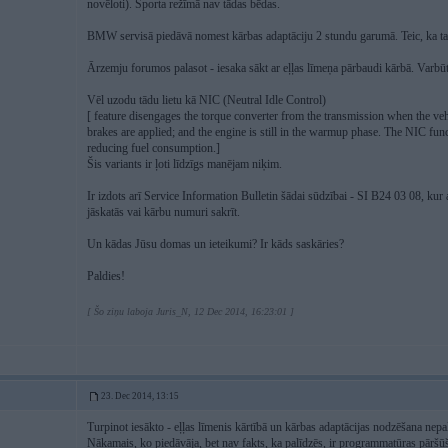
novēloti). Sporta režīmā nav tādas bēdas.
BMW servisā piedāvā nomest kārbas adaptāciju 2 stundu garumā. Teic, ka tas 
Ārzemju forumos palasot - iesaka sākt ar eļļas līmeņa pārbaudi kārbā. Varbūt
Vēl uzodu tādu lietu kā NIC (Neutral Idle Control)
[ feature disengages the torque converter from the transmission when the vehic
brakes are applied; and the engine is still in the warmup phase. The NIC fun
reducing fuel consumption.]
Šis variants ir ļoti līdzīgs manējam niķim.
Ir izdots arī Service Information Bulletin šādai sūdzībai - SI B24 03 08, kur a
jāskatās vai kārbu numuri sakrīt.
Un kādas Jūsu domas un ieteikumi? Ir kāds saskāries?
Paldies!
[ Šo ziņu laboja Juris_N, 12 Dec 2014, 16:23:01 ]
23. Dec 2014, 13:15
Turpinot iesākto - eļļas līmenis kārtībā un kārbas adaptācijas nodzēšana nepal
Nākamais, ko piedāvāja, bet nav fakts, ka palīdzēs, ir programmatūras pāršū