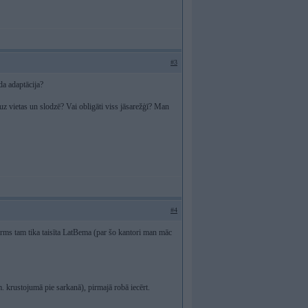
#3
da adaptācija?
z vietas un slodzē? Vai obligāti viss jāsarežģī? Man
#4
rms tam tika taisīta LatBema (par šo kantori man māc
 krustojumā pie sarkanā), pirmajā robā iecērt.