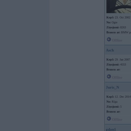
Kopš:
23. Oct 2002
No:
Ogre
Ziņojumi:
8263
Braucu ar:
BMW pa 
Offline
Asch
Kopš:
29. Jan 2007
Ziņojumi:
4553
Braucu ar:
Offline
Juris_N
Kopš:
12. Dec 2014
No:
Rīga
Ziņojumi:
5
Braucu ar:
Offline
gdan1