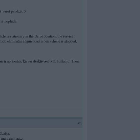
varot palīdzēt. :/
 ir noplūde.
le is stationary in the Drive position; the service
ction eliminates engine load when vehicle is stopped,
rī ir aprakstīts, ka var deaktivizēt NIC funkciju. Tikai
#2
īdzēja.
šana visam auto.