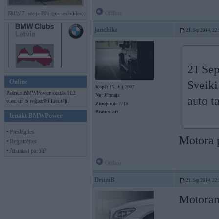
Offline
BMW 7. sērija F01 (preses bildes)
janchikz
21. Sep 2014, 22
21 Sep
Online
Sveiki
Kopš:
15. Jul 2007
Pašreiz BMWPower skatās 102
No:
Jūrmala
auto t
viesi un 5 reģistrēti lietotāji.
Ziņojumi:
7718
Braucu ar:
Ienākt BMWPower
• Pieslēgties
Motora p
• Reģistrēties
• Aizmirsi paroli?
Offline
DrumB
21. Sep 2014, 22
Motoram 