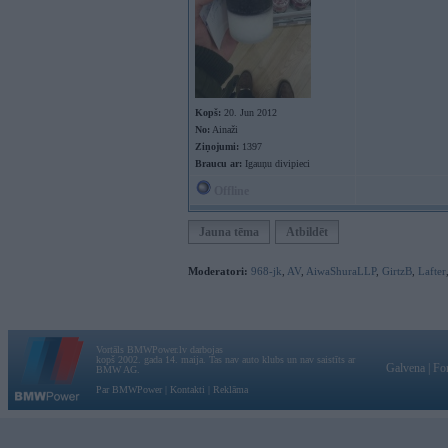
Kopš:
20. Jun 2012
No:
Ainaži
Ziņojumi:
1397
Braucu ar:
Igauņu divipieci
Offline
Jauna tēma
Atbildēt
Moderatori:
968-jk
,
AV
,
AiwaShuraLLP
,
GirtzB
,
Lafter
Vortāls BMWPower.lv darbojas
kopš 2002. gada 14. maija. Tas nav auto klubs un nav saistīts ar
Galvena
|
Fo
BMW AG.
Par BMWPower
|
Kontakti
|
Reklāma