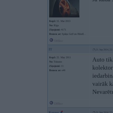
Kopš:
15. Mar 2013
No:
Rīga
Ziņojumi:
4171
Braucu ar:
Spāņu Golf un Hūndī...
Offline
IT
21. Sep 2014, 22
Kopš:
25. May 2011
Auto tik
No:
Tukums
kolektor
Ziņojumi:
11
Braucu ar:
e46
iedarbin
vairāk kā
Nevarētu
Offline
Kaross
21. Sep 2014, 22