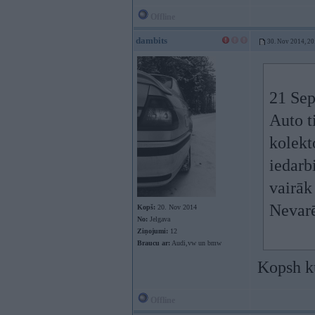
Offline
dambits
30. Nov 2014, 20
21 Sep
Auto t
kolekt
iedarb
vairāk 
Nevarē
Kopš:
20. Nov 2014
No:
Jelgava
Ziņojumi:
12
Braucu ar:
Audi,vw un bmw
Kopsh k
Offline