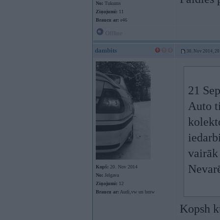
No:
Tukums
Ziņojumi:
11
Braucu ar:
e46
Offline
dambits
30. Nov 2014, 20
21 Sep
Auto t
kolekt
iedarb
vairāk 
Nevarē
Kopš:
20. Nov 2014
No:
Jelgava
Ziņojumi:
12
Braucu ar:
Audi,vw un bmw
Kopsh k