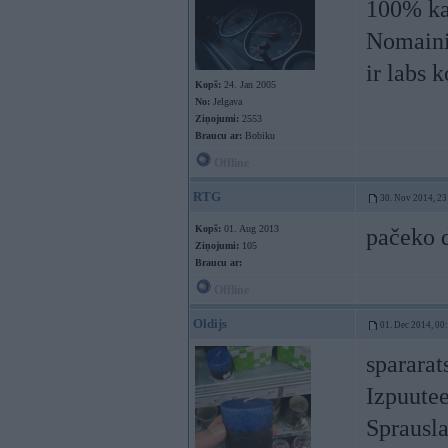
100% kaa
Nomainii
ir labs 
Kopš:
24. Jan 2005
No:
Jelgava
Ziņojumi:
2553
Braucu ar:
Bobiku
Offline
RTG
30. Nov 2014, 23
Kopš:
01. Aug 2013
pačeko d
Ziņojumi:
105
Braucu ar:
Offline
Oldijs
01. Dec 2014, 00
spararat
Izpuutee
Sprausla