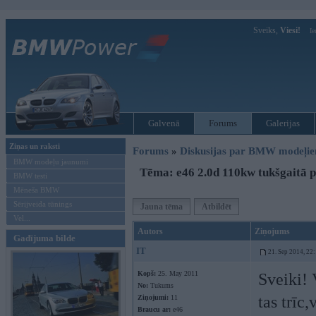
Sveiks,
Viesi!
Ie
Galvenā
Forums
Galerijas
Ziņas un raksti
Forums
»
Diskusijas par BMW modeļi
BMW modeļu jaunumi
Tēma: e46 2.0d 110kw tukšgaitā 
BMW testi
Mēneša BMW
Sērijveida tūnings
Jauna tēma
Atbildēt
Vel...
Autors
Ziņojums
Gadījuma bilde
IT
21. Sep 2014, 22
Kopš:
25. May 2011
Sveiki! 
No:
Tukums
tas trīc
Ziņojumi:
11
Braucu ar:
e46