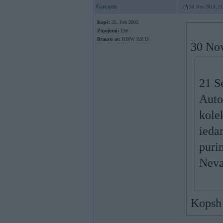
Gacans
30. Nov 2014, 21
Kopš:
25. Feb 2005
Ziņojumi:
138
Braucu ar:
BMW 320 D
30 Nov
21 S
Auto
kolek
ieda
purin
Neva
Kopsh 