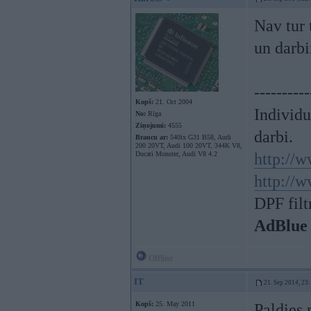
Nav tur 
un darbi
----------
Kopš:
21. Oct 2004
Individ
No:
Rīga
Ziņojumi:
4555
darbi.
Braucu ar:
540ix G31 B58, Audi
200 20VT, Audi 100 20VT, 344K V8,
Ducati Monster, Audi V8 4.2
http://w
http://w
DPF filt
AdBlue
Offline
IT
21. Sep 2014, 23
Kopš:
25. May 2011
Paldies