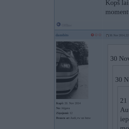
Kopš lai
momentu
Offline
dambits
30. Nov 2014, 22
30 Nov
30 N
21 
Kopš:
20. Nov 2014
Aut
No:
Jelgava
Ziņojumi:
12
iep
Braucu ar:
Audi,vw un bmw
mot