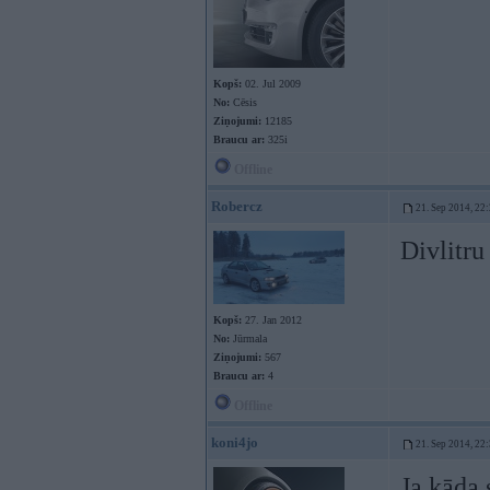
Kopš:
02. Jul 2009
No:
Cēsis
Ziņojumi:
12185
Braucu ar:
325i
Offline
Robercz
21. Sep 2014, 22
Divlitru
Kopš:
27. Jan 2012
No:
Jūrmala
Ziņojumi:
567
Braucu ar:
4
Offline
koni4jo
21. Sep 2014, 22
Ja kāda 