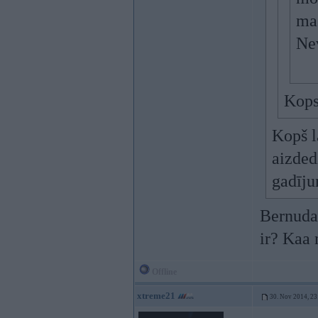
maš
Nev
Kops
Kopš l
aizded
gadīju
Bernudaa
ir? Kaa 
Offline
xtreme21
30. Nov 2014, 23