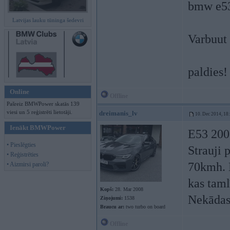
bmw e53
Latvijas lauku tūninga šedevri
Varbuut 
paldies!
Online
Offline
Pašreiz BMWPower skatās 139
viesi un 5 reģistrēti lietotāji.
dreimanis_lv
10. Dec 2014, 18
Ienākt BMWPower
E53 200
• Pieslēgties
Strauji 
• Reģistrēties
70kmh. K
• Aizmirsi paroli?
kas taml
Kopš:
28. Mar 2008
Nekādas 
Ziņojumi:
1538
Braucu ar:
two turbo on board
Offline