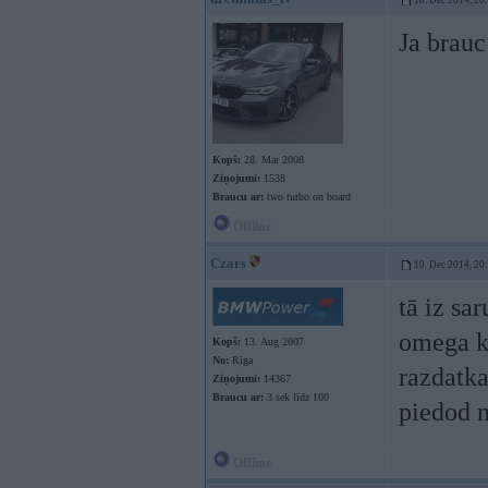
10. Dec 2014, 20
Ja brauc
Kopš:
28. Mar 2008
Ziņojumi:
1538
Braucu ar:
two turbo on board
Offline
Czars
10. Dec 2014, 20
tā iz sa
omega kā
Kopš:
13. Aug 2007
No:
Rīga
razdatka
Ziņojumi:
14367
Braucu ar:
3 sek līdz 100
piedod n
Offline