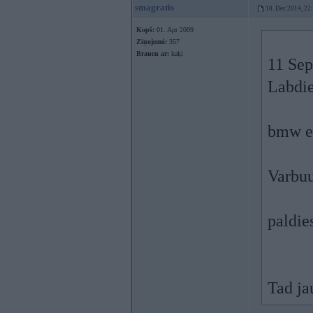
smagratis
10. Dec 2014, 22
Kopš:
01. Apr 2009
Ziņojumi:
357
Braucu ar:
kaķi
11 Sep
Labdi
bmw e5
Varbuu
paldie
Tad ja