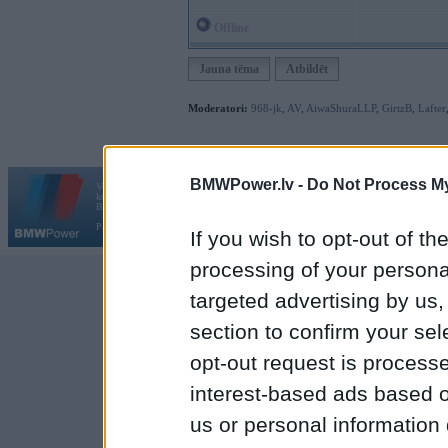
Offline
Jauna tēma
Atbildēt
Moderatori:
968-jk
,
AV
,
AiwaShuraLLP
,
GirtzB
,
Lafter
BMWPower.lv -
Do Not Process My
Vortāls BMWPower.lv darbojas
kopš 2002. gada 14. maija. Tas nav auto klubs un nav saistīts ar
Galvena
|
Fo
BMW AG.
Par BMWPower
|
Kontakti
|
Reklāma
If you wish to opt-out of the
processing of your personal
targeted advertising by us
section to confirm your sel
opt-out request is proces
interest-based ads based o
us or personal information d