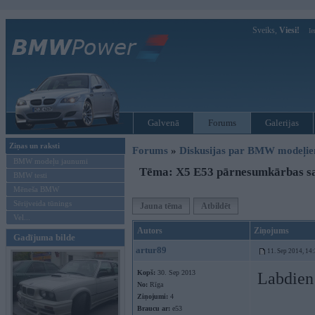
Sveiks,
Viesi!
Ie
Galvenā
Forums
Galerijas
Ziņas un raksti
Forums
»
Diskusijas par BMW modeļi
BMW modeļu jaunumi
Tēma: X5 E53 pārnesumkārbas s
BMW testi
Mēneša BMW
Sērijveida tūnings
Jauna tēma
Atbildēt
Vel...
Autors
Ziņojums
Gadījuma bilde
artur89
11. Sep 2014, 14
Kopš:
30. Sep 2013
Labdien
No:
Rīga
Ziņojumi:
4
Braucu ar:
e53