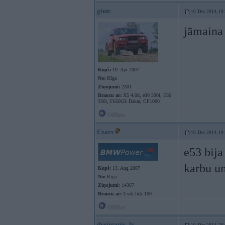
gintc
10. Dec 2014, 19
jāmaina
Kopš:
10. Apr 2007
No:
Rīga
Ziņojumi:
2301
Braucu ar:
X5 4.0d, e90 330i, E36
330i, F650GS Dakar, CF1000
Offline
Czars
10. Dec 2014, 19
e53 bija
karbu un
Kopš:
13. Aug 2007
No:
Rīga
Ziņojumi:
14367
Braucu ar:
3 sek līdz 100
Offline
dreimanis_lv