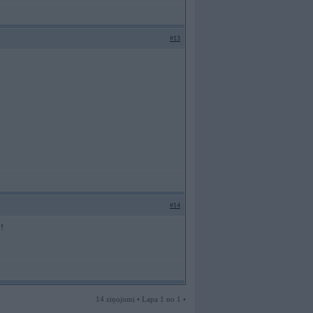
#13
#14
!!
14 ziņojumi • Lapa 1 no 1 •