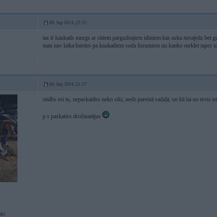
09. Sep 2014, 22:15
tas ir kaukads murgs ar sitiem pargudrajiem idiniem kas neka nesajedz bet gudr
man nav laika burties pa kaukadiem suda forumiem un kauko meklet tapec uz
09. Sep 2014, 22:17
stulbs esi tu, nepaskaidro neko sīki, nedz pareizā sadaļā, un kā lai no tevis te
p.s paskaties drošinatājus
1
ās!