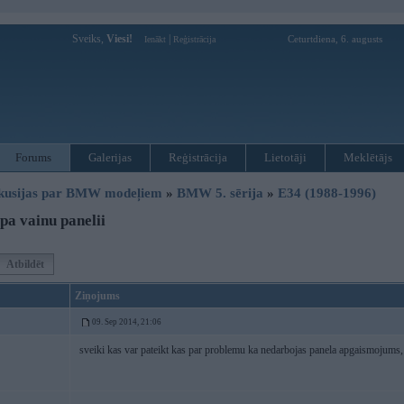
Sveiks,
Viesi!
|
Ceturtdiena, 6. augusts
Ienākt
Reģistrācija
Forums
Galerijas
Reģistrācija
Lietotāji
Meklētājs
kusijas par BMW modeļiem
»
BMW 5. sērija
»
E34 (1988-1996)
pa vainu panelii
Atbildēt
Ziņojums
09. Sep 2014, 21:06
sveiki kas var pateikt kas par problemu ka nedarbojas panela apgaismojums