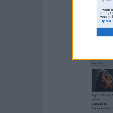
koni4jo
I want t
of my P
was col
Opted 
Kopš:
15. Mar 2013
No:
Rīga
Ziņojumi:
4171
Braucu ar:
Spāņu Go
Offline
koni4jo
Kopš:
15. Mar 2013
No:
Rīga
Ziņojumi:
4171
Braucu ar:
Spāņu Go