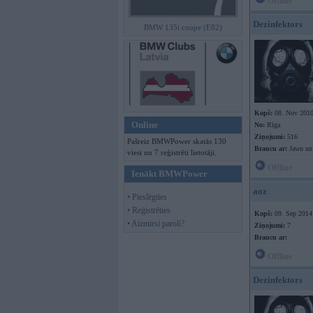
Offline
Dezinfektors
BMW 135i coupe (E82)
Kopš:
08. Nov 201
Online
No:
Rīga
Ziņojumi:
516
Pašreiz BMWPower skatās 130
Braucu ar:
Jawu un
viesi un 7 reģistrēti lietotāji.
Offline
Ienākt BMWPower
aoz
• Pieslēgties
• Reģistrēties
Kopš:
09. Sep 2014
• Aizmirsi paroli?
Ziņojumi:
7
Braucu ar:
Offline
Dezinfektors