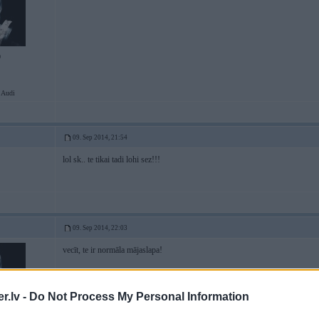
0
 Audi
09. Sep 2014, 21:54
lol sk.. te tikai tadi lohi sez!!!
09. Sep 2014, 22:03
vecīt, te ir normāla mājaslapa!
.lv -
Do Not Process My Personal Information
0