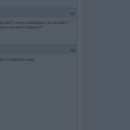
#11
i dirs!!! un tavs salidzinajums ir tik pat stulbs!!!
taisu savu temu!!! stulbums!!!
#12
ikta var izzīlēt kāda vaina?