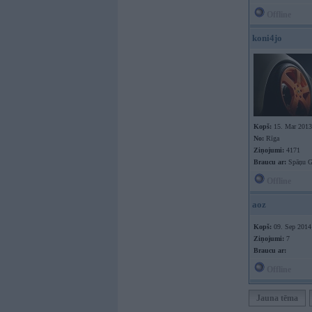
Offline
koni4jo
Kopš:
15. Mar 2013
No:
Rīga
Ziņojumi:
4171
Braucu ar:
Spāņu Go
Offline
aoz
Kopš:
09. Sep 2014
Ziņojumi:
7
Braucu ar:
Offline
Jauna tēma