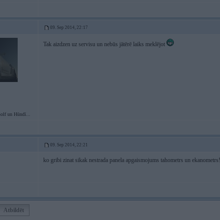
09. Sep 2014, 22:17
Tak aizdzen uz servisu un nebūs jātērē laiks meklējot
lf un Hūndī...
09. Sep 2014, 22:21
ko gribi zinat sikak nestrada panela apgaismojums tahometrs un ekanometrs
Atbildēt