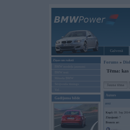
Galvenā
Ziņas un raksti
Forums
»
Dis
BMW modeļu jaunumi
Tēma: kas 
BMW testi
Mēneša BMW
Sērijveida tūnings
Jauna tēma
Vel...
Autors
Gadījuma bilde
aoz
Kopš:
09. Sep 2014
Ziņojumi:
7
Braucu ar: