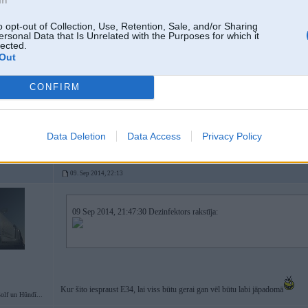
09. Sep 2014, 22:11
o opt-out of Collection, Use, Retention, Sale, and/or Sharing
ersonal Data that Is Unrelated with the Purposes for which it
Tu pie daktera ejot arī noliec kluci gaitenī un prasi, lai dakters pastāsta kāda
lected.
VISOS pasaules forumos ir sadaļas, kurās var droši uzdot jautājumu, kas inter
Out
nelīdīs (jautājumi spečukiem saucas ja nu nezini).
Pasirst gaitenī variants arī attiecīgi publiski tiek pētīts
CONFIRM
lf un Hūndī...
Data Deletion
Data Access
Privacy Policy
09. Sep 2014, 22:13
09 Sep 2014, 21:47:30 Dezinfektors rakstīja:
Kur šito iespraust E34, lai viss būtu gerai gan vēl būtu labi jāpadomā
lf un Hūndī...