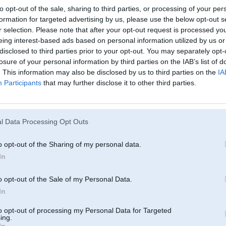
to opt-out of the sale, sharing to third parties, or processing of your per
formation for targeted advertising by us, please use the below opt-out s
 Audi
r selection. Please note that after your opt-out request is processed y
eing interest-based ads based on personal information utilized by us or
disclosed to third parties prior to your opt-out. You may separately opt-
09. Sep 2014, 22:07
losure of your personal information by third parties on the IAB’s list of
. This information may also be disclosed by us to third parties on the
IA
majas lapa ir normala bet uzdodot jautajumu dzen kaukadu stulbibu!!!
Participants
that may further disclose it to other third parties.
l Data Processing Opt Outs
09. Sep 2014, 22:10
Tur ir problēma ar elektrību!
o opt-out of the Sharing of my personal data.
In
09 Sep 2014, 21:06:30 aoz rakstīja:
sveiki kas var pateikt kas par problemu ka nedarbojas panela apgaismo
o opt-out of the Sale of my Personal Data.
In
to opt-out of processing my Personal Data for Targeted
ing.
In