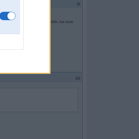
#9
s kaites redz?
esē tur arī tie, kas kaut ko zin atbildēs, kas nezin
#10