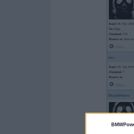
Kopš:
08. Nov 201
No:
Rīga
Ziņojumi:
516
Braucu ar:
Jawu un
Offline
aoz
Kopš:
09. Sep 2014
Ziņojumi:
7
Braucu ar:
Offline
Dezinfektors
BMWPower
Kopš:
08. Nov 201