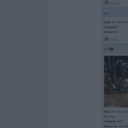
Offline
aoz
Kopš:
09. Sep 2014
Ziņojumi:
7
Braucu ar:
Offline
AF
Kopš:
06. Nov 201
No:
Rīga
Ziņojumi:
4158
Braucu ar:
stūri rok