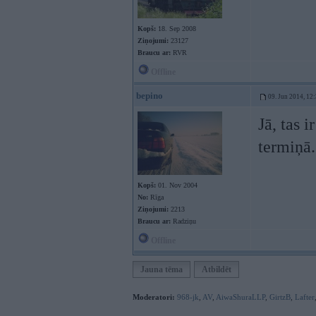
Kopš:
18. Sep 2008
Ziņojumi:
23127
Braucu ar:
RVR
Offline
bepino
09. Jun 2014, 12
Jā, tas 
termiņā.
Kopš:
01. Nov 2004
No:
Rīga
Ziņojumi:
2213
Braucu ar:
Radziņu
Offline
Jauna tēma
Atbildēt
Moderatori:
968-jk
,
AV
,
AiwaShuraLLP
,
GirtzB
,
Lafter