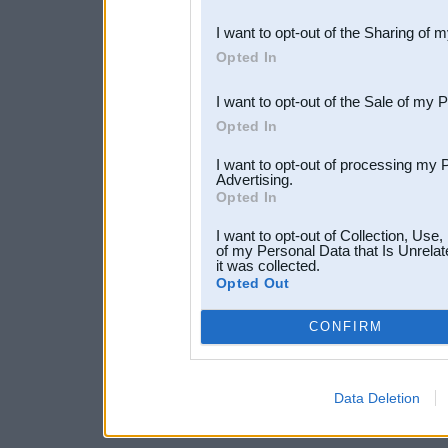
also be disclosed by us to 
I want to opt-out of the Sharing of 
Downstream Participants
th
Opted In
third parties.
I want to opt-out of the Sale of my 
Opted In
I want to opt-out of processing my 
Advertising.
Opted In
I want to opt-out of Collection, Use
of my Personal Data that Is Unrelat
it was collected.
Opted Out
CONFIRM
Data Deletion