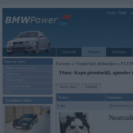
Sveiks,
Viesi!
Ie
Galvenā
Forums
Galerijas
Ziņas un raksti
Forums
»
Vispārējās diskusijas
»
FLEI
BMW modeļu jaunumi
Tēma: Kapu pieminekļi, apmales u
BMW testi
Mēneša BMW
Sērijveida tūnings
Jauna tēma
Atbildēt
Vel...
Autors
Ziņojums
Gadījuma bilde
Lala
09. Jun 2014, 11
Neatradu