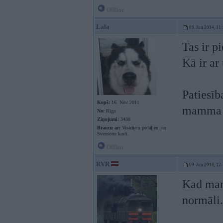
Offline
Lala
09. Jun 2014, 11
Tas ir p
Kā ir a
Patiesīb
Kopš:
16. Nov 2011
mamma 
No:
Rīga
Ziņojumi:
3498
Braucu ar:
Visādiem pedāļiem un
Svensonu kasti.
Offline
RVR
09. Jun 2014, 12
Kad man
normāli.