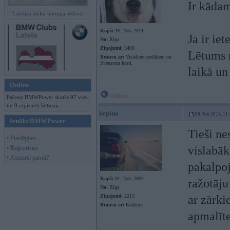
Ir kāda
Latvijas lauku tūninga šedevri
Kopš:
16. Nov 2011
Ja ir ie
No:
Rīga
Ziņojumi:
3498
Lētums n
Braucu ar:
Visādiem pedāļiem un
Svensonu kasti.
laikā un 
Online
Offline
Pašreiz BMWPower skatās 97 viesi
un 0 reģistrēti lietotāji.
bepino
09. Jun 2014, 11
Ienākt BMWPower
Tieši ne
• Pieslēgties
vislabāk
• Reģistrēties
• Aizmirsi paroli?
pakalpoj
Kopš:
01. Nov 2004
ražotāju
No:
Rīga
Ziņojumi:
2213
ar zārki
Braucu ar:
Radziņu
apmalīte