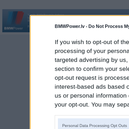
Vortāls BMWPower.lv darbojas
kopš 2002. gada 14. maija. Tas nav auto klubs un nav saistīts ar
Galvena
|
Fo
BMW AG.
BMWPower.lv -
Do Not Process My
Par BMWPower
|
Kontakti
|
Reklāma
If you wish to opt-out of the
processing of your personal
targeted advertising by us
section to confirm your sel
opt-out request is proces
interest-based ads based o
us or personal information d
your opt-out. You may separ
disclosure of your personal
IAB’s list of downstream pa
Personal Data Processing Opt Outs