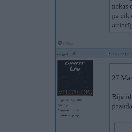
nekas d
pa cik 
attiecī
Offline
sergis15
27. Mar 2014, 23:
27 Mar
Bija i
Kopš:
05. Apr 2010
pazud
No:
Rīga
Ziņojumi:
12125
Braucu ar:
pikapu