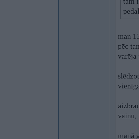
tam i
pedal
man 13
pēc tam
varēja 
slēdzot
vienīga
aizbra
vainu,
manā g