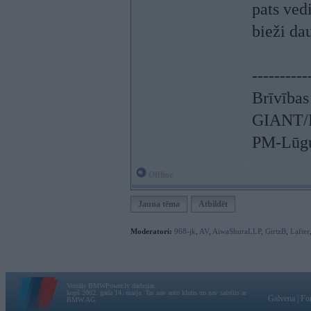
pats ved
bieži da
----------
Brīvības
GIANT/L
PM-Lūgu
Offline
Jauna tēma
Atbildēt
Moderatori:
968-jk
,
AV
,
AiwaShuraLLP
,
GirtzB
,
Lafter
Vortāls BMWPower.lv darbojas
kopš 2002. gada 14. maija. Tas nav auto klubs un nav saistīts ar
Galvena
|
Fo
BMW AG.