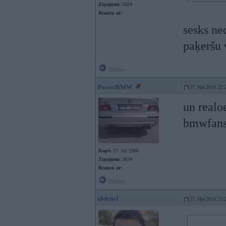
Ziņojumi:
5824
Braucu ar:
sesks ne
paķeršu 
Offline
PowerBMW
27. Mar 2014, 22:
un realo
bmwfans.
Kopš:
27. Jul 2006
Ziņojumi:
5824
Braucu ar:
Offline
uldens1
27. Mar 2014, 22: