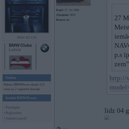
Kopš:
27. Jul 2006
Ziņojumi:
5824
27 M
Braucu ar:
Meist
iemā
BMW M5 E39
NAV
p.s ī
zem"
http:/
Online
Pašreiz BMWPower skatās 112
model
viesi un 2 reģistrēti lietotāji.
Ienākt BMWPower
• Pieslēgties
lidz 04
• Reģistrēties
• Aizmirsi paroli?