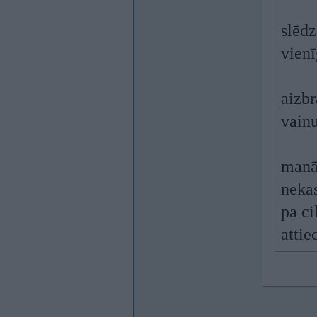
slēdz
vienī
aizb
vainu
manā 
nekas
pa ci
attie