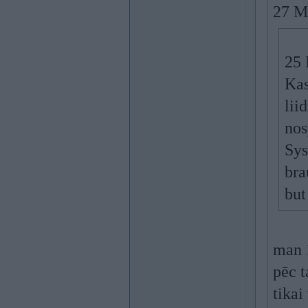
27 Ma
25 
Kas
lii
nos
Sys
bra
but
man 1
pēc t
tikai