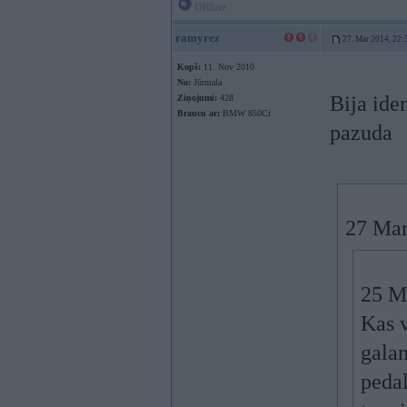
Offline
ramyrez
27. Mar 2014, 22:
Kopš:
11. Nov 2010
No:
Jūrmala
Bija ide
Ziņojumi:
428
Braucu ar:
BMW 850Ci
pazuda
27 Mar
25 Ma
Kas v
galam
pedal