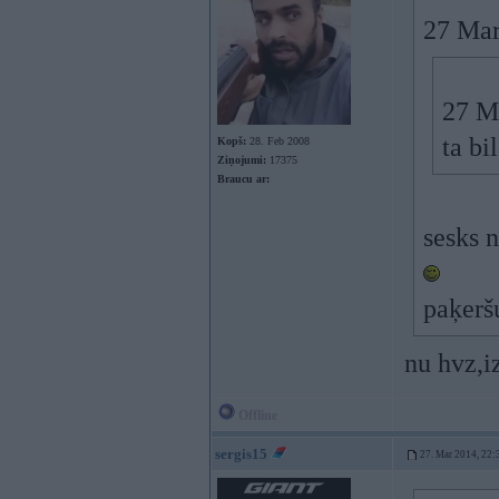
27 Mar
27 Ma
ta bi
Kopš:
28. Feb 2008
Ziņojumi:
17375
Braucu ar:
sesks 
paķerš
nu hvz,i
Offline
sergis15
27. Mar 2014, 22: