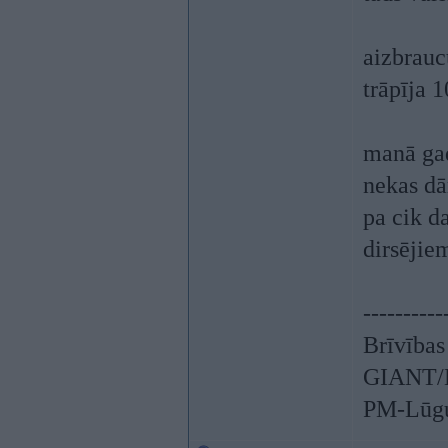
aizbrau
trāpīja 
manā gad
nekas dā
pa cik d
dirsējie
----------
Brīvības
GIANT/L
PM-Lūgu