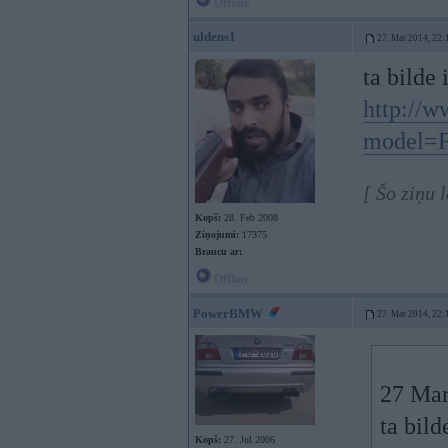
Offline
uldens1
27. Mar 2014, 22:
ta bilde 
http://
model=F
[ Šo ziņu 
Kopš:
28. Feb 2008
Ziņojumi:
17375
Braucu ar:
Offline
PowerBMW
27. Mar 2014, 22:
27 Mar
ta bild
Kopš:
27. Jul 2006