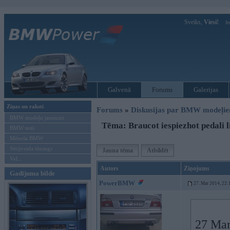
Sveiks,
Viesi!
Ie
Galvenā
Forums
Galerijas
Ziņas un raksti
Forums
»
Diskusijas par BMW modeļi
BMW modeļu jaunumi
Tēma: Braucot iespiezhot pedali l
BMW testi
Mēneša BMW
Sērijveida tūnings
Jauna tēma
Atbildēt
Vel...
Autors
Ziņojums
Gadījuma bilde
PowerBMW
27. Mar 2014, 22:
27 Mar