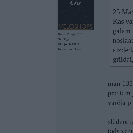
25 Mar
Kas var
galam 
Kopš:
05. Apr 2010
noslaa
No:
Rīga
Ziņojumi:
12125
aizdedz
Braucu ar:
pikapu
griidai
man 135k
pēc tam 
varēja pi
slēdzot 
tāds vari